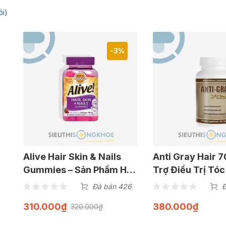
ói)
-3%
Alive Hair Skin & Nails
Anti Gray Hair 
Gummies – Sản Phẩm Hỗ
Trợ Điều Trị Tó
Trợ Dưỡng Da Móng Tóc
An Toàn, Hiệu Q
Đã bán 426
Đ
& Chống Lão Hoá Cơ Thể
310.000
₫
380.000
₫
320.000
₫