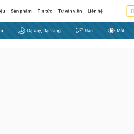
iệu
Sản phẩm
Tin tức
Tư vấn viên
Liên hệ
Da
Dạ dày, đại tràng
Gan
Mắt