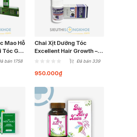
c Mao Hỗ
Chai Xịt Dưỡng Tóc
i Tóc Gãy
Excellent Hair Growth –
Hỗ Trợ Tái Tạo & Phục Hồi
ã bán 1758
Đã bán 339
Chân Tóc Chắc Khoẻ
950.000
₫