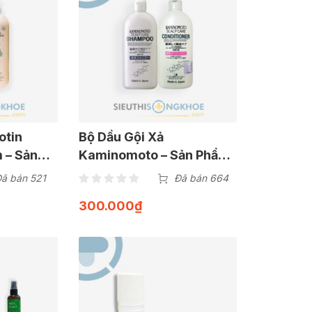
otin
Bộ Dầu Gội Xả
m – Sản
Kaminomoto – Sản Phẩm
ảm Rụng
Hỗ Trợ Giảm Rụng & Nuôi
ã bán 521
Đã bán 664
y Bồng
Dưỡng Mái Tóc Khoẻ
300.000
₫
Mượt