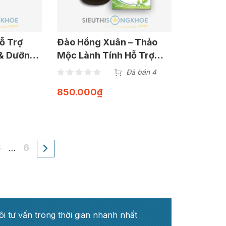
ỗ Trợ
Đào Hồng Xuân – Thảo
& Dưỡng
Mộc Lành Tính Hỗ Trợ
Gói x 5g
Kích Thích Vòng 1 Nảy Nở
Đã bán 4
850.000
₫
3
6
…
ôi tư vấn trong thời gian nhanh nhất