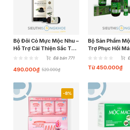
Bộ Đôi Cỏ Mực Mộc Nhu –
Bộ Sản Phẩm Mộ
Hỗ Trợ Cải Thiện Sắc Tố
Trợ Phục Hồi Má
Tóc Bạc Trắng Trở Nên
Rụng & Bạc Màu
Đã bán 771
Đ
Đen Óng Suôn Mượt
Từ
450.000
₫
490.000
₫
520.000
₫
-8%