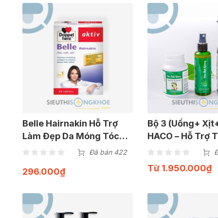
Belle Hairnakin Hỗ Trợ
Bộ 3 (Uống+ Xịt
Làm Đẹp Da Móng Tóc
HACO – Hỗ Trợ 
Chắc Khoẻ Hộp 30 Viên
Khỏe
Đã bán 422
Đ
Từ
1.950.000
₫
296.000
₫