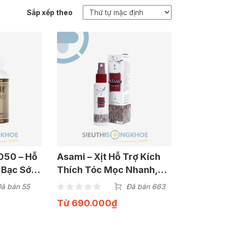
Sắp xếp theo
7050 – Hỗ
Asami – Xịt Hỗ Trợ Kích
c Bạc Sớm
Thích Tóc Mọc Nhanh,
uả
Chắc Khỏe
ã bán 55
Đã bán 663
Từ
690.000
₫