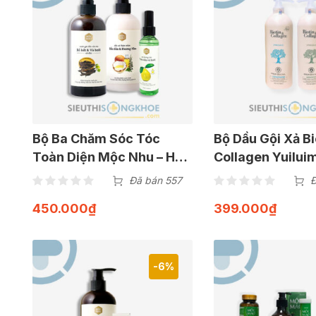
Bộ Ba Chăm Sóc Tóc
Bộ Dầu Gội Xả Bi
Toàn Diện Mộc Nhu – Hỗ
Collagen Yuilui
Trợ Cải Thiện Tình Trạng
Phẩm Hỗ Trợ Gi
Đã bán 557
Đ
Tóc Hư Tổn Dễ Gãy Rụng
& Dưỡng Tóc Dà
450.000
₫
399.000
₫
Bềnh
-6%