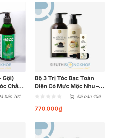
+ Gội)
Bộ 3 Trị Tóc Bạc Toàn
Tóc Chắc
Diện Cỏ Mực Mộc Nhu –
Hỗ Trợ Giảm Bạc Tóc
ã bán 761
Đã bán 456
Sớm & Tái Tạo Tóc Đen
770.000
₫
Mới