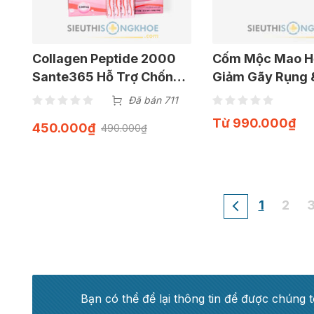
Collagen Peptide 2000
Cốm Mộc Mao H
Sante365 Hỗ Trợ Chống
Giảm Gãy Rụng 
Lão Hoá & Chăm Sóc Sức
Đen Tóc Hộp 30 
Đã bán 711
Khoẻ Sắc Đẹp Hộp 30 Gói
Từ
990.000
₫
450.000
₫
490.000
₫
1
2
Bạn có thể để lại thông tin để được chúng t