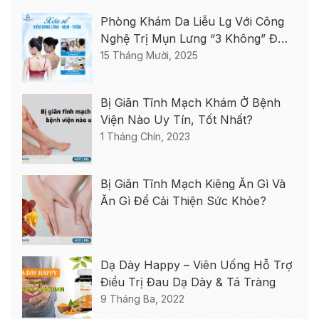
Phòng Khám Da Liễu Lg Với Công
Nghệ Trị Mụn Lưng “3 Không” Độc
Quyền
15 Tháng Mười, 2025
Bị Giãn Tĩnh Mạch Khám Ở Bệnh
Viện Nào Uy Tín, Tốt Nhất?
1 Tháng Chín, 2023
Bị Giãn Tĩnh Mạch Kiêng Ăn Gì Và
Ăn Gì Để Cải Thiện Sức Khỏe?
Dạ Dày Happy – Viên Uống Hỗ Trợ
Điều Trị Đau Dạ Dày & Tá Tràng
9 Tháng Ba, 2022