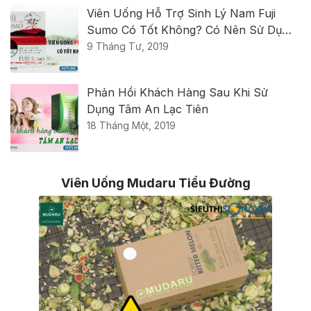
Viên Uống Hỗ Trợ Sinh Lý Nam Fuji
Sumo Có Tốt Không? Có Nên Sử Dụng
Không?
9 Tháng Tư, 2019
Phản Hồi Khách Hàng Sau Khi Sử
Dụng Tâm An Lạc Tiên
18 Tháng Một, 2019
Viên Uống Mudaru Tiểu Đường