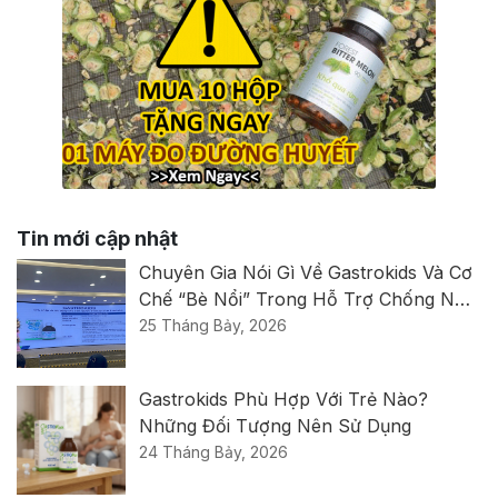
Tin mới cập nhật
Chuyên Gia Nói Gì Về Gastrokids Và Cơ
Chế “bè Nổi” Trong Hỗ Trợ Chống Nôn
Trớ, Trào Ngược?
25 Tháng Bảy, 2026
Gastrokids Phù Hợp Với Trẻ Nào?
Những Đối Tượng Nên Sử Dụng
24 Tháng Bảy, 2026