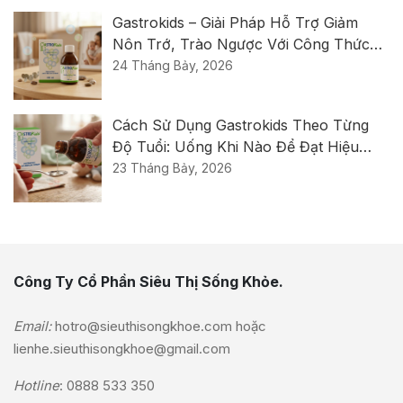
Gastrokids – Giải Pháp Hỗ Trợ Giảm
Nôn Trớ, Trào Ngược Với Công Thức
Thế Hệ Mới Từ Ý
24 Tháng Bảy, 2026
Cách Sử Dụng Gastrokids Theo Từng
Độ Tuổi: Uống Khi Nào Để Đạt Hiệu
Quả Tốt Nhất?
23 Tháng Bảy, 2026
Công Ty Cổ Phần Siêu Thị Sống Khỏe.
Email:
hotro@sieuthisongkhoe.com
hoặc
lienhe.sieuthisongkhoe@gmail.com
Hotline
:
0888 533 350