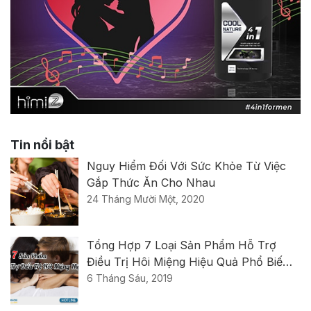
Tin nổi bật
Nguy Hiểm Đối Với Sức Khỏe Từ Việc
Gắp Thức Ăn Cho Nhau
24 Tháng Mười Một, 2020
Tổng Hợp 7 Loại Sản Phẩm Hỗ Trợ
Điều Trị Hôi Miệng Hiệu Quả Phổ Biến
Nhất Hiện Nay
6 Tháng Sáu, 2019