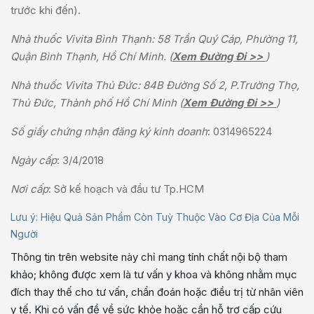
trước khi đến).
Nhà thuốc Vivita Bình Thạnh: 58 Trần Quý Cáp, Phường 11,
Quận Bình Thạnh, Hồ Chí Minh. (
Xem Đường Đi >>
)
Nhà thuốc Vivita Thủ Đức: 84B Đường Số 2, P.Trường Thọ,
Thủ Đức, Thành phố Hồ Chí Minh (
Xem Đường Đi >>
)
Số giấy chứng nhận đăng ký kinh doanh
: 0314965224
Ngày cấp
: 3/4/2018
Nơi cấp
: Sở kế hoạch và đầu tư Tp.HCM
Lưu ý: Hiệu Quả Sản Phẩm Còn Tuỳ Thuộc Vào Cơ Địa Của Mỗi
Người
Thông tin trên website này chỉ mang tính chất nội bộ tham
khảo; không được xem là tư vấn y khoa và không nhằm mục
đích thay thế cho tư vấn, chẩn đoán hoặc điều trị từ nhân viên
y tế. Khi có vấn đề về sức khỏe hoặc cần hỗ trợ cấp cứu