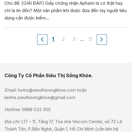
Chủ đề: [GIẢI ĐÁP] Giấy chứng nhận Apharin là có thật hay
chỉ là tin đồn? Một sản phẩm khi được đưa đến tay người tiêu
dùng cần được kiểm…
1
2
3
5
…
Công Ty Cổ Phần Siêu Thị Sống Khỏe.
Email:
hotro@sieuthisongkhoe.com
hoặc
lienhe.sieuthisongkhoe@gmail.com
Hotline
:
0888 533 350
Địa chỉ:
L17 – 11, Tầng 17, Toà nhà Vincom Center, số 72 Lê
Thánh Tôn, P.Bến Nghé, Quận 1, Hồ Chí Minh (cần liên hệ