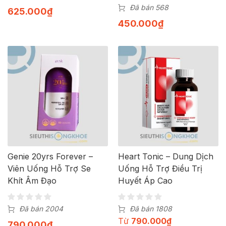
Đã bán 568
625.000
₫
450.000
₫
Genie 20yrs Forever –
Heart Tonic – Dung Dịch
Viên Uống Hỗ Trợ Se
Uống Hỗ Trợ Điều Trị
Khít Âm Đạo
Huyết Áp Cao
Đã bán 2004
Đã bán 1808
Từ
790.000
₫
790.000
₫