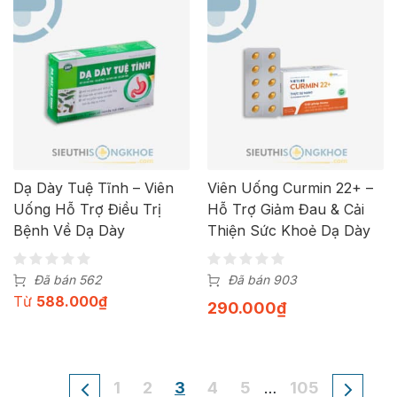
Dạ Dày Tuệ Tĩnh – Viên
Viên Uống Curmin 22+ –
Uống Hỗ Trợ Điều Trị
Hỗ Trợ Giảm Đau & Cải
Bệnh Về Dạ Dày
Thiện Sức Khoẻ Dạ Dày
Đã bán 562
Đã bán 903
Từ
588.000
₫
290.000
₫
1
2
3
4
5
105
…