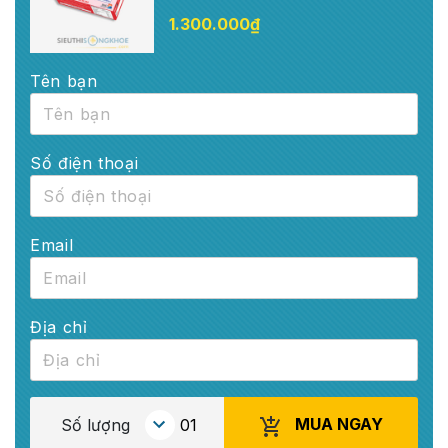
1.300.000
₫
Tên bạn
Số điện thoại
Email
Địa chỉ
MUA NGAY
Số lượng