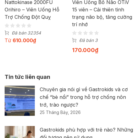
Nattokinase 2000FU
Viên Uống Bổ Não OTiV
Orihiro – Viên Uống Hỗ
15 viên – Cải thiên tình
Trợ Chống Đột Quỵ
trạng não bộ, tăng cường
trí nhớ
Đã bán 32354
Từ
610.000
₫
Đã bán 3
170.000
₫
Tin tức liên quan
Chuyên gia nói gì về Gastrokids và cơ
chế “bè nổi” trong hỗ trợ chống nôn
trớ, trào ngược?
25 Tháng Bảy, 2026
Gastrokids phù hợp với trẻ nào? Những
đối tượng nên sử dụng