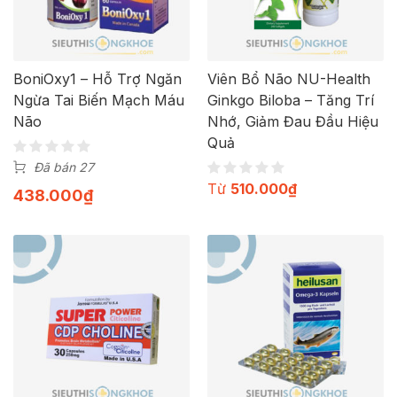
BoniOxy1 – Hỗ Trợ Ngăn
Viên Bổ Não NU-Health
Ngừa Tai Biến Mạch Máu
Ginkgo Biloba – Tăng Trí
Não
Nhớ, Giảm Đau Đầu Hiệu
Quả
Đã bán 27
Từ
510.000
₫
438.000
₫