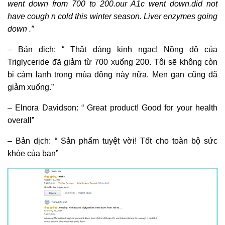
went down from 700 to 200.our A1c went down.did not
have cough n cold this winter season. Liver enzymes going
down .”
– Bản dịch: “ Thật đáng kinh ngạc! Nồng độ của
Triglyceride đã giảm từ 700 xuống 200. Tôi sẽ không còn
bị cảm lạnh trong mùa đông này nữa. Men gan cũng đã
giảm xuống.”
– Elnora Davidson: “ Great product! Good for your health
overall”
– Bản dịch: “ Sản phẩm tuyệt vời! Tốt cho toàn bộ sức
khỏe của bạn”