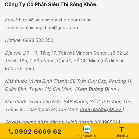
Công Ty Cổ Phần Siêu Thị Sống Khỏe.
Email:
hotro@sieuthisongkhoe.com
hoặc
lienhe.sieuthisongkhoe@gmail.com
Hotline
:
0888 533 350
Địa chỉ:
L17 – 11, Tầng 17, Toà nhà Vincom Center, số 72 Lê
Thánh Tôn, P.Bến Nghé, Quận 1, Hồ Chí Minh (cần liên hệ
trước khi đến).
Nhà thuốc Vivita Bình Thạnh: 58 Trần Quý Cáp, Phường 11,
Quận Bình Thạnh, Hồ Chí Minh. (
Xem Đường Đi >>
)
Nhà thuốc Vivita Thủ Đức: 84B Đường Số 2, P.Trường Thọ,
Thủ Đức, Thành phố Hồ Chí Minh (
Xem Đường Đi >>
)
Số giấy chứng nhận đăng ký kinh doanh
: 0314965224
0902 6669 62
Ngày cấp
: 3/4/2018
Lên đầu
Gặp dược sĩ