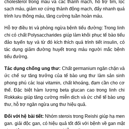
cholesterol trong máu và các thành mạch, hỗ trợ tim, lọc
sạch máu, giảm xơ cứng thành động mạch, đẩy nhanh quá
trình lưu thông máu, tăng cường tuần hoàn máu.
Hỗ trợ điều trị và phòng ngừa bệnh tiểu đường: Trong linh
chi có chất Polysaccharides giúp làm khôi phục tế bào tiểu
đảo tuyến tụy và từ đó kích thích quá trình tiết insulin, có
tác dụng giảm đường huyết trong máu người mắc bệnh
tiểu đường.
Tác dụng chống ung thư:
Chất germanium ngăn chặn và
ức chế sự tăng trưởng của tế bào ung thư làm sản sinh
phong phú các loại vitamin, chất khoáng, đạm cần cho cơ
thể. Đặc biệt hàm lượng beta glucan cao trong linh chi
Rokkaku giúp tăng cường miễn dịch và ức chế tế bào ung
thư, hỗ trợ ngăn ngừa ung thư hiệu quả.
Đối với hệ bài tiết:
Nhóm sterois trong Reishi giúp hạ men
gan. giải độc gan, có hiệu quả tốt đối với bệnh về gan mật