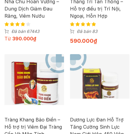
Nha Chu Hoàn Vương –
Thăng Trĩ Tán Thống –
Dung Dịch Giảm Đau
Hỗ trợ điều trị Trĩ Nội,
Răng, Viêm Nướu
Ngoại, Hỗn Hợp
Đã bán 67443
Đã bán 83
Từ
390.000
₫
590.000
₫
Tràng Khang Bảo Điển –
Dương Lực Đan Hỗ Trợ
Hỗ trợ trị Viêm Đại Tràng
Tăng Cường Sinh Lực
Cấp Và Mãn Tính
Nam Giới Hộp 450 Viên