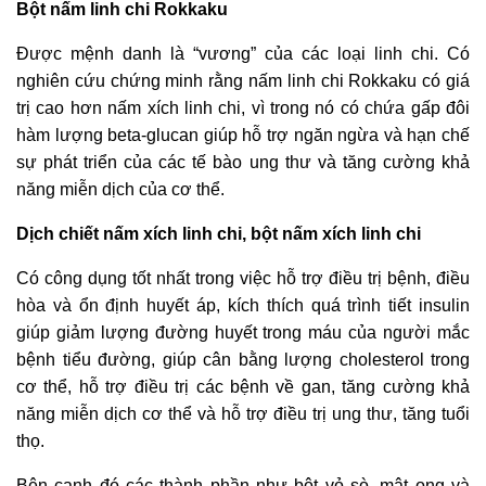
Bột nấm linh chi Rokkaku
Được mệnh danh là “vương” của các loại linh chi. Có
nghiên cứu chứng minh rằng nấm linh chi Rokkaku có giá
trị cao hơn nấm xích linh chi, vì trong nó có chứa gấp đôi
hàm lượng beta-glucan giúp hỗ trợ ngăn ngừa và hạn chế
sự phát triển của các tế bào ung thư và tăng cường khả
năng miễn dịch của cơ thể.
Dịch chiết nấm xích linh chi, bột nấm xích linh chi
Có công dụng tốt nhất trong việc hỗ trợ điều trị bệnh, điều
hòa và ổn định huyết áp, kích thích quá trình tiết insulin
giúp giảm lượng đường huyết trong máu của người mắc
bệnh tiểu đường, giúp cân bằng lượng cholesterol trong
cơ thể, hỗ trợ điều trị các bệnh về gan, tăng cường khả
năng miễn dịch cơ thể và hỗ trợ điều trị ung thư, tăng tuổi
thọ.
Bên cạnh đó các thành phần như bột vỏ sò, mật ong và