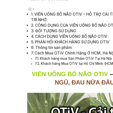
VIÊN UỐNG BỔ NÃO OTIV – HỖ TRỢ CẢI
TRÍ NHỚ
CÔNG DỤNG CỦA VIÊN UỐNG BỔ NÃO OT
ĐỐI TƯỢNG SỬ DỤNG
CÁCH DÙNG VIÊN UỐNG BỔ NÃO OTIV
PHẢN HỒI KHÁCH HÀNG SỬ DỤNG OTIV
Thông tin sản phẩm
Cách Mua OTiV Chính Hãng Ở HCM, Hà Nội 
Khách hàng mua Sản Phẩm OTiV Tại Hà Nội (
Khách hàng Mua OTiV tại Hồ Chí Minh (HCM
VIÊN UỐNG BỔ NÃO OTIV
NGỦ, ĐAU NỬA ĐẦ