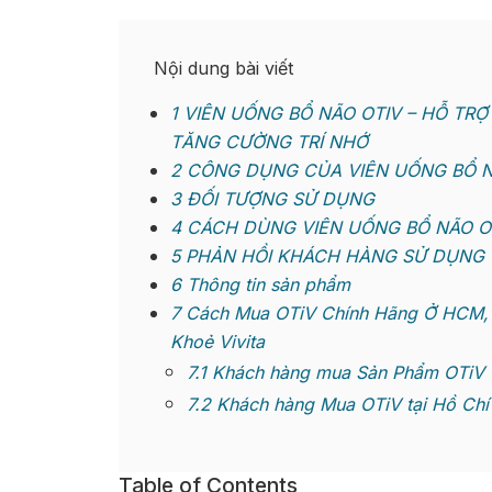
Nội dung bài viết
1
VIÊN UỐNG BỔ NÃO OTIV – HỖ TRỢ
TĂNG CƯỜNG TRÍ NHỚ
2
CÔNG DỤNG CỦA VIÊN UỐNG BỔ N
3
ĐỐI TƯỢNG SỬ DỤNG
4
CÁCH DÙNG VIÊN UỐNG BỔ NÃO O
5
PHẢN HỒI KHÁCH HÀNG SỬ DỤNG 
6
Thông tin sản phẩm
7
Cách Mua OTiV Chính Hãng Ở HCM, H
Khoẻ Vivita
7.1
Khách hàng mua Sản Phẩm OTiV Tạ
7.2
Khách hàng Mua OTiV tại Hồ Chí
Table of Contents