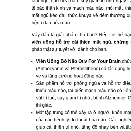
Mất ngủ, đau nửa đầu, suy giảm trí nhớ ngày c
tế bào thần kinh và mạch máu não, mỏi mắt, thí
mất ngủ kéo dài, thức khuya về đêm thường xu
bệnh đau nửa đầu.
Vậy đâu là giải pháp cho bạn? Nếu cơ thể bạn
viên uống hỗ trợ cải thiện mất ngủ, chứng
pháp thật sự tuyệt vời dành cho bạn.
Viên Uống Bổ Não Otiv For Your Brain
chứa
(Anthocyanin và Pterostilbene) có tác dụng 
vệ và tăng cường hoạt động não.
Sản phẩm hỗ trợ phòng ngừa và hỗ trợ điều
thiếu máu não, tai biến mạch máu não có liên
sút trí tuệ, suy giảm trí nhớ, bệnh Alzheimer. G
thị giác.
Mất tập trung có thể xảy ra ở người khỏe m
của các bệnh lý do thoái hóa não. Các nghi
giúp cải thiện trí nhớ, tăng độ nhạy bén và t