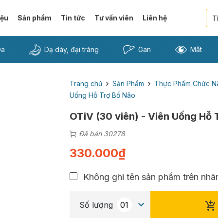
iệu
Sản phẩm
Tin tức
Tư vấn viên
Liên hệ
Da
Dạ dày, đại tràng
Gan
Mắt
Trang chủ
Sản Phẩm
Thực Phẩm Chức N
Uống Hỗ Trợ Bổ Não
OTiV (30 viên) - Viên Uống Hỗ 
Đã bán 30278
330.000
₫
Không ghi tên sản phẩm trên nhãn
Số lượng