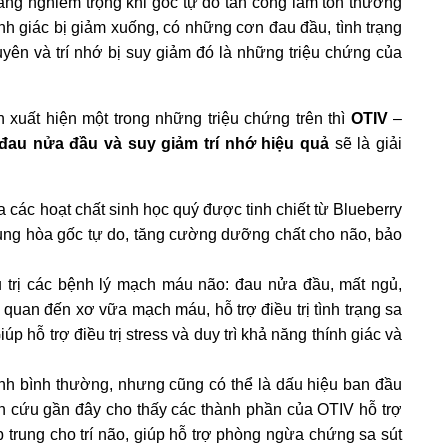
àng nghiêm trọng khi gốc tự do tấn công làm tổn thương
nh giác bị giảm xuống, có những cơn đau đầu, tình trạng
yên và trí nhớ bị suy giảm đó là những triệu chứng của
 xuất hiện một trong những triệu chứng trên thì
OTIV
–
 đau nửa đầu và suy giảm trí nhớ hiệu quả
sẽ là giải
 các hoạt chất sinh học quý được tinh chiết từ Blueberry
trung hòa gốc tự do, tăng cường dưỡng chất cho não, bảo
 trị các bệnh lý mạch máu não: đau nửa đầu, mất ngủ,
 quan đến xơ vữa mạch máu, hỗ trợ điều trị tình trạng sa
iúp hỗ trợ điều trị stress và duy trì khả năng thính giác và
ạnh bình thường, nhưng cũng có thể là dấu hiệu ban đầu
ên cứu gần đây cho thấy các thành phần của OTIV hỗ trợ
ập trung cho trí não, giúp hỗ trợ phòng ngừa chứng sa sút