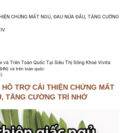
 THIỆN CHỨNG MẤT NGỦ, ĐAU NỬA ĐẦU, TĂNG CƯỜNG
IV
và Trên Toàn Quốc Tại Siêu Thị Sống Khoẻ Vivita
HN) và trên toàn quốc:
):
–
HỖ TRỢ CẢI THIỆN CHỨNG MẤT
U, TĂNG CƯỜNG TRÍ NHỚ