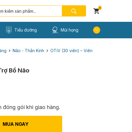
0
Tiểu đường
Mũi họng
ăng
Não - Thần Kinh
OTiV (30 viên) – Viên
Trợ Bổ Não
 đóng gói khi giao hàng.
MUA NGAY