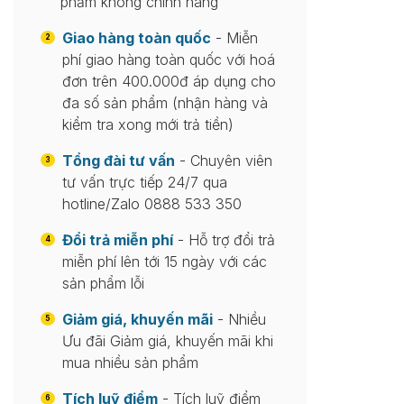
phẩm không chính hãng
Giao hàng toàn quốc
- Miễn
2
phí giao hàng toàn quốc với hoá
đơn trên 400.000đ áp dụng cho
đa số sản phẩm (nhận hàng và
kiểm tra xong mới trả tiền)
Tổng đài tư vấn
- Chuyên viên
3
tư vấn trực tiếp 24/7 qua
hotline/Zalo 0888 533 350
Đổi trả miễn phí
- Hỗ trợ đổi trả
4
miễn phí lên tới 15 ngày với các
sản phẩm lỗi
Giảm giá, khuyến mãi
- Nhiều
5
Ưu đãi Giảm giá, khuyến mãi khi
mua nhiều sản phẩm
Tích luỹ điểm
- Tích luỹ điểm
6