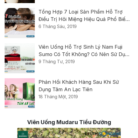
Tổng Hợp 7 Loại Sản Phẩm Hỗ Trợ
Điều Trị Hôi Miệng Hiệu Quả Phổ Biến
Nhất Hiện Nay
6 Tháng Sáu, 2019
Viên Uống Hỗ Trợ Sinh Lý Nam Fuji
Sumo Có Tốt Không? Có Nên Sử Dụng
Không?
9 Tháng Tư, 2019
Phản Hồi Khách Hàng Sau Khi Sử
Dụng Tâm An Lạc Tiên
18 Tháng Một, 2019
Viên Uống Mudaru Tiểu Đường