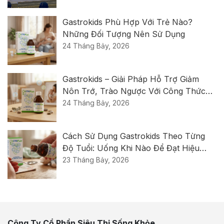
Gastrokids Phù Hợp Với Trẻ Nào?
Những Đối Tượng Nên Sử Dụng
24 Tháng Bảy, 2026
Gastrokids – Giải Pháp Hỗ Trợ Giảm
Nôn Trớ, Trào Ngược Với Công Thức
Thế Hệ Mới Từ Ý
24 Tháng Bảy, 2026
Cách Sử Dụng Gastrokids Theo Từng
Độ Tuổi: Uống Khi Nào Để Đạt Hiệu
Quả Tốt Nhất?
23 Tháng Bảy, 2026
Công Ty Cổ Phần Siêu Thị Sống Khỏe.