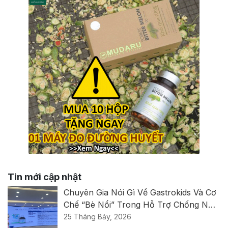
Tin mới cập nhật
Chuyên Gia Nói Gì Về Gastrokids Và Cơ
Chế “bè Nổi” Trong Hỗ Trợ Chống Nôn
Trớ, Trào Ngược?
25 Tháng Bảy, 2026