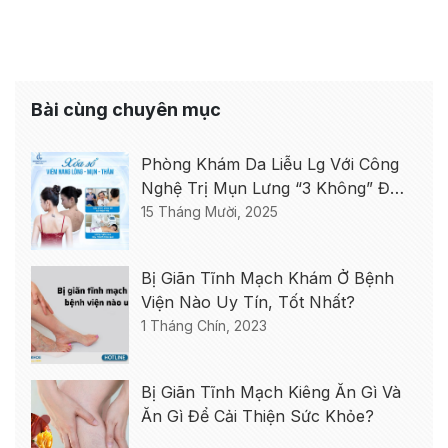
Bài cùng chuyên mục
Phòng Khám Da Liễu Lg Với Công
Nghệ Trị Mụn Lưng “3 Không” Độc
Quyền
15 Tháng Mười, 2025
Bị Giãn Tĩnh Mạch Khám Ở Bệnh
Viện Nào Uy Tín, Tốt Nhất?
1 Tháng Chín, 2023
Bị Giãn Tĩnh Mạch Kiêng Ăn Gì Và
Ăn Gì Để Cải Thiện Sức Khỏe?