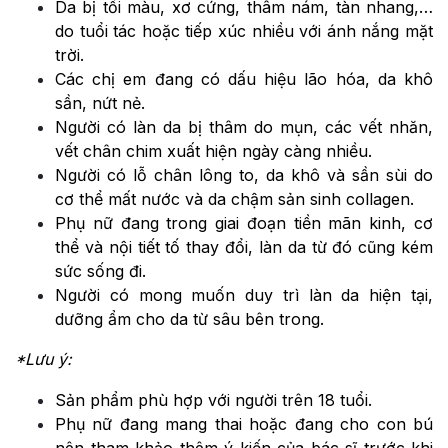
Da bị tối màu, xơ cứng, thâm nám, tàn nhang,…
do tuổi tác hoặc tiếp xúc nhiều với ánh nắng mặt
trời.
Các chị em đang có dấu hiệu lão hóa, da khô
sần, nứt nẻ.
Người có làn da bị thâm do mụn, các vết nhăn,
vết chân chim xuất hiện ngày càng nhiều.
Người có lỗ chân lông to, da khô và sần sùi do
cơ thể mất nước và da chậm sản sinh collagen.
Phụ nữ đang trong giai đoạn tiền mãn kinh, cơ
thể và nội tiết tố thay đổi, làn da từ đó cũng kém
sức sống đi.
Người có mong muốn duy trì làn da hiện tại,
dưỡng ẩm cho da từ sâu bên trong.
*Lưu ý:
Sản phẩm phù hợp với người trên 18 tuổi.
Phụ nữ đang mang thai hoặc đang cho con bú