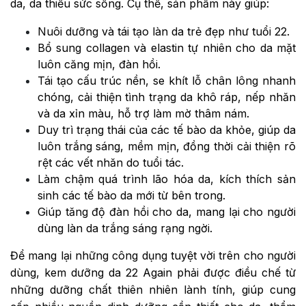
da, da thiếu sức sống. Cụ thể, sản phẩm này giúp:
Nuôi dưỡng và tái tạo làn da trẻ đẹp như tuổi 22.
Bổ sung collagen và elastin tự nhiên cho da mặt
luôn căng mịn, đàn hồi.
Tái tạo cấu trúc nền, se khít lỗ chân lông nhanh
chóng, cải thiện tình trạng da khô ráp, nếp nhăn
và da xỉn màu, hỗ trợ làm mờ thâm nám.
Duy trì trạng thái của các tế bào da khỏe, giúp da
luôn trắng sáng, mềm mịn, đồng thời cải thiện rõ
rệt các vết nhăn do tuổi tác.
Làm chậm quá trình lão hóa da, kích thích sản
sinh các tế bào da mới từ bên trong.
Giúp tăng độ đàn hồi cho da, mang lại cho người
dùng làn da trắng sáng rạng ngời.
Để mang lại những công dụng tuyệt vời trên cho người
dùng, kem dưỡng da 22 Again phải được điều chế từ
những dưỡng chất thiên nhiên lành tính, giúp cung