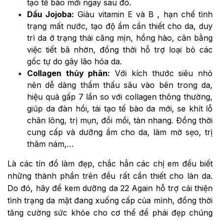
tạo tế bào mới ngay sau đó.
Dầu Jojoba:
Giàu vitamin E và B , hạn chế tình
trạng mất nước, tạo độ ẩm cần thiết cho da, duy
trì da ở trạng thái căng mịn, hồng hào, cân bằng
việc tiết bã nhờn, đồng thời hỗ trợ loại bỏ các
gốc tự do gây lão hóa da.
Collagen thủy phân:
Với kích thước siêu nhỏ
nên dễ dàng thẩm thấu sâu vào bên trong da,
hiệu quả gấp 7 lần so với collagen thông thường,
giúp da đàn hồi, tái tạo tế bào da mới, se khít lỗ
chân lông, trị mụn, đồi mồi, tàn nhang. Đồng thời
cung cấp và dưỡng ẩm cho da, làm mờ sẹo, trị
thâm nám,…
Là các tín đồ làm đẹp, chắc hẳn các chị em đều biết
những thành phần trên đều rất cần thiết cho làn da.
Do đó, hãy để kem dưỡng da 22 Again hỗ trợ cải thiện
tình trạng da mặt đang xuống cấp của mình, đồng thời
tăng cường sức khỏe cho cơ thể để phái đẹp chúng