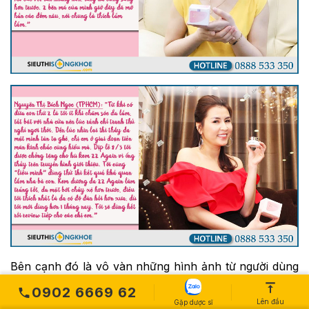
Bên cạnh đó là vô vàn những hình ảnh từ người dùng
đã lựa chọn 22 Again đồng hành cùng các chị em
0902 6669 62
trong việc chăm sóc da, giúp phái đẹp chúng ta nhanh
Lên đầu
Gặp dược sĩ