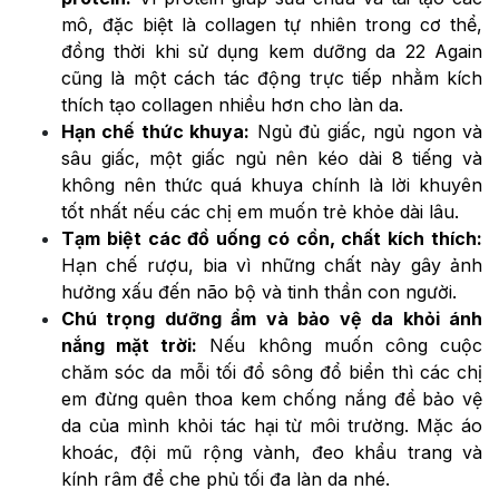
mô, đặc biệt là collagen tự nhiên trong cơ thể,
đồng thời khi sử dụng kem dưỡng da 22 Again
cũng là một cách tác động trực tiếp nhằm kích
thích tạo collagen nhiều hơn cho làn da.
Hạn chế thức khuya:
Ngủ đủ giấc, ngủ ngon và
sâu giấc, một giấc ngủ nên kéo dài 8 tiếng và
không nên thức quá khuya chính là lời khuyên
tốt nhất nếu các chị em muốn trẻ khỏe dài lâu.
Tạm biệt các đồ uống có cồn, chất kích thích:
Hạn chế rượu, bia vì những chất này gây ảnh
hưởng xấu đến não bộ và tinh thần con người.
Chú trọng dưỡng ẩm và bảo vệ da khỏi ánh
nắng mặt trời:
Nếu không muốn công cuộc
chăm sóc da mỗi tối đổ sông đổ biển thì các chị
em đừng quên thoa kem chống nắng để bảo vệ
da của mình khỏi tác hại từ môi trường. Mặc áo
khoác, đội mũ rộng vành, đeo khẩu trang và
kính râm để che phủ tối đa làn da nhé.