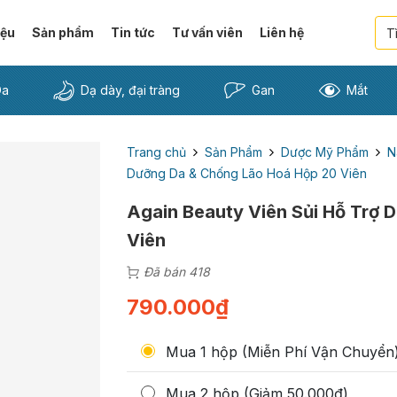
iệu
Sản phẩm
Tin tức
Tư vấn viên
Liên hệ
Da
Dạ dày, đại tràng
Gan
Mắt
Trang chủ
Sản Phẩm
Dược Mỹ Phẩm
N
Dưỡng Da & Chống Lão Hoá Hộp 20 Viên
Again Beauty Viên Sủi Hỗ Trợ
Viên
Đã bán 418
790.000
₫
Mua 1 hộp (Miễn Phí Vận Chuyển
Mua 2 hộp (Giảm 50.000đ)