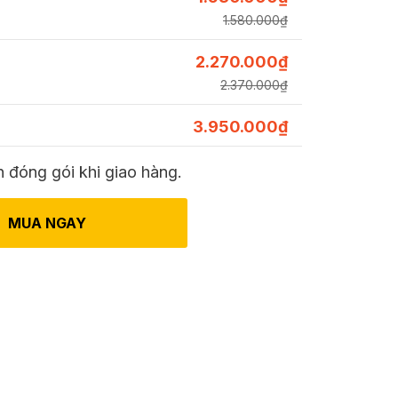
1.580.000
₫
2.270.000
₫
2.370.000
₫
3.950.000
₫
 đóng gói khi giao hàng.
MUA NGAY