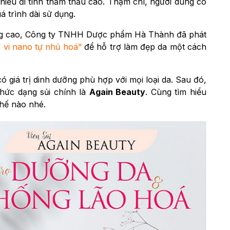
hiếu đi tính thẩm thấu cao. Thậm chí, người dùng có
á trình dài sử dụng.
àng cao, Công ty TNHH Dược phẩm Hà Thành đã phát
u vi nano tự nhủ hoá”
để hỗ trợ làm đẹp da một cách
ó giá trị dinh dưỡng phù hợp với mọi loại da. Sau đó,
hức dạng sủi chính là
Again Beauty
. Cùng tìm hiểu
hế nào nhé.