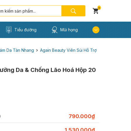
0
Tiểu đường
Mũi họng
ám Da Tàn Nhang
Again Beauty Viên Sủi Hỗ Trợ
 Dưỡng Da & Chống Lão Hoá Hộp 20
)
790.000
₫
1.530.000
₫