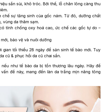
ệu sần sùi, khô tróc. Bởi thế, lỗ chân lông càng thu
viêm.
n chế sự tăng sinh của gốc nám. Từ đó, dưỡng chất
, vùng da thâm sạm.
 có tính chống oxy hoá cao, ức chế các gốc tự do –
a mới, bảo vệ và nuôi dưỡng
i gian tối thiểu 28 ngày để sản sinh tế bào mới. Tuy
 da cũ & phục hồi da cũ chai sần.
 nếu như tế bào da bị tổn thương lâu ngày. Hãy để
g vấn đề này, mang đến làn da trắng mịn nâng tông