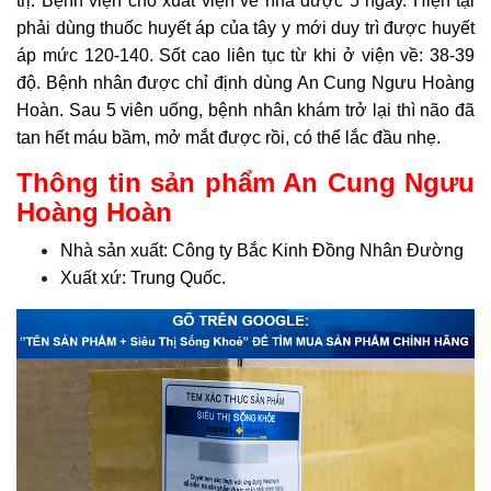
trị. Bệnh viện cho xuất viện về nhà được 5 ngày. Hiện tại
phải dùng thuốc huyết áp của tây y mới duy trì được huyết
áp mức 120-140. Sốt cao liên tục từ khi ở viện về: 38-39
độ. Bệnh nhân được chỉ định dùng An Cung Ngưu Hoàng
Hoàn. Sau 5 viên uống, bệnh nhân khám trở lại thì não đã
tan hết máu bầm, mở mắt được rồi, có thể lắc đầu nhẹ.
Thông tin sản phẩm An Cung Ngưu
Hoàng Hoàn
Nhà sản xuất: Công ty Bắc Kinh Đồng Nhân Đường
Xuất xứ: Trung Quốc.