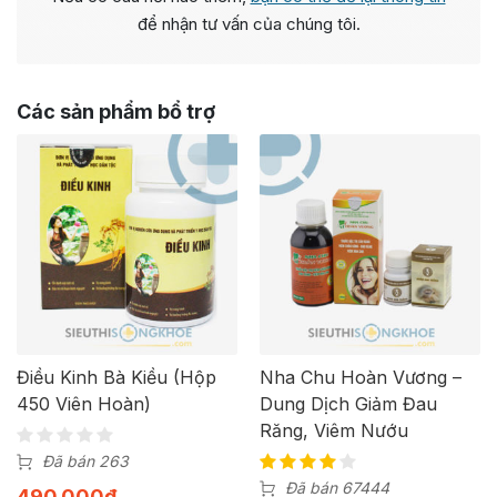
để nhận tư vấn của chúng tôi.
Các sản phẩm bổ trợ
Điều Kinh Bà Kiều (Hộp
Nha Chu Hoàn Vương –
450 Viên Hoàn)
Dung Dịch Giảm Đau
Răng, Viêm Nướu
Đã bán 263
Đã bán 67444
490.000
₫