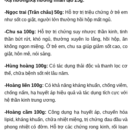
-Xạ hương/Xạ hương nhân tạo 25g:
-Ngọc trai (Trân châu) 50g:
Hỗ trợ trị triệu chứng ở trẻ em
như sốt co giật, người lớn thường hồi hộp mất ngủ.
-Chu sa 100g:
Hỗ trợ trị chứng suy nhược thần kinh, tinh
thần bứt rứt, khó ngủ, thường xuyên lo lắng, hồi hộp, ăn
không ngon miệng. Ở trẻ em, chu sa giúp giảm sốt cao, co
giật, hôn mê, nói sảng.
-Hùng hoàng 100g:
Có tác dụng thải độc và thanh lọc cơ
thể, chữa bệnh sốt rét lâu năm.
-Hoàng liên 100g:
Có khả năng kháng khuẩn, chống viêm,
chống nấm, hạ huyết áp hiệu quả và tác dụng tích cực với
hệ thần kinh trung ương.
-Hoàng cầm 100g:
Công dụng hạ huyết áp, chuyển hóa
lipid, kháng khuẩn, chữa nhiệt miệng, trị chứng đau đầu và
phong nhiệt có đờm. Hỗ trợ các chứng rong kinh, rối loạn