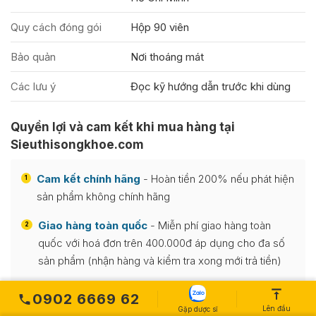
Quy cách đóng gói
Hộp 90 viên
Bảo quản
Nơi thoáng mát
Các lưu ý
Đọc kỹ hướng dẫn trước khi dùng
Quyền lợi và cam kết khi mua hàng tại
Sieuthisongkhoe.com
Cam kết chính hãng
- Hoàn tiền 200% nếu phát hiện
1
sản phẩm không chính hãng
Giao hàng toàn quốc
- Miễn phí giao hàng toàn
2
quốc với hoá đơn trên 400.000đ áp dụng cho đa số
sản phẩm (nhận hàng và kiểm tra xong mới trả tiền)
Tổng đài tư vấn
- Chuyên viên tư vấn trực tiếp 24/7
3
0902 6669 62
qua hotline/Zalo 0888 533 350
Lên đầu
Gặp dược sĩ