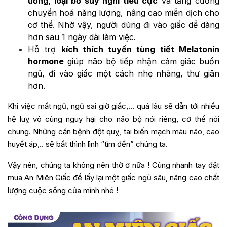
ương, loại bỏ suy nghĩ tiêu cực
và tăng cường
chuyển hoá năng lượng, nâng cao miễn dịch cho
cơ thể. Nhờ vậy, người dùng đi vào giấc dễ dàng
hơn sau 1 ngày dài làm việc.
Hỗ trợ
kích thích tuyến tùng tiết Melatonin
hormone
giúp não bộ tiếp nhận cảm giác buồn
ngủ, đi vào giấc một cách nhẹ nhàng, thư giãn
hơn.
Khi việc mất ngủ, ngủ sai giờ giấc,… quá lâu sẽ dẫn tới nhiều
hệ luỵ vô cùng nguy hại cho não bộ nói riêng, cơ thể nói
chung. Những căn bệnh đột quỵ, tai biến mạch máu não, cao
huyết áp,.. sẽ bất thình lình “tìm đến” chúng ta.
Vậy nên, chúng ta không nên thờ ơ nữa ! Cùng nhanh tay đặt
mua An Miên Giấc để lấy lại một giấc ngủ sâu, nâng cao chất
lượng cuộc sống của mình nhé !