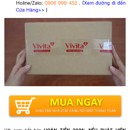
Holine/Zalo:
0906 999 452
. (
Xem đường đi đến
Cửa Hàng>>
)