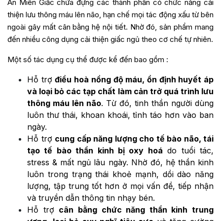
An Miên Giấc chứa đựng các thành phần có chức năng cải
thiện lưu thông máu lên não, hạn chế mọi tác động xấu từ bên
ngoài gây mất cân bằng hệ nội tiết. Nhờ đó, sản phẩm mang
đến nhiều công dụng cải thiện giấc ngủ theo cơ chế tự nhiên.
Một số tác dụng cụ thể được kể đến bao gồm :
Hỗ trợ
điều hoà nồng độ máu, ổn định huyết áp
và loại bỏ các tạp chất làm cản trở quá trình lưu
thông máu lên não
. Từ đó, tinh thần người dùng
luôn thư thái, khoan khoái, tỉnh táo hơn vào ban
ngày.
Hỗ trợ
cung cấp năng lượng cho tế bào não, tái
tạo tế bào thần kinh bị oxy hoá
do tuổi tác,
stress & mất ngủ lâu ngày. Nhờ đó, hệ thần kinh
luôn trong trạng thái khoẻ mạnh, dồi dào năng
lượng, tập trung tốt hơn ở mọi vấn đề, tiếp nhận
và truyền dẫn thông tin nhạy bén.
Hỗ trợ
cân bằng chức năng thần kinh trung