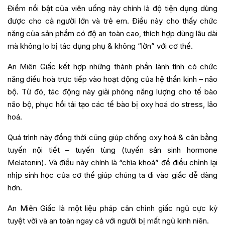
Điểm nổi bật của viên uống này chính là độ tiện dụng dùng
được cho cả người lớn và trẻ em. Điều này cho thấy chức
năng của sản phẩm có độ an toàn cao, thích hợp dùng lâu dài
mà không lo bị tác dụng phụ & không “lờn” với cơ thể.
An Miên Giấc kết hợp những thành phần lành tính có chức
năng điều hoà trực tiếp vào hoạt động của hệ thần kinh – não
bộ. Từ đó, tác động này giải phóng năng lượng cho tế bào
não bộ, phục hồi tái tạo các tế bào bị oxy hoá do stress, lão
hoá.
Quá trình này đồng thời cũng giúp chống oxy hoá & cân bằng
tuyến nội tiết – tuyến tùng (tuyến sản sinh hormone
Melatonin). Và điều này chính là “chìa khoá” để điều chỉnh lại
nhịp sinh học của cơ thể giúp chúng ta đi vào giấc dễ dàng
hơn.
An Miên Giấc là một liệu pháp cân chỉnh giấc ngủ cực kỳ
tuyệt vời và an toàn ngay cả với người bị mất ngủ kinh niên.