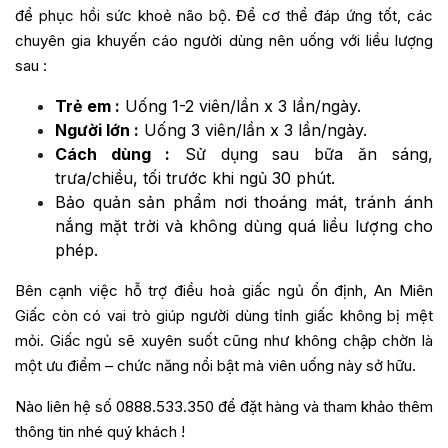
để phục hồi sức khoẻ não bộ. Để cơ thể đáp ứng tốt, các
chuyên gia khuyến cáo người dùng nên uống với liều lượng
sau :
Trẻ em :
Uống 1-2 viên/lần x 3 lần/ngày.
Người lớn :
Uống 3 viên/lần x 3 lần/ngày.
Cách dùng :
Sử dụng sau bữa ăn sáng,
trưa/chiều, tối trước khi ngủ 30 phút.
Bảo quản sản phẩm nơi thoáng mát, tránh ánh
nắng mặt trời và không dùng quá liều lượng cho
phép.
Bên cạnh việc hỗ trợ điều hoà giấc ngủ ổn định, An Miên
Giấc còn có vai trò giúp người dùng tỉnh giấc không bị mệt
mỏi. Giấc ngủ sẽ xuyên suốt cũng như không chập chờn là
một ưu điểm – chức năng nổi bật mà viên uống này sở hữu.
Nào liên hệ số 0888.533.350 để đặt hàng và tham khảo thêm
thông tin nhé quý khách !