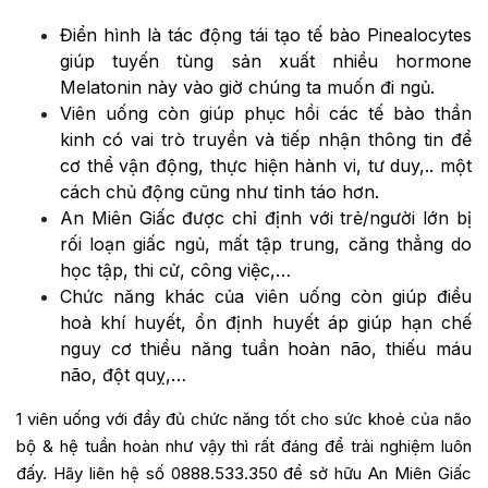
Điển hình là tác động tái tạo tế bào Pinealocytes
giúp tuyến tùng sản xuất nhiều hormone
Melatonin này vào giờ chúng ta muốn đi ngủ.
Viên uống còn giúp phục hồi các tế bào thần
kinh có vai trò truyền và tiếp nhận thông tin để
cơ thể vận động, thực hiện hành vi, tư duy,.. một
cách chủ động cũng như tỉnh táo hơn.
An Miên Giấc được chỉ định với trẻ/người lớn bị
rối loạn giấc ngủ, mất tập trung, căng thẳng do
học tập, thi cử, công việc,…
Chức năng khác của viên uống còn giúp điều
hoà khí huyết, ổn định huyết áp giúp hạn chế
nguy cơ thiểu năng tuần hoàn não, thiếu máu
não, đột quỵ,…
1 viên uống với đầy đủ chức năng tốt cho sức khoẻ của não
bộ & hệ tuần hoàn như vậy thì rất đáng để trải nghiệm luôn
đấy. Hãy liên hệ số 0888.533.350 để sở hữu An Miên Giấc