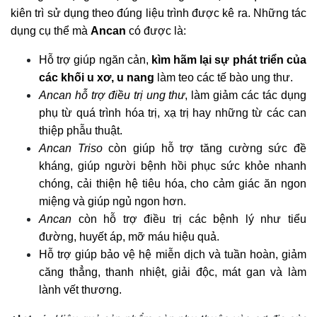
kiên trì sử dụng theo đúng liệu trình được kê ra. Những tác
dụng cụ thể mà
Ancan
có được là:
Hỗ trợ giúp ngăn cản,
kìm hãm lại sự phát triển của
các khối u xơ, u nang
làm teo các tế bào ung thư.
Ancan hỗ trợ điều trị ung thư
, làm giảm các tác dụng
phụ từ quá trình hóa trị, xạ trị hay những từ các can
thiệp phẫu thuật.
Ancan Triso
còn giúp hỗ trợ tăng cường sức đề
kháng, giúp người bệnh hồi phục sức khỏe nhanh
chóng, cải thiện hệ tiêu hóa, cho cảm giác ăn ngon
miệng và giúp ngủ ngon hơn.
Ancan
còn hỗ trợ điều trị các bệnh lý như tiểu
đường, huyết áp, mỡ máu hiệu quả.
Hỗ trợ giúp bảo vệ hệ miễn dịch và tuần hoàn, giảm
căng thẳng, thanh nhiệt, giải độc, mát gan và làm
lành vết thương.