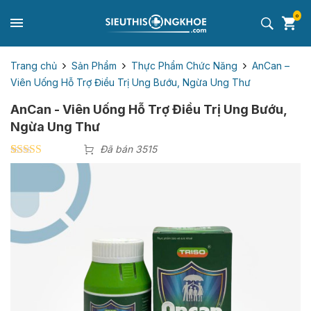
0
Trang chủ
Sản Phẩm
Thực Phẩm Chức Năng
AnCan –
Viên Uống Hỗ Trợ Điều Trị Ung Bướu, Ngừa Ung Thư
AnCan - Viên Uống Hỗ Trợ Điều Trị Ung Bướu,
Ngừa Ung Thư
Đã bán 3515
4.00
4
trên 5
dựa trên
đánh giá