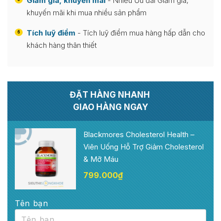
Giảm giá, khuyến mãi
- Nhiều Ưu đãi Giảm giá,
khuyến mãi khi mua nhiều sản phẩm
Tích luỹ điểm
- Tích luỹ điểm mua hàng hấp dẫn cho
6
khách hàng thân thiết
ĐẶT HÀNG NHANH
GIAO HÀNG NGAY
Blackmores Cholesterol Health –
Viên Uống Hỗ Trợ Giảm Cholesterol
& Mỡ Máu
799.000
₫
Tên bạn