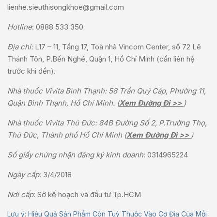
lienhe.sieuthisongkhoe@gmail.com
Hotline
:
0888 533 350
Địa chỉ:
L17 – 11, Tầng 17, Toà nhà Vincom Center, số 72 Lê
Thánh Tôn, P.Bến Nghé, Quận 1, Hồ Chí Minh (cần liên hệ
trước khi đến).
Nhà thuốc Vivita Bình Thạnh: 58 Trần Quý Cáp, Phường 11,
Quận Bình Thạnh, Hồ Chí Minh. (
Xem Đường Đi >>
)
Nhà thuốc Vivita Thủ Đức: 84B Đường Số 2, P.Trường Thọ,
Thủ Đức, Thành phố Hồ Chí Minh (
Xem Đường Đi >>
)
Số giấy chứng nhận đăng ký kinh doanh
: 0314965224
Ngày cấp
: 3/4/2018
Nơi cấp
: Sở kế hoạch và đầu tư Tp.HCM
Lưu ý: Hiệu Quả Sản Phẩm Còn Tuỳ Thuộc Vào Cơ Địa Của Mỗi