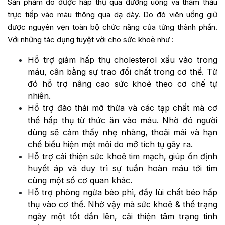
Sản phẩm do được hấp thụ qua đường uống và thẩm thấu
trực tiếp vào máu thông qua dạ dày. Do đó viên uống giữ
được nguyên vẹn toàn bộ chức năng của từng thành phần.
Với những tác dụng tuyệt vời cho sức khoẻ như :
Hỗ trợ giảm hấp thụ cholesterol xấu vào trong
máu, cân bằng sự trao đổi chất trong cơ thể. Từ
đó hỗ trợ nâng cao sức khoẻ theo cơ chế tự
nhiên.
Hỗ trợ đào thải mỡ thừa và các tạp chất mà cơ
thể hấp thụ từ thức ăn vào máu. Nhờ đó người
dùng sẽ cảm thấy nhẹ nhàng, thoải mái và hạn
chế biểu hiện mệt mỏi do mỡ tích tụ gây ra.
Hỗ trợ cải thiện sức khoẻ tim mạch, giúp ổn định
huyết áp và duy trì sự tuần hoàn máu tới tim
cùng một số cơ quan khác.
Hỗ trợ phòng ngừa béo phì, đẩy lùi chất béo hấp
thụ vào cơ thể. Nhờ vậy mà sức khoẻ & thể trạng
ngày một tốt dần lên, cải thiện tâm trạng tinh