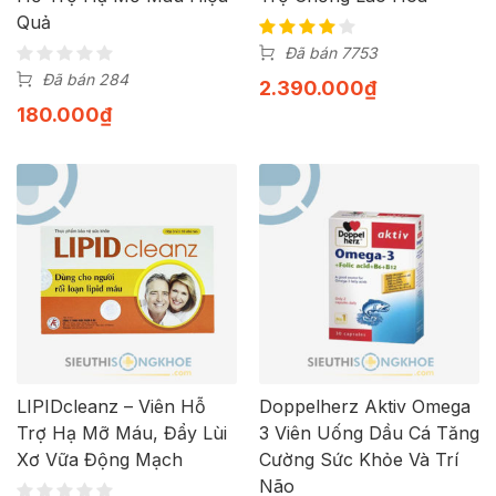
Quả
Đã bán 7753
Đã bán 284
2.390.000
₫
180.000
₫
LIPIDcleanz – Viên Hỗ
Doppelherz Aktiv Omega
Trợ Hạ Mỡ Máu, Đẩy Lùi
3 Viên Uống Dầu Cá Tăng
Xơ Vữa Động Mạch
Cường Sức Khỏe Và Trí
Não