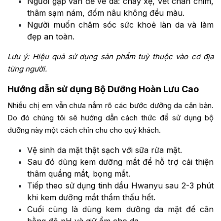
Người gặp vấn đề về da: chảy xệ, vết chân chim,
thâm sạm nám, đốm nâu không đều màu.
Người muốn chăm sóc sức khoẻ làn da và làm
đẹp an toàn.
Lưu ý: Hiệu quả sử dụng sản phẩm tuỳ thuộc vào cơ địa
từng người.
Hướng dẫn sử dụng Bộ Dưỡng Hoàn Lưu Cao
Nhiều chị em vẫn chưa nắm rõ các bước dưỡng da căn bản.
Do đó chúng tôi sẽ hướng dẫn cách thức để sử dụng bộ
dưỡng này một cách chỉn chu cho quý khách.
Vệ sinh da mặt thật sạch với sữa rửa mặt.
Sau đó dùng kem dưỡng mắt để hỗ trợ cải thiện
thâm quầng mắt, bọng mắt.
Tiếp theo sử dụng tinh dầu Hwanyu sau 2-3 phút
khi kem dưỡng mắt thẩm thấu hết.
Cuối cùng là dùng kem dưỡng da mặt để cân