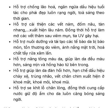
Hỗ trợ chống lão hoá, ngăn ngừa dấu hiệu tuổi
tác cho phái đẹp luôn rạng ngời, toả sáng theo
thời gian.
Hỗ trợ cải thiện các vết nám, đốm nâu, tàn
nhang,…xuất hiện lâu năm. Đồng thời hỗ trợ làm
mờ các vết thâm sau viêm mụn, tia UV gây hại.
Hỗ trợ nuôi dưỡng và tái tạo các tế bào da bị bào
mòn, tổn thương do viêm, ánh nắng mặt trời, hoá
chất tẩy rửa xâm lấn.
Hỗ trợ nâng tông màu da, giúp làn da đều màu
hơn, sáng mịn và hồng hào từ bên trong.
Hỗ trợ giúp làn da đàn hồi hơn, hạn chế dấu hiệu
chảy xệ, trùng nhão, vết chân chim xuất hiện ở
khoé mắt, khoé môi, khoé mũi.
Hỗ trợ se khít lỗ chân lông, đồng thời cung cấp
nước giữ độ ẩm cho da luôn căng bóng sáng
ngời.