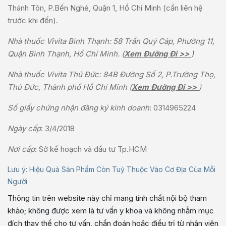
Thánh Tôn, P.Bến Nghé, Quận 1, Hồ Chí Minh (cần liên hệ
trước khi đến).
Nhà thuốc Vivita Bình Thạnh: 58 Trần Quý Cáp, Phường 11,
Quận Bình Thạnh, Hồ Chí Minh. (
Xem Đường Đi >>
)
Nhà thuốc Vivita Thủ Đức: 84B Đường Số 2, P.Trường Thọ,
Thủ Đức, Thành phố Hồ Chí Minh (
Xem Đường Đi >>
)
Số giấy chứng nhận đăng ký kinh doanh
: 0314965224
Ngày cấp
: 3/4/2018
Nơi cấp
: Sở kế hoạch và đầu tư Tp.HCM
Lưu ý: Hiệu Quả Sản Phẩm Còn Tuỳ Thuộc Vào Cơ Địa Của Mỗi
Người
Thông tin trên website này chỉ mang tính chất nội bộ tham
khảo; không được xem là tư vấn y khoa và không nhằm mục
đích thay thế cho tư vấn, chẩn đoán hoặc điều trị từ nhân viên