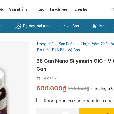
iệu
Sản phẩm
Tin tức
Tư vấn viên
Liên hệ
Da
Dạ dày, đại tràng
Gan
Mắt
Trang chủ
Sản Phẩm
Thực Phẩm Chức N
Trợ Điều Trị & Bảo Vệ Gan
Bổ Gan Nano Silymarin OIC - Vi
Gan
Đã bán 2
600.000
₫
660.000
₫
(Tiết kiệm
6
Không ghi tên sản phẩm trên nhãn