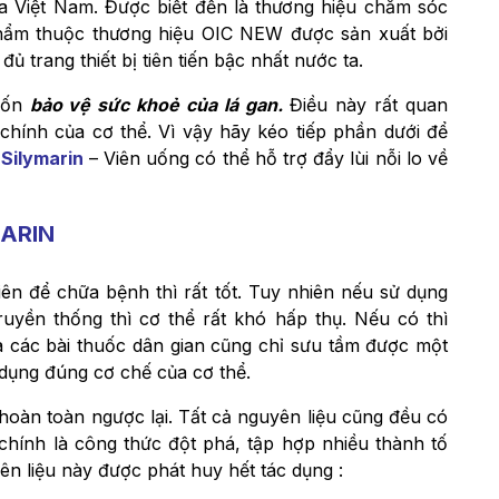
Việt Nam. Được biết đến là thương hiệu chăm sóc
 phẩm thuộc thương hiệu OIC NEW được sản xuất bởi
trang thiết bị tiên tiến bậc nhất nước ta.
uốn
bảo vệ sức khoẻ của lá gan.
Điều này rất quan
chính của cơ thể. Vì vậy hãy kéo tiếp phần dưới để
Silymarin
– Viên uống có thể hỗ trợ đẩy lùi nỗi lo về
ARIN
iên để chữa bệnh thì rất tốt. Tuy nhiên nếu sử dụng
uyền thống thì cơ thể rất khó hấp thụ. Nếu có thì
 các bài thuốc dân gian cũng chỉ sưu tầm được một
p dụng đúng cơ chế của cơ thể.
hoàn toàn ngược lại. Tất cả nguyên liệu cũng đều có
chính là công thức đột phá, tập hợp nhiều thành tố
n liệu này được phát huy hết tác dụng :