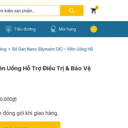
0
Tiểu đường
Mũi họng
ăng
Bổ Gan Nano Silymarin OIC – Viên Uống Hỗ
ên Uống Hỗ Trợ Điều Trị & Bảo Vệ
0.000
₫
)
 đóng gói khi giao hàng.