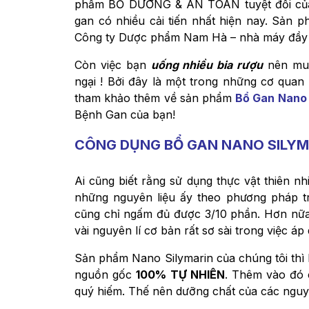
phẩm BỔ DƯỠNG & AN TOÀN tuyệt đối của 
gan có nhiều cải tiến nhất hiện nay. Sản
Công ty Dược phẩm Nam Hà – nhà máy đầy đủ 
Còn việc bạn
uống nhiều bia rượu
nên m
ngại ! Bởi đây là một trong những cơ quan 
tham khảo thêm về sản phẩm
Bổ Gan Nano 
Bệnh Gan của bạn!
CÔNG DỤNG BỔ GAN NANO SILYM
Ai cũng biết rằng sử dụng thực vật thiên nh
những nguyên liệu ấy theo phương pháp tr
cũng chỉ ngấm đủ được 3/10 phần. Hơn nữa
vài nguyên lí cơ bản rất sơ sài trong việc á
Sản phẩm Nano Silymarin của chúng tôi thì 
nguồn gốc
100% TỰ NHIÊN
. Thêm vào đó 
quý hiếm. Thế nên dưỡng chất của các nguyê