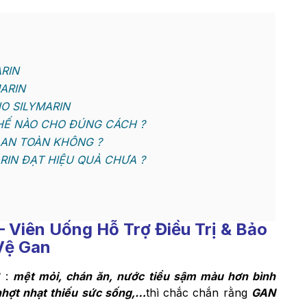
RIN
ARIN
O SILYMARIN
HẾ NÀO CHO ĐÚNG CÁCH ?
 AN TOÀN KHÔNG ?
RIN ĐẠT HIỆU QUẢ CHƯA ?
– Viên Uống Hỗ Trợ Điều Trị & Bảo
Vệ Gan
ư :
mệt mỏi, chán ăn, nước tiểu sậm màu hơn bình
hợt nhạt thiếu sức sống,…
thì chắc chắn rằng
GAN