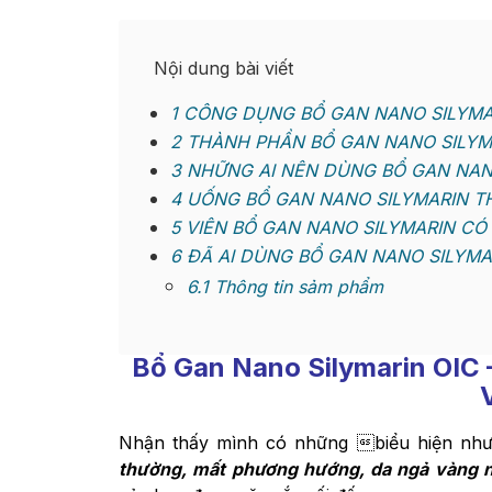
Nội dung bài viết
1
CÔNG DỤNG BỔ GAN NANO SILYMA
2
THÀNH PHẦN BỔ GAN NANO SILYM
3
NHỮNG AI NÊN DÙNG BỔ GAN NAN
4
UỐNG BỔ GAN NANO SILYMARIN T
5
VIÊN BỔ GAN NANO SILYMARIN CÓ
6
ĐÃ AI DÙNG BỔ GAN NANO SILYMA
6.1
Thông tin sảm phẩm
Bổ Gan Nano Silymarin OIC
Nhận thấy mình có những biểu hiện nh
thường, mất phương hướng, da ngả vàng n