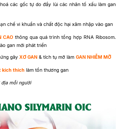
hoá các gốc tự do đẩy lùi các nhân tố xấu làm gan
ạn chế vi khuẩn và chất độc hại xâm nhập vào gan
N CAO
thông qua quá trình tổng hợp RNA Ribosom.
ào gan mới phát triển
hứng gây
XƠ GAN
& tích tụ mỡ làm
GAN NHIỄM MỠ
t kích thích
làm tổn thương gan
 địa mỗi người