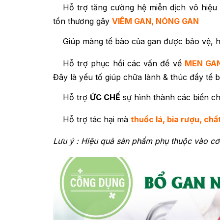
Hỗ trợ tăng cường hệ miễn dịch vô hiệu 
tổn thương gây
VIÊM GAN, NÓNG GAN
Giúp màng tế bào của gan được bảo vệ, h
Hỗ trợ phục hồi các vấn đề về
MEN GA
Đây là yếu tố giúp chữa lành & thúc đẩy tế b
Hỗ trợ
ỨC CHẾ
sự hình thành các biến c
Hỗ trợ tác hại mà
thuốc lá, bia rượu, chấ
Lưu ý : Hiệu quả sản phẩm phụ thuộc vào cơ