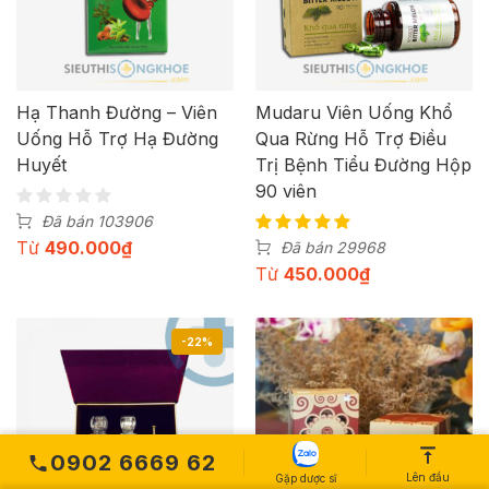
Hạ Thanh Đường – Viên
Mudaru Viên Uống Khổ
Uống Hỗ Trợ Hạ Đường
Qua Rừng Hỗ Trợ Điều
Huyết
Trị Bệnh Tiểu Đường Hộp
90 viên
Đã bán 103906
Từ
490.000
₫
Đã bán 29968
Từ
450.000
₫
-22%
0902 6669 62
Lên đầu
Gặp dược sĩ