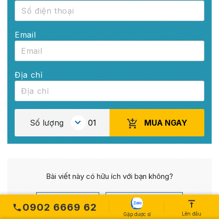
Email
Địa chỉ
MUA NGAY
Số lượng
Bài viết này có hữu ích với bạn không?
Có hữu ích
Không hữu ích
0902 6669 62
Lên đầu
Gặp dược sĩ