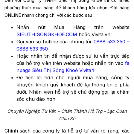
Đến với Công Ty TNHH Siêu Thị Sống Khoẻ thì có nhiều
phương thức mua hàng để khách hàng lựa chọn. Đặt hàng
ONLINE nhanh chóng chỉ với các bước sau :
Nhấn nút Mua Hàng trên website
SIEUTHISONGKHOE.COM
hoặc Vivita.vn
Gọi vào số hotline của chúng tôi:
0888 533 350
–
0888 533 350
Hoặc nhắn tin để nhận được sự tư vấn trực tiếp
của hỗ trợ viên trên website hoặc nhắn tin vào
fa
npage Siêu Thị Sống Khoẻ Vivita
⇑
Để tiện lợi hơn cho người mua hàng, công ty
khuyến khích quý khách để lại thông tin ở phía
dưới. Nhân viên hỗ trợ sẽ chủ động gọi lại chăm
sóc chu đáo hơn.
Chuyên Nghiệp Tư Vấn – Chân Thành Hỗ Trợ – Lạc Quan
Chia Sẻ
Chính sách của công ty là hỗ trợ tư vấn rõ ràng, xác