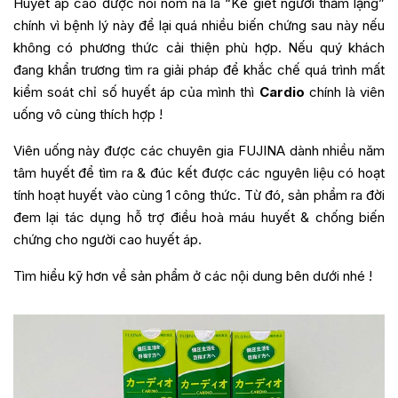
Huyết áp cao được nói nôm na là “Kẻ giết người thầm lặng”
chính vì bệnh lý này để lại quá nhiều biến chứng sau này nếu
không có phương thức cải thiện phù hợp. Nếu quý khách
đang khẩn trương tìm ra giải pháp để khắc chế quá trình mất
kiểm soát chỉ số huyết áp của mình thì
Cardio
chính là viên
uống vô cùng thích hợp !
Viên uống này được các chuyên gia FUJINA dành nhiều năm
tâm huyết để tìm ra & đúc kết được các nguyên liệu có hoạt
tính hoạt huyết vào cùng 1 công thức. Từ đó, sản phẩm ra đời
đem lại tác dụng hỗ trợ điều hoà máu huyết & chống biến
chứng cho người cao huyết áp.
Tìm hiểu kỹ hơn về sản phẩm ở các nội dung bên dưới nhé !