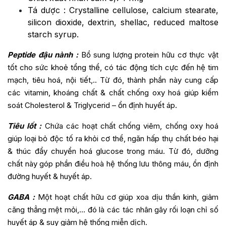
Tá dược : Crystalline cellulose, calcium stearate,
silicon dioxide, dextrin, shellac, reduced maltose
starch syrup.
Peptide đậu nành :
Bổ sung lượng protein hữu cơ thực vật
tốt cho sức khoẻ tổng thể, có tác động tích cực đến hệ tim
mạch, tiêu hoá, nội tiết,.. Từ đó, thành phần này cung cấp
các vitamin, khoáng chất & chất chống oxy hoá giúp kiểm
soát Cholesterol & Triglycerid – ổn định huyết áp.
Tiêu lốt :
Chứa các hoạt chất chống viêm, chống oxy hoá
giúp loại bỏ độc tố ra khỏi cơ thể, ngăn hấp thụ chất béo hại
& thúc đẩy chuyển hoá glucose trong máu. Từ đó, dưỡng
chất này góp phần điều hoà hệ thống lưu thông máu, ổn định
đường huyết & huyết áp.
GABA :
Một hoạt chất hữu cơ giúp xoa dịu thần kinh, giảm
căng thẳng mệt mỏi,… đó là các tác nhân gây rối loạn chỉ số
huyết áp & suy giảm hệ thống miễn dịch.