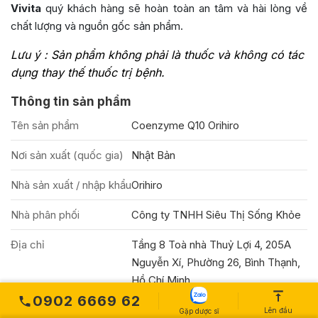
Vivita
quý khách hàng sẽ hoàn toàn an tâm và hài lòng về
chất lượng và nguồn gốc sản phẩm.
Lưu ý : Sản phẩm không phải là thuốc và không có tác
dụng thay thế thuốc trị bệnh.
Thông tin sản phẩm
Tên sản phẩm
Coenzyme Q10 Orihiro
Nơi sản xuất (quốc gia)
Nhật Bản
Nhà sản xuất / nhập khẩu
Orihiro
Nhà phân phối
Công ty TNHH Siêu Thị Sống Khỏe
Địa chỉ
Tầng 8 Toà nhà Thuỷ Lợi 4, 205A
Nguyễn Xí, Phường 26, Bình Thạnh,
Hồ Chí Minh
0902 6669 62
Quy cách đóng gói
Hộp 90 viên
Lên đầu
Gặp dược sĩ