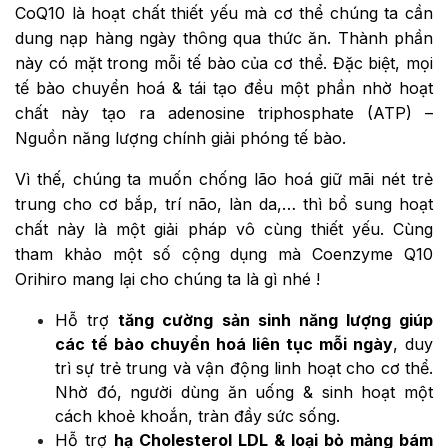
CoQ10 là hoạt chất thiết yếu mà cơ thể chúng ta cần
dung nạp hàng ngày thông qua thức ăn. Thành phần
này có mặt trong mỗi tế bào của cơ thể. Đặc biệt, mọi
tế bào chuyển hoá & tái tạo đều một phần nhờ hoạt
chất này tạo ra adenosine triphosphate (ATP) –
Nguồn năng lượng chính giải phóng tế bào.
Vì thế, chúng ta muốn chống lão hoá giữ mãi nét trẻ
trung cho cơ bắp, trí não, làn da,… thì bổ sung hoạt
chất này là một giải pháp vô cùng thiết yếu. Cùng
tham khảo một số cộng dụng mà Coenzyme Q10
Orihiro mang lại cho chúng ta là gì nhé !
Hỗ trợ
tăng cường sản sinh năng lượng giúp
các tế bào chuyển hoá liên tục mỗi ngày
, duy
trì sự trẻ trung và vận động linh hoạt cho cơ thể.
Nhờ đó, người dùng ăn uống & sinh hoạt một
cách khoẻ khoắn, tràn đầy sức sống.
Hỗ trợ
hạ Cholesterol LDL & loại bỏ mảng bám