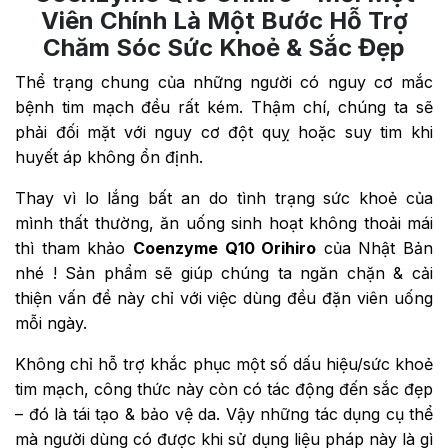
Viên Chính Là Một Bước Hỗ Trợ
Chăm Sóc Sức Khoẻ & Sắc Đẹp
Thể trạng chung của những người có nguy cơ mắc
bệnh tim mạch đều rất kém. Thậm chí, chúng ta sẽ
phải đối mặt với nguy cơ đột quỵ hoặc suy tim khi
huyết áp không ổn định.
Thay vì lo lắng bất an do tình trạng sức khoẻ của
mình thất thường, ăn uống sinh hoạt không thoải mái
thì tham khảo
Coenzyme Q10 Orihiro
của Nhật Bản
nhé ! Sản phẩm sẽ giúp chúng ta ngăn chặn & cải
thiện vấn đề này chỉ với việc dùng đều đặn viên uống
mỗi ngày.
Không chỉ hỗ trợ khắc phục một số dấu hiệu/sức khoẻ
tim mạch, công thức này còn có tác động đến sắc đẹp
– đó là tái tạo & bảo vệ da. Vậy những tác dụng cụ thể
mà người dùng có được khi sử dụng liệu pháp này là gì