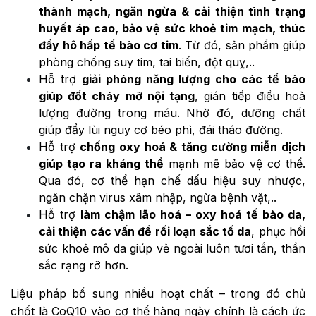
thành mạch, ngăn ngừa & cải thiện tình trạng
huyết áp cao, bảo vệ sức khoẻ tim mạch, thúc
đẩy hô hấp tế bào cơ tim
. Từ đó, sản phẩm giúp
phòng chống suy tim, tai biến, đột quỵ,..
Hỗ trợ
giải phóng năng lượng cho các tế bào
giúp đốt cháy mỡ nội tạng
, gián tiếp điều hoà
lượng đường trong máu. Nhờ đó, dưỡng chất
giúp đẩy lùi nguy cơ béo phì, đái tháo đường.
Hỗ trợ
chống oxy hoá & tăng cường miễn dịch
giúp tạo ra kháng thể
mạnh mẽ bảo vệ cơ thể.
Qua đó, cơ thể hạn chế dấu hiệu suy nhược,
ngăn chặn virus xâm nhập, ngừa bệnh vặt,..
Hỗ trợ
làm chậm lão hoá – oxy hoá tế bào da,
cải thiện các vấn đề rối loạn sắc tố da
, phục hồi
sức khoẻ mô da giúp vẻ ngoài luôn tươi tắn, thần
sắc rạng rỡ hơn.
Liệu pháp bổ sung nhiều hoạt chất – trong đó chủ
chốt là CoQ10 vào cơ thể hàng ngày chính là cách ức