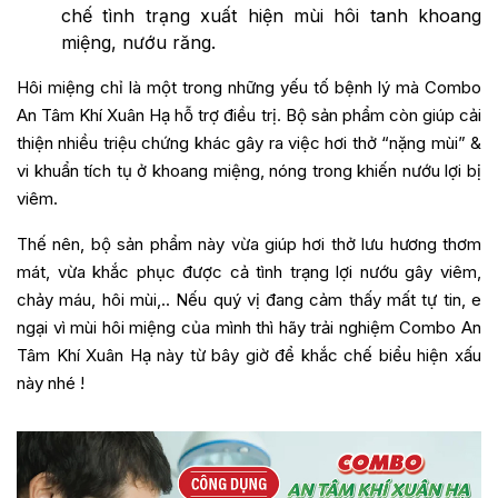
chế tình trạng xuất hiện mùi hôi tanh khoang
miệng, nướu răng.
Hôi miệng chỉ là một trong những yếu tố bệnh lý mà Combo
An Tâm Khí Xuân Hạ hỗ trợ điều trị. Bộ sản phẩm còn giúp cải
thiện nhiều triệu chứng khác gây ra việc hơi thở “nặng mùi” &
vi khuẩn tích tụ ở khoang miệng, nóng trong khiến nướu lợi bị
viêm.
Thế nên, bộ sản phẩm này vừa giúp hơi thở lưu hương thơm
mát, vừa khắc phục được cả tình trạng lợi nướu gây viêm,
chảy máu, hôi mùi,.. Nếu quý vị đang cảm thấy mất tự tin, e
ngại vì mùi hôi miệng của mình thì hãy trải nghiệm Combo An
Tâm Khí Xuân Hạ này từ bây giờ để khắc chế biểu hiện xấu
này nhé !