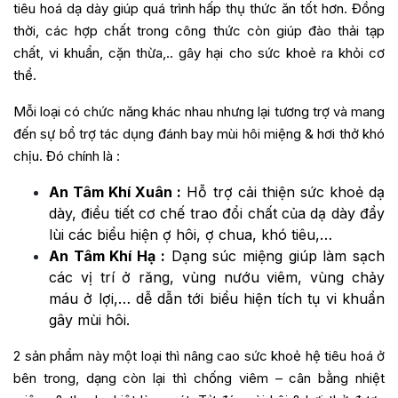
tiêu hoá dạ dày giúp quá trình hấp thụ thức ăn tốt hơn. Đồng
thời, các hợp chất trong công thức còn giúp đào thải tạp
chất, vi khuẩn, cặn thừa,.. gây hại cho sức khoẻ ra khỏi cơ
thể.
Mỗi loại có chức năng khác nhau nhưng lại tương trợ và mang
đến sự bổ trợ tác dụng đánh bay mùi hôi miệng & hơi thở khó
chịu. Đó chính là :
An Tâm Khí Xuân :
Hỗ trợ cải thiện sức khoẻ dạ
dày, điều tiết cơ chế trao đổi chất của dạ dày đẩy
lùi các biểu hiện ợ hôi, ợ chua, khó tiêu,…
An Tâm Khí Hạ :
Dạng súc miệng giúp làm sạch
các vị trí ở răng, vùng nướu viêm, vùng chảy
máu ở lợi,… dễ dẫn tới biểu hiện tích tụ vi khuẩn
gây mùi hôi.
2 sản phẩm này một loại thì nâng cao sức khoẻ hệ tiêu hoá ở
bên trong, dạng còn lại thì chống viêm – cân bằng nhiệt