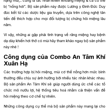
nặng mùi,.. cũng là tác nhân khiến khoang miệng & cả cơ thể
bị “nồng hơi”. Bộ sản phẩm này được Lương y Đinh Đức Duy
đúc kết từ các dược liệu gia truyền, dựa trên công nghệ tân
tiến để thích hợp cho mọi đối tượng bị chứng hôi miệng lâu
năm.
Vì vậy, những ai gặp phải tình trạng về răng miệng hay bệnh
dạ dày khiến hơi thở có mùi hãy tham khảo ngay bộ sản phẩm
này nhé !
Công dụng của Combo An Tâm Khí
Xuân Hạ
Các trường hợp bị hôi miệng, mùi cơ thể nồng hơn mức bình
thường đều chịu sự ảnh hưởng bởi nhiều tác nhân khác nhau.
Bộ sản phẩm An Tâm Khí sẽ giúp người dùng ức chế các tổ
chức mô nướu lợi, hệ thống tiêu hoá nhằm cải thiện vấn đề
hôi miệng theo cơ chế tự nhiên.
Những công dụng cụ thể mà bộ sản phẩm này mang lại cho