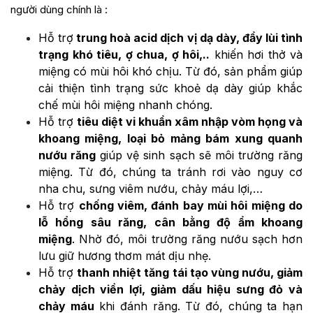
người dùng chính là :
Hỗ trợ
trung hoà acid dịch vị dạ dày, đẩy lùi tình
trạng khó tiêu, ợ chua, ợ hôi,..
khiến hơi thở và
miệng có mùi hôi khó chịu. Từ đó, sản phẩm giúp
cải thiện tình trạng sức khoẻ dạ dày giúp khắc
chế mùi hôi miệng nhanh chóng.
Hỗ trợ
tiêu diệt vi khuẩn xâm nhập vòm họng và
khoang miệng, loại bỏ mảng bám xung quanh
nướu răng
giúp vệ sinh sạch sẽ môi trường răng
miệng. Từ đó, chúng ta tránh rơi vào nguy cơ
nha chu, sưng viêm nướu, chảy máu lợi,…
Hỗ trợ
chống viêm, đánh bay mùi hôi miệng do
lỗ hổng sâu răng, cân bằng độ ẩm khoang
miệng
. Nhờ đó, môi trường răng nướu sạch hơn
lưu giữ hương thơm mát dịu nhẹ.
Hỗ trợ
thanh nhiệt tăng tái tạo vùng nướu, giảm
chảy dịch viền lợi, giảm dấu hiệu sưng đỏ và
chảy máu
khi đánh răng. Từ đó, chúng ta hạn