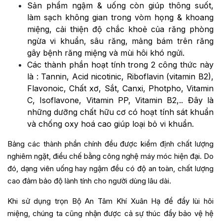
Sản phẩm ngậm & uống còn giúp thông suốt,
làm sạch không gian trong vòm họng & khoang
miệng, cải thiện độ chắc khoẻ của răng phòng
ngừa vi khuẩn, sâu răng, mảng bám trên răng
gây bệnh răng miệng và mùi hôi khó ngửi.
Các thành phần hoạt tính trong 2 công thức này
là : Tannin, Acid nicotinic, Riboflavin (vitamin B2),
Flavonoic, Chất xơ, Sắt, Canxi, Photpho, Vitamin
C, Isoflavone, Vitamin PP, Vitamin B2,.. Đây là
những dưỡng chất hữu cơ có hoạt tính sát khuẩn
và chống oxy hoá cao giúp loại bỏ vi khuẩn.
Bảng các thành phần chính đều được kiểm định chất lượng
nghiêm ngặt, điều chế bằng công nghệ máy móc hiện đại. Do
đó, dạng viên uống hay ngậm đều có độ an toàn, chất lượng
cao đảm bảo độ lành tính cho người dùng lâu dài.
Khi sử dụng trọn Bộ An Tâm Khí Xuân Hạ để đẩy lùi hôi
miệng, chúng ta cũng nhận được cả sự thúc đẩy bảo vệ hệ