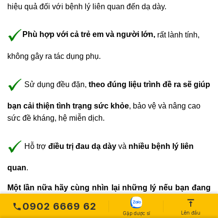
hiệu quả đối với bệnh lý liên quan đến dạ dày.
Phù hợp với cả trẻ em và người lớn,
rất lành tính,
không gây ra tác dụng phụ.
Sử dụng đều đặn,
theo đúng liệu trình đề ra sẽ giúp
bạn cải thiện tình trạng sức khỏe
, bảo vệ và nâng cao
sức đề kháng, hệ miễn dịch.
Hỗ trợ
điều trị đau dạ dày
và
nhiều bệnh lý liên
quan
.
Một lần nữa hãy cùng nhìn lại những lý nếu bạn đang
bị các vấn đề về dạ dày hãy sử dụng Dạ Dày Mộc Hoa
0902 6669 62
Lên đầu
Gặp dược sĩ