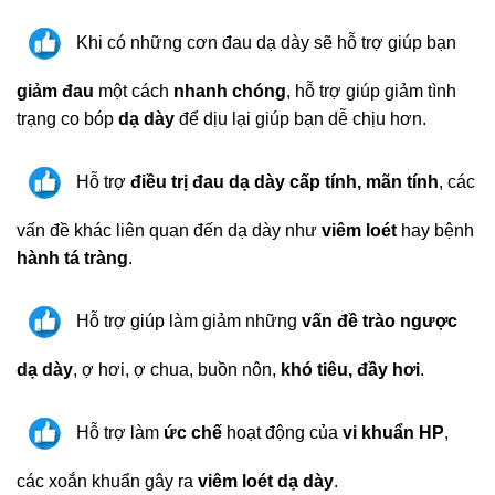
Khi có những cơn đau dạ dày sẽ h
ỗ trợ
giúp bạn
giảm đau
một cách
nhanh chóng
, h
ỗ trợ
giúp giảm tình
trạng co bóp
dạ dày
để dịu lại giúp bạn dễ chịu hơn.
Hỗ trợ
điều trị đau dạ dày
cấp tính, mãn tính
, các
vấn đề khác liên quan đến dạ dày như
viêm loét
hay bệnh
hành tá tràng
.
Hỗ trợ g
iúp làm giảm những
vấn đề trào ngược
dạ dày
, ợ hơi, ợ chua, buồn nôn,
khó tiêu, đầy hơi
.
Hỗ trợ l
àm
ức chế
hoạt động của
vi khuẩn HP
,
các xoắn khuẩn gây ra
viêm loét dạ dày
.