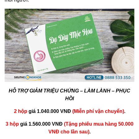
HỖ TRỢ GIẢM TRIỆU CHỨNG – LÀM LÀNH – PHỤC
HỒI
2 hộp
giá 1.040.000 VNĐ
(Miễn phí vận chuyển)
.
3 hộp
giá 1.560.000 VNĐ
(Tặng phiếu mua hàng 50.000
VNĐ cho lần sau)
.