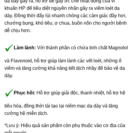
dạ dày gây ra, hỗ trợ để gây ức chế hoạt động của vi
khuẩn HP để tiêu diệt nguyên nhân gây ra viêm loét dạ
dày. Đồng thời đẩy lùi nhanh chóng các cảm giác đầy hơi,
chướng bụng, khó tiêu, ợ chua, buồn nôn cho người bệnh
dễ chịu hơn.
Làm lành:
Với thành phần có chứa tinh chất Magnolol
và Flavonoid, hỗ trợ giúp làm lành các vết loét, những ổ
viêm và tăng cường khả năng tiết dịch nhầy để bảo vệ dạ
dày.
Phục hồi:
Hỗ trợ giúp giải độc, thanh nhiệt, hỗ trợ hệ
tiêu hóa, đồng thời tái tạo lại niêm mạc dạ dày và tăng
cường hệ miễn dịch.
*Lưu ý: Hiệu quả sản phẩm còn phụ thuộc vào cơ địa của
mỗi người.