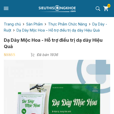
0
Trang chủ
Sản Phẩm
Thực Phẩm Chức Năng
Dạ Dày -
Ruột
Dạ Dày Mộc Hoa – Hỗ trợ điều trị dạ dày Hiệu Quả
Dạ Dày Mộc Hoa - Hỗ trợ điều trị dạ dày Hiệu
Quả
Đã bán 1936
5.00
6
trên 5
dựa trên
đánh giá