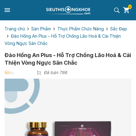
0
Trang chủ
Sản Phẩm
Thực Phẩm Chức Năng
Sắc Đẹp
Đào Hồng An Plus – Hỗ Trợ Chống Lão Hoá & Cải Thiện
Vòng Ngực Săn Chắc
Đào Hồng An Plus - Hỗ Trợ Chống Lão Hoá & Cải
Thiện Vòng Ngực Săn Chắc
Đã bán 798
1.00
1
trên
5
dựa
trên
đánh
giá