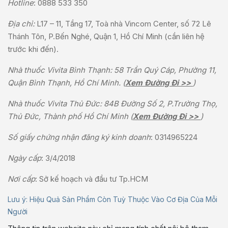
Hotline
:
0888 533 350
Địa chỉ:
L17 – 11, Tầng 17, Toà nhà Vincom Center, số 72 Lê
Thánh Tôn, P.Bến Nghé, Quận 1, Hồ Chí Minh (cần liên hệ
trước khi đến).
Nhà thuốc Vivita Bình Thạnh: 58 Trần Quý Cáp, Phường 11,
Quận Bình Thạnh, Hồ Chí Minh. (
Xem Đường Đi >>
)
Nhà thuốc Vivita Thủ Đức: 84B Đường Số 2, P.Trường Thọ,
Thủ Đức, Thành phố Hồ Chí Minh (
Xem Đường Đi >>
)
Số giấy chứng nhận đăng ký kinh doanh
: 0314965224
Ngày cấp
: 3/4/2018
Nơi cấp
: Sở kế hoạch và đầu tư Tp.HCM
Lưu ý: Hiệu Quả Sản Phẩm Còn Tuỳ Thuộc Vào Cơ Địa Của Mỗi
Người