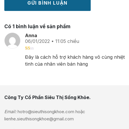
Có 1 bình luận về sản phẩm
Anna
06/01/2022 • 11:05 chiều
Được
Đây là cách hỗ trợ khách hàng vô cùng nhiệt
xếp
tình của nhân viên bán hàng
hạng
1
5
sao
Công Ty Cổ Phần Siêu Thị Sống Khỏe.
Email:
hotro@sieuthisongkhoe.com
hoặc
lienhe.sieuthisongkhoe@gmail.com