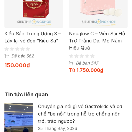
Kiều Sắc Trung Ương 3 –
Neuglow C – Viên Sủi Hỗ
Lấy lại vẻ đẹp “Kiêu Sa”
Trợ Trắng Da, Mờ Nám
Hiệu Quả
Đã bán 562
Đã bán 547
150.000
₫
Từ
1.750.000
₫
Tin tức liên quan
Chuyên gia nói gì về Gastrokids và cơ
chế “bè nổi” trong hỗ trợ chống nôn
trớ, trào ngược?
25 Tháng Bảy, 2026