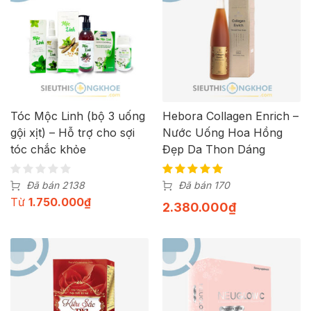
Tóc Mộc Linh (bộ 3 uống
Hebora Collagen Enrich –
gội xịt) – Hỗ trợ cho sợi
Nước Uống Hoa Hồng
tóc chắc khỏe
Đẹp Da Thon Dáng
Đã bán 2138
Đã bán 170
Từ
1.750.000
₫
2.380.000
₫