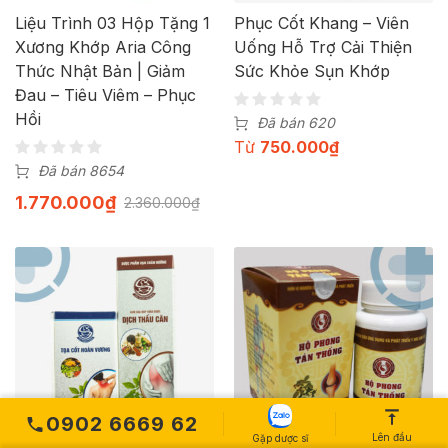
Liệu Trình 03 Hộp Tặng 1
Phục Cốt Khang – Viên
Xương Khớp Aria Công
Uống Hỗ Trợ Cải Thiện
Thức Nhật Bản | Giảm
Sức Khỏe Sụn Khớp
Đau – Tiêu Viêm – Phục
Hồi
Đã bán 620
Từ
750.000
₫
Đã bán 8654
1.770.000
₫
2.360.000
₫
0902 6669 62
Lên đầu
Gặp dược sĩ