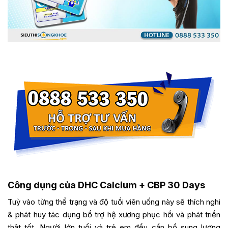
Công dụng của DHC Calcium + CBP 30 Days
Tuỳ vào từng thể trạng và độ tuổi viên uống này sẽ thích nghi
& phát huy tác dụng bổ trợ hệ xương phục hồi và phát triển
thật tốt. Người lớn tuổi và trẻ em đều cần bổ sung lượng