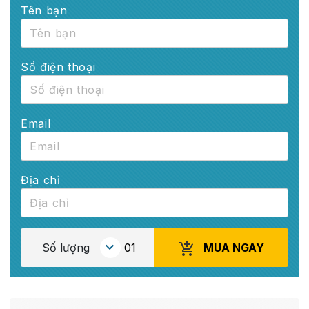
Tên bạn
Số điện thoại
Email
Địa chỉ
MUA NGAY
Số lượng