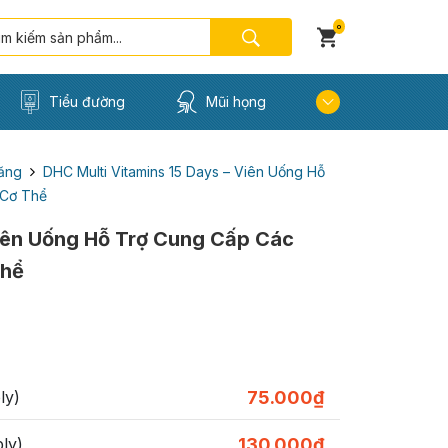
0
Tiểu đường
Mũi họng
ăng
DHC Multi Vitamins 15 Days – Viên Uống Hỗ
 Cơ Thể
Viên Uống Hỗ Trợ Cung Cấp Các
Thể
ly)
75.000
₫
ly)
130.000
₫