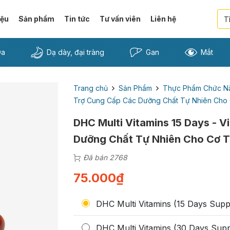
iệu
Sản phẩm
Tin tức
Tư vấn viên
Liên hệ
Da
Dạ dày, đại tràng
Gan
Mắt
Trang chủ
Sản Phẩm
Thực Phẩm Chức N
Trợ Cung Cấp Các Dưỡng Chất Tự Nhiên Cho
DHC Multi Vitamins 15 Days - 
Dưỡng Chất Tự Nhiên Cho Cơ 
Đã bán 2768
75.000
₫
DHC Multi Vitamins (15 Days Supp
DHC Multi Vitamins (30 Days Supp