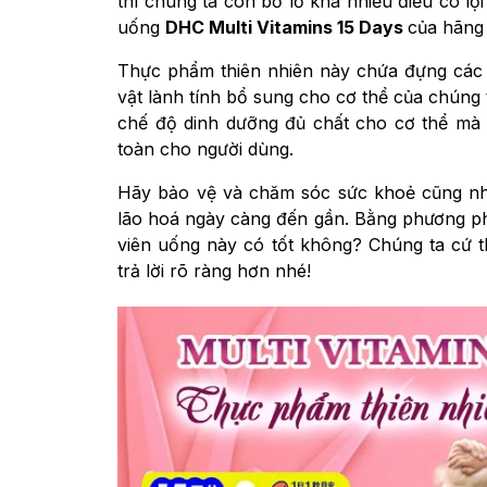
thì chúng ta còn bỏ lỡ khá nhiều điều có lợ
uống
DHC Multi Vitamins 15 Days
của hãng
Thực phẩm thiên nhiên này chứa đựng các d
vật lành tính bổ sung cho cơ thể của chúng
chế độ dinh dưỡng đủ chất cho cơ thể mà
toàn cho người dùng.
Hãy bảo vệ và chăm sóc sức khoẻ cũng như
lão hoá ngày càng đến gần. Bằng phương p
viên uống này có tốt không? Chúng ta cứ 
trả lời rõ ràng hơn nhé!