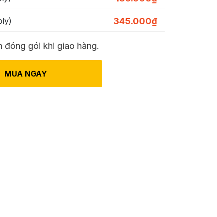
ly)
345.000
₫
 đóng gói khi giao hàng.
MUA NGAY