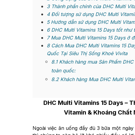
3
Thành phần chính của DHC Multi Vit
4
Đối tượng sử dụng DHC Multi Vitami
5
Hướng dẫn sử dụng DHC Multi Vitam
6
DHC Multi Vitamins 15 Days tốt như 
7
Mua DHC Multi Vitamins 15 Days ở đâ
8
Cách Mua DHC Multi Vitamins 15 Da
Quốc Tại Siêu Thị Sống Khoẻ Vivita
8.1
Khách hàng mua Sản Phẩm DHC Mul
toàn quốc:
8.2
Khách hàng Mua DHC Multi Vitam
DHC Multi Vitamins 15 Days
– T
Vitamin & Khoáng Chất
Ngoài việc ăn uống đầy đủ 3 bữa một ngày