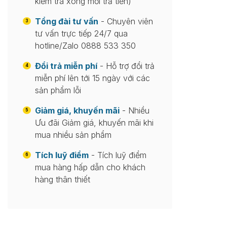
kiểm tra xong mới trả tiền)
Tổng đài tư vấn
- Chuyên viên
3
tư vấn trực tiếp 24/7 qua
hotline/Zalo 0888 533 350
Đổi trả miễn phí
- Hỗ trợ đổi trả
4
miễn phí lên tới 15 ngày với các
sản phẩm lỗi
Giảm giá, khuyến mãi
- Nhiều
5
Ưu đãi Giảm giá, khuyến mãi khi
mua nhiều sản phẩm
Tích luỹ điểm
- Tích luỹ điểm
6
mua hàng hấp dẫn cho khách
hàng thân thiết