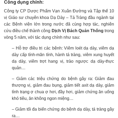
Công dụng chính:
Công ty CP Dược Phẩm Vạn Xuân Đường và Tập thể 10
vị Giáo sư chuyên khoa Dạ Dày – Tá Tràng đầu ngành tại
các Bệnh viện lớn trong nước đã cùng hợp tác, nghiên
cứu điều chế thành công
Dịch Vị Bách Quản Thống
trong
vòng 5 năm, với tác dụng chính như sau:
– Hỗ trợ điều trị các bệnh: Viêm loét dạ dày, viêm dạ
dày cấp tính-mãn tính, hành tá tràng, viêm xung huyết
dạ dày, viêm trợt hang vị, trào ngược dạ dày-thực
quản…
– Giảm các triệu chứng do bệnh gây ra: Giảm đau
thượng vị, giảm đau bụng, giảm tiết axit dạ dày, giảm
tình trạng ợ chua ợ hơi, đầy hơi, giảm chứng ăn uống
khó tiêu, ăn không ngon miệng…
– Giảm tối đa biến chứng do bệnh dạ dày, tá tràng gây
ra…