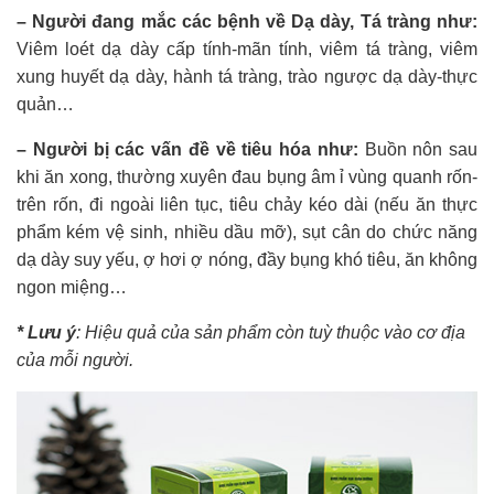
– Người đang mắc các bệnh về Dạ dày, Tá tràng như:
Viêm loét dạ dày cấp tính-mãn tính, viêm tá tràng, viêm
xung huyết dạ dày, hành tá tràng, trào ngược dạ dày-thực
quản…
– Người bị các vấn đề về tiêu hóa như:
Buồn nôn sau
khi ăn xong, thường xuyên đau bụng âm ỉ vùng quanh rốn-
trên rốn, đi ngoài liên tục, tiêu chảy kéo dài (nếu ăn thực
phẩm kém vệ sinh, nhiều dầu mỡ), sụt cân do chức năng
dạ dày suy yếu, ợ hơi ợ nóng, đầy bụng khó tiêu, ăn không
ngon miệng…
* Lưu ý
: Hiệu quả của sản phẩm còn tuỳ thuộc vào cơ địa
của mỗi người.