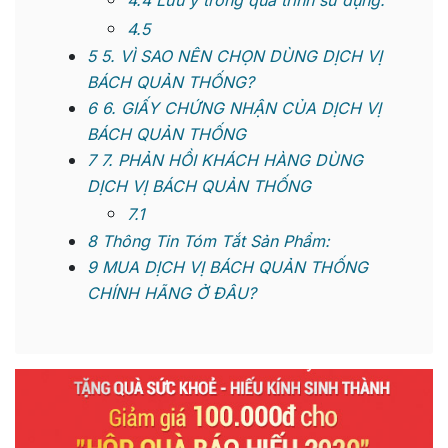
4.4
Lưu ý trong quá trình sử dụng:
4.5
5
5. VÌ SAO NÊN CHỌN DÙNG DỊCH VỊ
BÁCH QUẢN THỐNG?
6
6. GIẤY CHỨNG NHẬN CỦA DỊCH VỊ
BÁCH QUẢN THỐNG
7
7. PHẢN HỒI KHÁCH HÀNG DÙNG
DỊCH VỊ BÁCH QUẢN THỐNG
7.1
8
Thông Tin Tóm Tắt Sản Phẩm:
9
MUA DỊCH VỊ BÁCH QUẢN THỐNG
CHÍNH HÃNG Ở ĐÂU?