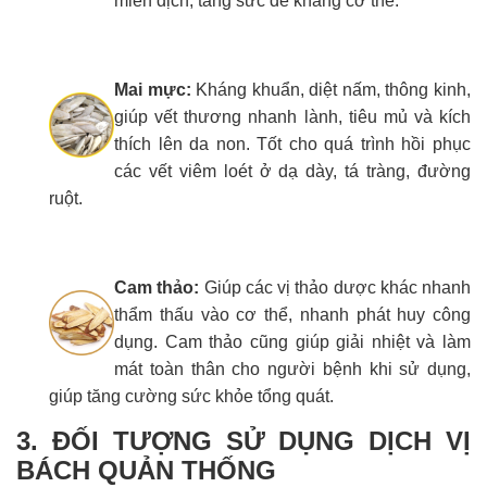
miễn dịch, tăng sức đề kháng cơ thể.
Mai mực:
Kháng khuẩn, diệt nấm, thông kinh,
giúp vết thương nhanh lành, tiêu mủ và kích
thích lên da non. Tốt cho quá trình hồi phục
các vết viêm loét ở dạ dày, tá tràng, đường
ruột.
Cam thảo:
Giúp các vị thảo dược khác nhanh
thẩm thấu vào cơ thể, nhanh phát huy công
dụng. Cam thảo cũng giúp giải nhiệt và làm
mát toàn thân cho người bệnh khi sử dụng,
giúp tăng cường sức khỏe tổng quát.
3. ĐỐI TƯỢNG SỬ DỤNG DỊCH VỊ
BÁCH QUẢN THỐNG