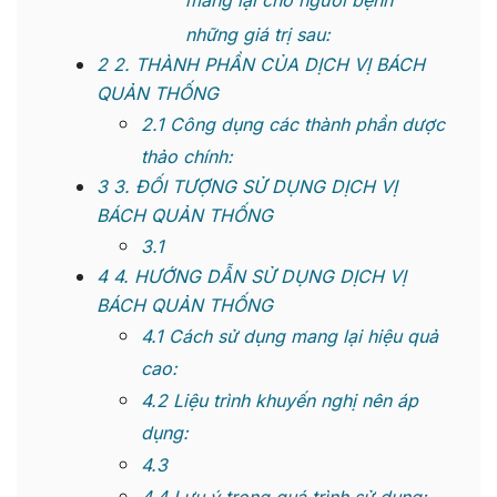
mang lại cho người bệnh
những giá trị sau:
2
2. THÀNH PHẦN CỦA DỊCH VỊ BÁCH
QUẢN THỐNG
2.1
Công dụng các thành phần dược
thảo chính:
3
3. ĐỐI TƯỢNG SỬ DỤNG DỊCH VỊ
BÁCH QUẢN THỐNG
3.1
4
4. HƯỚNG DẪN SỬ DỤNG DỊCH VỊ
BÁCH QUẢN THỐNG
4.1
Cách sử dụng mang lại hiệu quả
cao:
4.2
Liệu trình khuyến nghị nên áp
dụng:
4.3