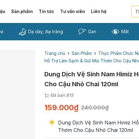
iệu
Sản phẩm
Tin tức
Tư vấn viên
Liên hệ
Da
Dạ dày, đại tràng
Gan
Mắt
Trang chủ
Sản Phẩm
Thực Phẩm Chức N
Hỗ Trợ Làm Sạch & Giữ Mùi Thơm Cho Cậu Nhỏ
Dung Dịch Vệ Sinh Nam Himiz H
Cho Cậu Nhỏ Chai 120ml
Đã bán 815
159.000
₫
240.000
₫
Dung Dịch Vệ Sinh Nam Himiz Hỗ
Thơm Cho Cậu Nhỏ Chai 120ml