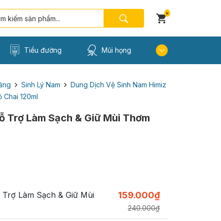
0
Tiểu đường
Mũi họng
ăng
Sinh Lý Nam
Dung Dịch Vệ Sinh Nam Himiz
 Chai 120ml
ỗ Trợ Làm Sạch & Giữ Mùi Thơm
 Trợ Làm Sạch & Giữ Mùi
159.000
₫
240.000
₫