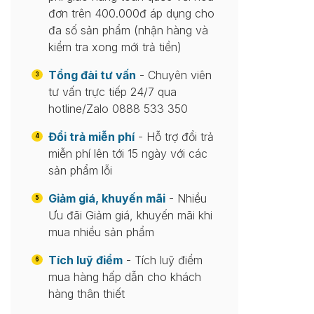
đơn trên 400.000đ áp dụng cho
đa số sản phẩm (nhận hàng và
kiểm tra xong mới trả tiền)
Tổng đài tư vấn
- Chuyên viên
3
tư vấn trực tiếp 24/7 qua
hotline/Zalo 0888 533 350
Đổi trả miễn phí
- Hỗ trợ đổi trả
4
miễn phí lên tới 15 ngày với các
sản phẩm lỗi
Giảm giá, khuyến mãi
- Nhiều
5
Ưu đãi Giảm giá, khuyến mãi khi
mua nhiều sản phẩm
Tích luỹ điểm
- Tích luỹ điểm
6
mua hàng hấp dẫn cho khách
hàng thân thiết