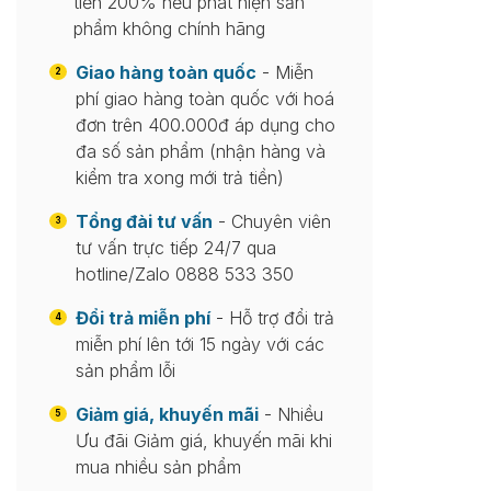
tiền 200% nếu phát hiện sản
phẩm không chính hãng
Giao hàng toàn quốc
- Miễn
2
phí giao hàng toàn quốc với hoá
đơn trên 400.000đ áp dụng cho
đa số sản phẩm (nhận hàng và
kiểm tra xong mới trả tiền)
Tổng đài tư vấn
- Chuyên viên
3
tư vấn trực tiếp 24/7 qua
hotline/Zalo 0888 533 350
Đổi trả miễn phí
- Hỗ trợ đổi trả
4
miễn phí lên tới 15 ngày với các
sản phẩm lỗi
Giảm giá, khuyến mãi
- Nhiều
5
Ưu đãi Giảm giá, khuyến mãi khi
mua nhiều sản phẩm