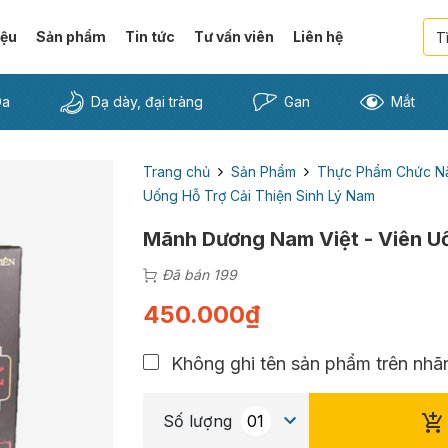
iệu
Sản phẩm
Tin tức
Tư vấn viên
Liên hệ
Da
Dạ dày, đại tràng
Gan
Mắt
Trang chủ
Sản Phẩm
Thực Phẩm Chức N
Uống Hỗ Trợ Cải Thiện Sinh Lý Nam
Mãnh Dương Nam Việt - Viên Uố
Đã bán 199
450.000
₫
Không ghi tên sản phẩm trên nhãn
Số lượng