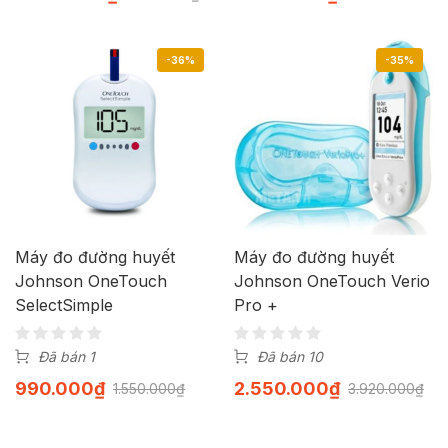
-36%
-35%
Máy đo đường huyết
Máy đo đường huyết
Johnson OneTouch
Johnson OneTouch Verio
SelectSimple
Pro +
Đã bán 1
Đã bán 10
990.000
₫
2.550.000
₫
1.550.000
₫
3.920.000
₫