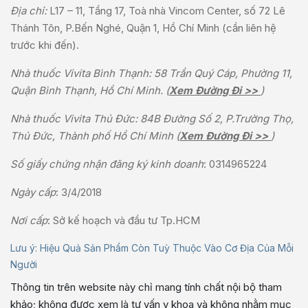
Địa chỉ:
L17 – 11, Tầng 17, Toà nhà Vincom Center, số 72 Lê
Thánh Tôn, P.Bến Nghé, Quận 1, Hồ Chí Minh (cần liên hệ
trước khi đến).
Nhà thuốc Vivita Bình Thạnh: 58 Trần Quý Cáp, Phường 11,
Quận Bình Thạnh, Hồ Chí Minh. (
Xem Đường Đi >>
)
Nhà thuốc Vivita Thủ Đức: 84B Đường Số 2, P.Trường Thọ,
Thủ Đức, Thành phố Hồ Chí Minh (
Xem Đường Đi >>
)
Số giấy chứng nhận đăng ký kinh doanh
: 0314965224
Ngày cấp
: 3/4/2018
Nơi cấp
: Sở kế hoạch và đầu tư Tp.HCM
Lưu ý: Hiệu Quả Sản Phẩm Còn Tuỳ Thuộc Vào Cơ Địa Của Mỗi
Người
Thông tin trên website này chỉ mang tính chất nội bộ tham
khảo; không được xem là tư vấn y khoa và không nhằm mục