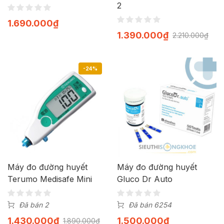
2
1.690.000
₫
1.390.000
₫
2.210.000
₫
-24%
Máy đo đường huyết
Máy đo đường huyết
Terumo Medisafe Mini
Gluco Dr Auto
Đã bán 2
Đã bán 6254
1.430.000
₫
1.500.000
₫
1.890.000
₫