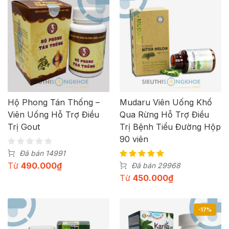
Hộ Phong Tán Thống –
Mudaru Viên Uống Khổ
Viên Uống Hỗ Trợ Điều
Qua Rừng Hỗ Trợ Điều
Trị Gout
Trị Bệnh Tiểu Đường Hộp
90 viên
Đã bán 14991
Từ
490.000
₫
Đã bán 29968
Từ
450.000
₫
-17%