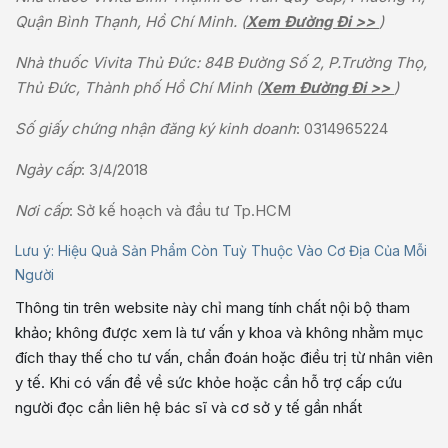
Quận Bình Thạnh, Hồ Chí Minh. (
Xem Đường Đi >>
)
Nhà thuốc Vivita Thủ Đức: 84B Đường Số 2, P.Trường Thọ,
Thủ Đức, Thành phố Hồ Chí Minh (
Xem Đường Đi >>
)
Số giấy chứng nhận đăng ký kinh doanh
: 0314965224
Ngày cấp
: 3/4/2018
Nơi cấp
: Sở kế hoạch và đầu tư Tp.HCM
Lưu ý: Hiệu Quả Sản Phẩm Còn Tuỳ Thuộc Vào Cơ Địa Của Mỗi
Người
Thông tin trên website này chỉ mang tính chất nội bộ tham
khảo; không được xem là tư vấn y khoa và không nhằm mục
đích thay thế cho tư vấn, chẩn đoán hoặc điều trị từ nhân viên
y tế. Khi có vấn đề về sức khỏe hoặc cần hỗ trợ cấp cứu
người đọc cần liên hệ bác sĩ và cơ sở y tế gần nhất