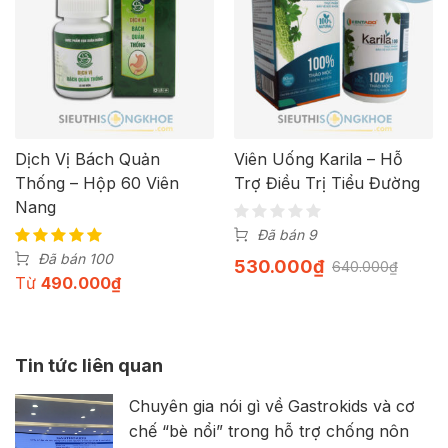
Dịch Vị Bách Quản
Viên Uống Karila – Hỗ
Thống – Hộp 60 Viên
Trợ Điều Trị Tiểu Đường
Nang
Đã bán 9
Đã bán 100
530.000
₫
640.000
₫
Từ
490.000
₫
Tin tức liên quan
Chuyên gia nói gì về Gastrokids và cơ
chế “bè nổi” trong hỗ trợ chống nôn