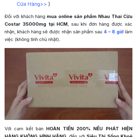
Cửa Hàng>>
)
Đối với khách hàng
mua online sản phẩm
Nhau Thai Cừu
Costar 35000mg
tại HCM
, sau khi đơn hàng được xác
nhận, khách hàng sẽ được nhận sản phẩm sau
4 – 8 giờ
làm
việc (không tính chủ nhật).
Với cam kết bán
HOÀN TIỀN 200% NẾU PHÁT HIỆN
HÀNG KHÔNG HÍNH HÃNG
, đến với
Siêu Thị Sống Khoẻ