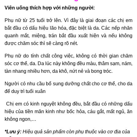
Viên uống thích hợp với những người:
Phụ nữ từ 25 tuổi trở lên. Vì đây là giai đoạn các chị em
bắt đầu có dấu hiệu lão hóa, đặc biệt là da. Các nếp nhăn
quanh mắt, miệng, trán bắt đầu xuất hiện và nếu không
được chăm sóc thì sẽ càng rõ nét.
Phụ nữ do tính chất công việc, không có thời gian chăm
sóc cơ thể, da. Da lúc này không đều màu, thâm sạm, nám,
tàn nhang nhiều hơn, da khô, nứt nẻ và bong tróc.
Người có nhu cầu bổ sung dưỡng chất cho cơ thể, cho da
để duy trì tuổi xuân
Chị em có kinh nguyệt không đều, bắt đầu có những dấu
hiệu của tiền mãn kinh như bốc hỏa, cáu gắt, mất ngủ, ăn
không ngon,…
*Lưu ý:
Hiệu quả sản phẩm còn phụ thuộc vào cơ địa của