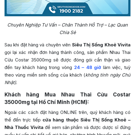
Chuyên Nghiệp Tư Vấn – Chân Thành Hỗ Trợ – Lạc Quan
Chia Sẻ
Sau khi đặt hàng và chuyên viên
Siêu Thị Sống Khoẻ Vivita
gọi lại xác nhận đơn hàng thành công, sản phẩm
Nhau Thai
Cừu Costar 35000mg
sẽ được đóng gói cẩn thận và giao
đến tay khách hàng trong vòng
24 – 48 giờ
làm việc, tuỳ
theo vùng miền sinh sống của khách (
không tính ngày Chủ
Nhật)
.
Khách hàng Mua
Nhau Thai Cừu Costar
35000mg
tại Hồ Chí Minh (HCM):
Ngoài các cách đặt hàng ONLINE trên, quý khách hàng có
thể đến trực tiếp
cửa hàng thuộc Siêu Thị Sống Khoẻ –
Nhà Thuốc Vivita
để xem sản phẩm và được dược sĩ đứng
quầy tư vấn chi tiết về giá bán, chương trình khuyến mãi, quà