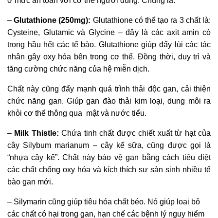
ở mức an toàn với cơ thể người dùng. Chúng là:
–
Glutathione (250mg):
Glutathione có thể tạo ra 3 chất là:
Cysteine, Glutamic và Glycine – đây là các axit amin có
trong hầu hết các tế bào. Glutathione giúp đẩy lùi các tác
nhân gây oxy hóa bên trong cơ thể. Đồng thời, duy trì và
tăng cường chức năng của hệ miễn dịch.
Chất này cũng đẩy mạnh quá trình thải độc gan, cải thiện
chức năng gan. Giúp gan đào thải kim loại, dung môi ra
khỏi cơ thể thông qua mật và nước tiểu.
–
Milk Thistle:
Chứa tinh chất được chiết xuất từ hạt của
cây Silybum marianum – cây kế sữa, cũng được gọi là
“nhựa cây kế”. Chất này bảo vệ gan bằng cách tiêu diệt
các chất chống oxy hóa và kích thích sự sản sinh nhiều tế
bào gan mới.
– Silymarin cũng giúp tiêu hóa chất béo. Nó giúp loại bỏ
các chất có hại trong gan, hạn chế các bệnh lý nguy hiểm