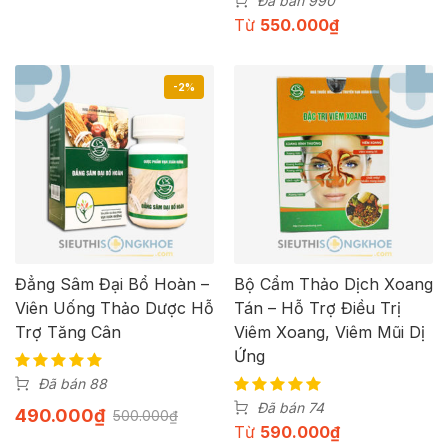
Đã bán 990
Từ
550.000
₫
-2%
Đẳng Sâm Đại Bổ Hoàn –
Bộ Cẩm Thảo Dịch Xoang
Viên Uống Thảo Dược Hỗ
Tán – Hỗ Trợ Điều Trị
Trợ Tăng Cân
Viêm Xoang, Viêm Mũi Dị
Ứng
Đã bán 88
Đã bán 74
490.000
₫
500.000
₫
Từ
590.000
₫