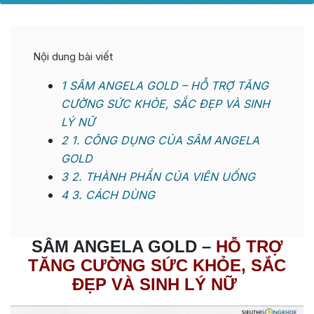
Nội dung bài viết
1
SÂM ANGELA GOLD – HỖ TRỢ TĂNG
CƯỜNG SỨC KHỎE, SẮC ĐẸP VÀ SINH
LÝ NỮ
2
1. CÔNG DỤNG CỦA SÂM ANGELA
GOLD
3
2. THÀNH PHẦN CỦA VIÊN UỐNG
4
3. CÁCH DÙNG
SÂM ANGELA GOLD
–
HỖ TRỢ
TĂNG CƯỜNG SỨC KHỎE, SẮC
ĐẸP VÀ SINH LÝ NỮ