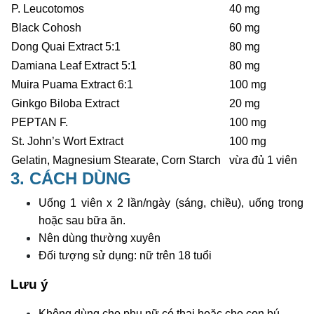
P. Leucotomos
40 mg
Black Cohosh
60 mg
Dong Quai Extract 5:1
80 mg
Damiana Leaf Extract 5:1
80 mg
Muira Puama Extract 6:1
100 mg
Ginkgo Biloba Extract
20 mg
PEPTAN F.
100 mg
St. John’s Wort Extract
100 mg
Gelatin, Magnesium Stearate, Corn Starch
vừa đủ 1 viên
3. CÁCH DÙNG
Uống 1 viên x 2 lần/ngày (sáng, chiều), uống trong
hoặc sau bữa ăn.
Nên dùng thường xuyên
Đối tượng sử dụng: nữ trên 18 tuổi
Lưu ý
Không dùng cho phụ nữ có thai hoặc cho con bú.