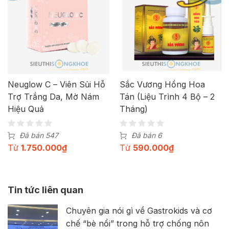
Neuglow C – Viên Sủi Hỗ
Sắc Vương Hồng Hoa
Trợ Trắng Da, Mờ Nám
Tán (Liệu Trình 4 Bộ – 2
Hiệu Quả
Tháng)
Đã bán 547
Đã bán 6
Từ
1.750.000
₫
Từ
590.000
₫
Tin tức liên quan
Chuyên gia nói gì về Gastrokids và cơ
chế “bè nổi” trong hỗ trợ chống nôn