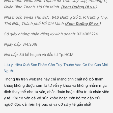
Nhà thuốc Vivita Bình Thạnh: 58 Trần Quý Cáp, Phường 11,
Quận Bình Thạnh, Hồ Chí Minh. (
Xem Đường Đi >>
)
Nhà thuốc Vivita Thủ Đức: 84B Đường Số 2, P.Trường Thọ,
Thủ Đức, Thành phố Hồ Chí Minh (
Xem Đường Đi >>
)
Số giấy chứng nhận đăng ký kinh doanh
: 0314965224
Ngày cấp
: 3/4/2018
Nơi cấp
: Sở kế hoạch và đầu tư Tp.HCM
Lưu ý: Hiệu Quả Sản Phẩm Còn Tuỳ Thuộc Vào Cơ Địa Của Mỗi
Người
Thông tin trên website này chỉ mang tính chất nội bộ tham
khảo; không được xem là tư vấn y khoa và không nhằm mục
đích thay thế cho tư vấn, chẩn đoán hoặc điều trị từ nhân viên
y tế. Khi có vấn đề về sức khỏe hoặc cần hỗ trợ cấp cứu
người đọc cần liên hệ bác sĩ và cơ sở y tế gần nhất