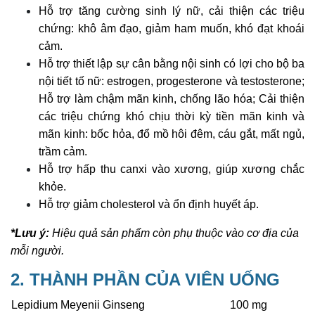
Hỗ trợ tăng cường sinh lý nữ, cải thiện các triệu
chứng: khô âm đạo, giảm ham muốn, khó đạt khoái
cảm.
Hỗ trợ thiết lập sự cân bằng nội sinh có lợi cho bộ ba
nội tiết tố nữ: estrogen, progesterone và testosterone;
Hỗ trợ làm chậm mãn kinh, chống lão hóa; Cải thiện
các triệu chứng khó chịu thời kỳ tiền mãn kinh và
mãn kinh: bốc hỏa, đổ mồ hôi đêm, cáu gắt, mất ngủ,
trầm cảm.
Hỗ trợ hấp thu canxi vào xương, giúp xương chắc
khỏe.
Hỗ trợ giảm cholesterol và ổn định huyết áp.
*Lưu ý:
Hiệu quả sản phẩm còn phụ thuộc vào cơ địa của
mỗi người.
2. THÀNH PHẦN CỦA VIÊN UỐNG
Lepidium Meyenii Ginseng
100 mg