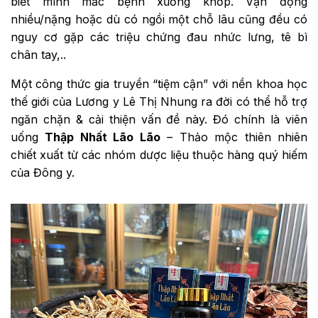
biết mình mắc bệnh xương khớp. Vận động
nhiều/nặng hoặc dù có ngồi một chỗ lâu cũng đều có
nguy cơ gặp các triệu chứng đau nhức lưng, tê bì
chân tay,..
Một công thức gia truyền “tiệm cận” với nền khoa học
thế giới của Lương y Lê Thị Nhung ra đời có thể hỗ trợ
ngăn chặn & cải thiện vấn đề này. Đó chính là viên
uống
Thập Nhất Lão Lão
– Thảo mộc thiên nhiên
chiết xuất từ các nhóm dược liệu thuộc hàng quý hiếm
của Đông y.