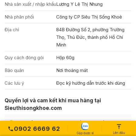
Nhà sản xuất / nhập khẩu
Lương Y Lê Thị Nhung
Nhà phân phối
Công ty CP Siêu Thị Sống Khoẻ
Địa chỉ
84B Đường Số 2, phường Trường
Thọ, Thủ Đức, thành phố Hồ Chí
Minh
Quy cách đóng gói
Hộp 60g
Bảo quản
Nơi thoáng mát
Các lưu ý
Đọc kỹ hướng dẫn trước khi dùng
Quyền lợi và cam kết khi mua hàng tại
Sieuthisongkhoe.com
Cam kết chính hãng
- Hoàn tiền 200% nếu phát hiện
1
0902 6669 62
sản phẩm không chính hãng
Lên đầu
Gặp dược sĩ