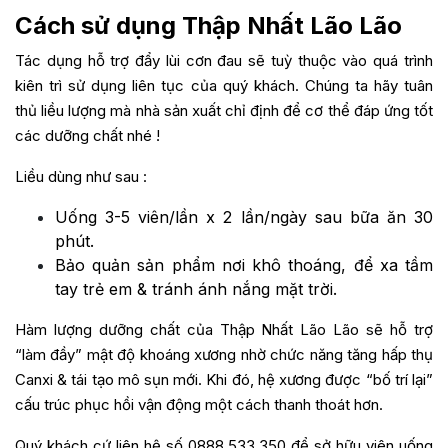
Cách sử dụng Thập Nhất Lão Lão
Tác dụng hỗ trợ đẩy lùi cơn đau sẽ tuỳ thuộc vào quá trình
kiên trì sử dụng liên tục của quý khách. Chúng ta hãy tuân
thủ liều lượng mà nhà sản xuất chỉ định để cơ thể đáp ứng tốt
các dưỡng chất nhé !
Liều dùng như sau :
Uống 3-5 viên/lần x 2 lần/ngày sau bữa ăn 30
phút.
Bảo quản sản phẩm nơi khô thoáng, để xa tầm
tay trẻ em & tránh ánh nắng mặt trời.
Hàm lượng dưỡng chất của Thập Nhất Lão Lão sẽ hỗ trợ
“làm đầy” mật độ khoáng xương nhờ chức năng tăng hấp thụ
Canxi & tái tạo mô sụn mới. Khi đó, hệ xương được “bố trí lại”
cấu trúc phục hồi vận động một cách thanh thoát hơn.
Quý khách cứ liên hệ số 0888.533.350 để sở hữu viên uống