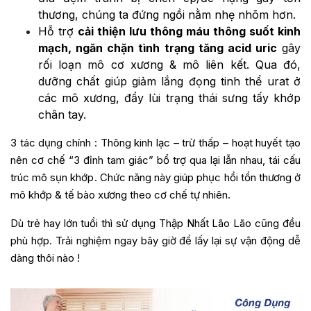
thương, chúng ta đứng ngồi nằm nhẹ nhõm hơn.
Hỗ trợ
cải thiện lưu thông máu thông suốt kinh
mạch, ngăn chặn tình trạng tăng acid uric
gây
rối loạn mô cơ xương & mô liên kết. Qua đó,
dưỡng chất giúp giảm lắng đọng tinh thể urat ở
các mô xương, đẩy lùi trạng thái sưng tấy khớp
chân tay.
3 tác dụng chính : Thông kinh lạc – trừ thấp – hoạt huyết tạo
nên cơ chế “3 đỉnh tam giác” bổ trợ qua lại lẫn nhau, tái cấu
trúc mô sụn khớp. Chức năng này giúp phục hồi tổn thương ở
mô khớp & tế bào xương theo cơ chế tự nhiên.
Dù trẻ hay lớn tuổi thì sử dụng Thập Nhất Lão Lão cũng đều
phù hợp. Trải nghiệm ngay bây giờ để lấy lại sự vận động dễ
dàng thôi nào !