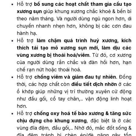
Hỗ trợ
bổ sung các hoạt chất tham gia cấu tạo
xương sụn
giúp khung xương chắc khoẻ & bền bỉ
theo năm tháng. Và người dùng ngủ ngon hơn, di
chuyển nhanh nhẹn hơn, không bị các cơn đau
hành hạ.
Hỗ trợ
làm chậm quá trình huỷ xương, kích
thích tái tạo mô xương sụn mới, làm dịu các
vùng xương bị thoái hoá/viêm
. Từ đó, cơ xương
của người dùng rắn chắc và đàn hồi hơn, hạn
chế rạn nứt hoặc thoái hoá.
Hỗ trợ
chống viêm và giảm đau tự nhiên
. Đồng
thời, các hợp chất còn
điều tiết dịch nhờn
ở các
ổ khớp giúp những vị trí thường xuyên cử động
như đầu gối, cổ tay chân,.. vận động linh hoạt
hơn.
Hỗ trợ
chống oxy hoá tế bào xương & tăng sức
chịu đựng cho khung xương
, đặc biệt là ở các
vùng đĩa đệm, đầu gối,.. Nhờ đó, mắc đốt sống &
đĩa đệm tránh bị chèn ép/đè nặng gây tổn