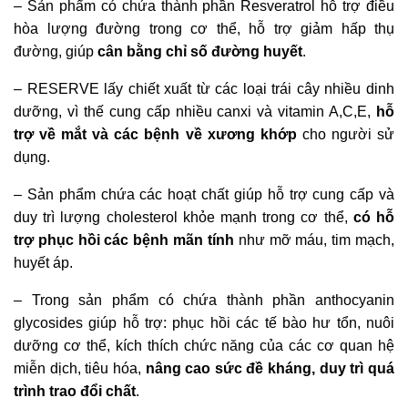
– Sản phẩm có chứa thành phần Resveratrol hỗ trợ điều
hòa lượng đường trong cơ thể, hỗ trợ giảm hấp thụ
đường, giúp
cân bằng chỉ số đường huyết
.
– RESERVE lấy chiết xuất từ các loại trái cây nhiều dinh
dưỡng, vì thế cung cấp nhiều canxi và vitamin A,C,E,
hỗ
trợ về mắt và các bệnh về xương khớp
cho người sử
dụng.
– Sản phẩm chứa các hoạt chất giúp hỗ trợ cung cấp và
duy trì lượng cholesterol khỏe mạnh trong cơ thể,
có hỗ
trợ phục hồi các bệnh mãn tính
như mỡ máu, tim mạch,
huyết áp.
– Trong sản phẩm có chứa thành phần anthocyanin
glycosides giúp hỗ trợ: phục hồi các tế bào hư tổn, nuôi
dưỡng cơ thể, kích thích chức năng của các cơ quan hệ
miễn dịch, tiêu hóa,
nâng cao sức đề kháng, duy trì quá
trình trao đổi chất
.