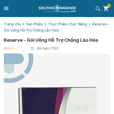
0
Trang chủ
Sản Phẩm
Thực Phẩm Chức Năng
Reserve –
Gói Uống Hỗ Trợ Chống Lão Hóa
Reserve - Gói Uống Hỗ Trợ Chống Lão Hóa
Đã bán 7753
4.40
10
trên 5
dựa trên
đánh giá