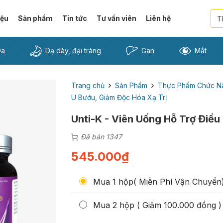
iệu
Sản phẩm
Tin tức
Tư vấn viên
Liên hệ
Da
Dạ dày, đại tràng
Gan
Mắt
Trang chủ
Sản Phẩm
Thực Phẩm Chức N
U Bướu, Giảm Độc Hóa Xạ Trị
Unti-K - Viên Uống Hỗ Trợ Điều
Đã bán 1347
545.000
₫
Mua 1 hộp( Miễn Phí Vận Chuyển
Mua 2 hộp ( Giảm 100.000 đồng )