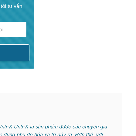
tôi tư vấn
nti-K Unti-K là sản phẩm được các chuyên gia
c dụng phụ do hóa xạ trị gây ra. Hơn thế, với