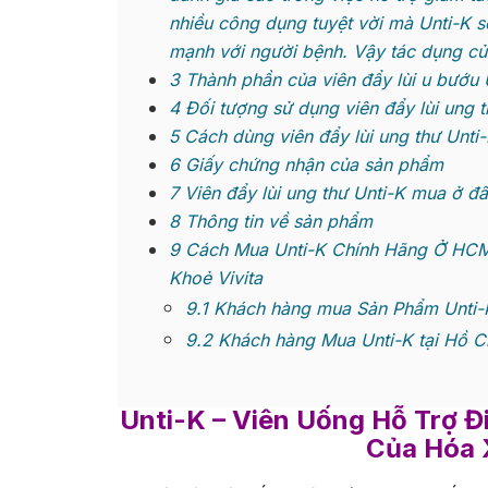
nhiều công dụng tuyệt vời mà Unti-K 
mạnh với người bệnh. Vậy tác dụng củ
3
Thành phần của viên đẩy lùi u bướu 
4
Đối tượng sử dụng viên đẩy lùi ung t
5
Cách dùng viên đẩy lùi ung thư Unt
6
Giấy chứng nhận của sản phẩm
7
Viên đẩy lùi ung thư Unti-K mua ở đâu
8
Thông tin về sản phẩm
9
Cách Mua Unti-K Chính Hãng Ở HCM,
Khoẻ Vivita
9.1
Khách hàng mua Sản Phẩm Unti-K 
9.2
Khách hàng Mua Unti-K tại Hồ C
Unti-K
– Viên Uống Hỗ Trợ Đ
Của Hóa X