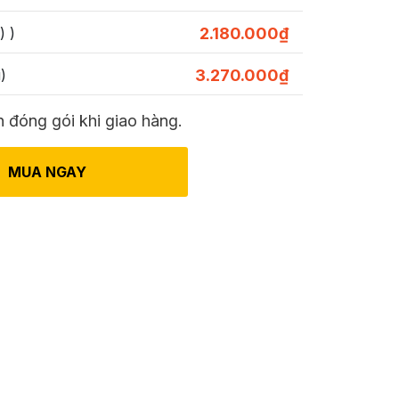
) )
2.180.000
₫
)
3.270.000
₫
 đóng gói khi giao hàng.
MUA NGAY