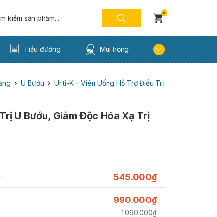
0
Tiểu đường
Mũi họng
ăng
U Bướu
Unti-K – Viên Uống Hỗ Trợ Điều Trị
 Trị U Bướu, Giảm Độc Hóa Xạ Trị
)
545.000
₫
990.000
₫
1.090.000
₫