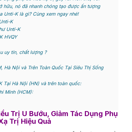
sở hữu, nó đã nhanh chóng tạo được ấn tượng
a Unti-K là gì? Cùng xem ngay nhé!
Unti-K
hư Unti-K
i-K HVQY
 uy tín, chất lượng ?
 Hà Nội và Trên Toàn Quốc Tại Siêu Thị Sống
Tại Hà Nội (HN) và trên toàn quốc:
hí Minh (HCM):
iều Trị U Bướu, Giảm Tác Dụng Phụ
ạ Trị Hiệu Quả