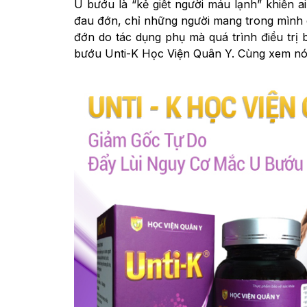
U bướu là “kẻ giết người máu lạnh” khiến ai
đau đớn, chỉ những người mang trong mình 
đớn do tác dụng phụ mà quá trình điều trị b
bướu Unti-K Học Viện Quân Y. Cùng xem nó 