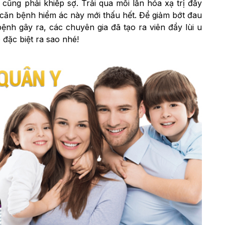
 cũng phải khiếp sợ. Trải qua mỗi lần hóa xạ trị đầy
căn bệnh hiểm ác này mới thấu hết. Để giảm bớt đau
ệnh gây ra, các chuyên gia đã tạo ra viên đẩy lùi u
đặc biệt ra sao nhé!