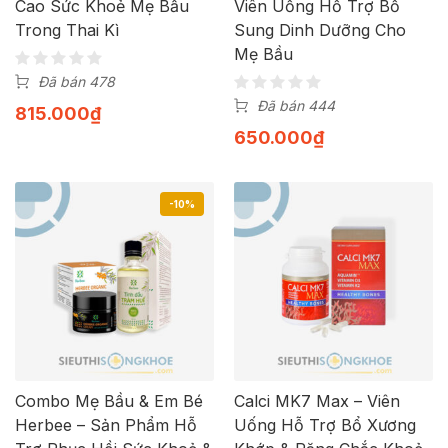
Cao Sức Khoẻ Mẹ Bầu
Viên Uống Hỗ Trợ Bổ
Trong Thai Kì
Sung Dinh Dưỡng Cho
Mẹ Bầu
Đã bán 478
Đã bán 444
815.000
₫
650.000
₫
-10%
Combo Mẹ Bầu & Em Bé
Calci MK7 Max – Viên
Herbee – Sản Phẩm Hỗ
Uống Hỗ Trợ Bổ Xương