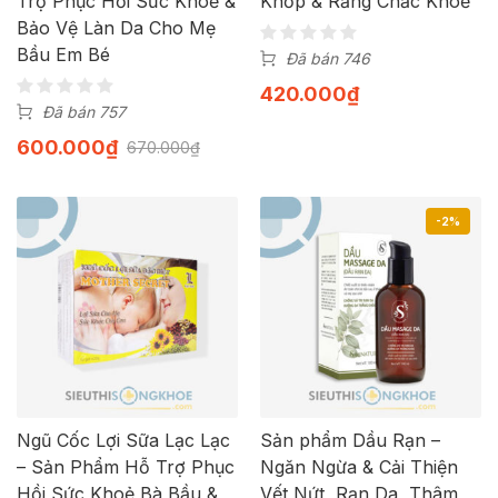
Trợ Phục Hồi Sức Khoẻ &
Khớp & Răng Chắc Khoẻ
Bảo Vệ Làn Da Cho Mẹ
Bầu Em Bé
Đã bán 746
420.000
₫
Đã bán 757
600.000
₫
670.000
₫
-2%
Ngũ Cốc Lợi Sữa Lạc Lạc
Sản phẩm Dầu Rạn –
– Sản Phẩm Hỗ Trợ Phục
Ngăn Ngừa & Cải Thiện
Hồi Sức Khoẻ Bà Bầu &
Vết Nứt, Rạn Da, Thâm