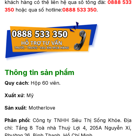
khách hàng có thể liên hệ qua số tổng đài:
0888 533
350
hoặc qua số hotline:
0888 533 350
.
Thông tin sản phẩm
Quy cách
: Hộp 60 viên.
Xuất xứ
: Mỹ
Sản xuất
: Motherlove
Phân phối
: Công ty TNHH Siêu Thị Sống Khỏe. Địa
chỉ: Tầng 8 Toà nhà Thuỷ Lợi 4, 205A Nguyễn Xí,
Phường 26, Bình Thạnh, Hồ Chí Minh.