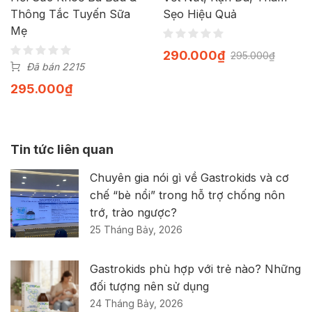
Thông Tắc Tuyến Sữa
Sẹo Hiệu Quả
Mẹ
290.000
₫
295.000
₫
Đã bán 2215
295.000
₫
Tin tức liên quan
Chuyên gia nói gì về Gastrokids và cơ
chế “bè nổi” trong hỗ trợ chống nôn
trớ, trào ngược?
25 Tháng Bảy, 2026
Gastrokids phù hợp với trẻ nào? Những
đối tượng nên sử dụng
24 Tháng Bảy, 2026