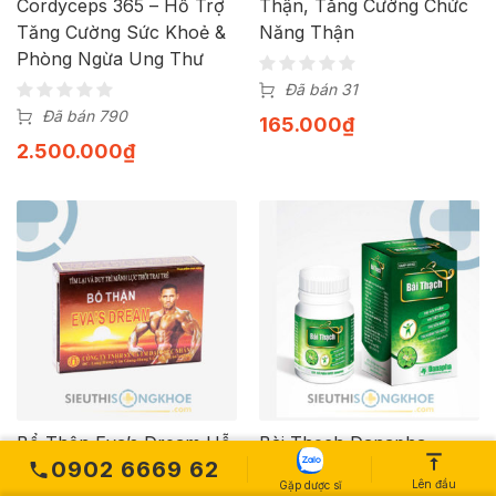
Cordyceps 365 – Hỗ Trợ
Thận, Tăng Cường Chức
Tăng Cường Sức Khoẻ &
Năng Thận
Phòng Ngừa Ung Thư
Đã bán 31
Đã bán 790
165.000
₫
2.500.000
₫
Bổ Thận Eva’s Dream Hỗ
Bài Thạch Danapha –
0902 6669 62
Trợ Bổ Thận Tráng
Viên Uống Hỗ Trợ Điều
Lên đầu
Gặp dược sĩ