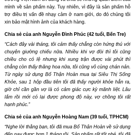
mình về sản phẩm này. Tuy nhiên, vì đây là sản phẩm hỗ
trợ điều trị vấn đề nhạy cảm ở nam giới, do đó chúng tôi
xin bảo mật hình ảnh của khách hàng.
Chia sẻ của anh Nguyễn Đình Phúc (42 tuổi, Bến Tre)
“Cách đây vài tháng, tôi cảm thấy chẳng còn hứng thú với
chuyện giường chiếu nữa. Nhiều khi vợ đòi thì tôi cũng
chiều cho có lệ nhưng khi xung trận được vài phút thì
chẳng còn thấy thăng hoa nữa, tôi cũng vô cùng chán nản.
Từ ngày sử dụng Bổ Thận Hoàn mua tại Siêu Thị Sống
Khỏe, sau 1 hộp đầu tiên tôi đã thấy người khỏe hẳn ra,
giờ chỉ cần gần vợ là có cảm giác cực kỳ mãnh liệt. Lâu
lắm rồi mới có lại được phong độ này, vợ chồng tôi rất
hạnh phúc.”
Chia sẻ của anh Nguyễn Hoàng Nam (39 tuổi, TPHCM)
“Nghe lời thằng bạn, tôi đã mua Bổ Thận Hoàn về sử dụng
đến nay được hơn 1 tháng rồi. Sản phẩm rất tốt nhé, tôi đã