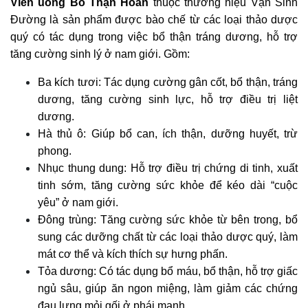
Viên uống Bổ Thận Hoàn
thuộc thương hiệu Vạn Sinh
Đường là sản phẩm được bào chế từ các loại thảo dược
quý có tác dụng trong việc bổ thận tráng dương, hỗ trợ
tăng cường sinh lý ở nam giới. Gồm:
Ba kích tươi: Tác dụng cường gân cốt, bổ thận, tráng
dương, tăng cường sinh lực, hỗ trợ điều trị liệt
dương.
Hà thủ ô: Giúp bổ can, ích thận, dưỡng huyết, trừ
phong.
Nhục thung dung: Hỗ trợ điều trị chứng di tinh, xuất
tinh sớm, tăng cường sức khỏe để kéo dài “cuộc
yêu” ở nam giới.
Đông trùng: Tăng cường sức khỏe từ bên trong, bổ
sung các dưỡng chất từ các loại thảo dược quý, làm
mát cơ thể và kích thích sự hưng phấn.
Tỏa dương: Có tác dụng bổ máu, bổ thận, hỗ trợ giấc
ngủ sâu, giúp ăn ngon miệng, làm giảm các chứng
đau lưng mỏi gối ở phái mạnh.