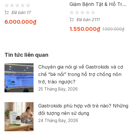
Giảm Bệnh Tật & Hỗ Trợ
Hạn Chế Tác Nhân Gây
Đã bán 17
Ung Thư
Đã bán 2111
6.000.000
₫
1.550.000
₫
1.900.000
₫
Tin tức liên quan
Chuyên gia nói gì về Gastrokids và cơ
chế “bè nổi” trong hỗ trợ chống nôn
trớ, trào ngược?
25 Tháng Bảy, 2026
Gastrokids phù hợp với trẻ nào? Những
đối tượng nên sử dụng
24 Tháng Bảy, 2026