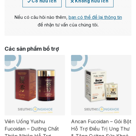
Có hữu ích
Không hữu ích
Nếu có câu hỏi nào thêm,
bạn có thể để lại thông tin
để nhận tư vấn của chúng tôi.
Các sản phẩm bổ trợ
Viên Uống Yushu
Ancan Fucoidan – Gói Bột
Fucoidan – Dưỡng Chất
Hỗ Trợ Điều Trị Ung Thư
Thiên Nhiên Hỗ Trợ
& Tăng Cường Sức Khoẻ