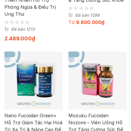
Phòng Ngừa & Điều Trị
Ung Thư
Đã bán 1286
Từ
9.800.000
₫
Đã bán 1213
2.489.000
₫
Nano Fucoidan Green+
Mozuku Fucoidan
Hỗ Trợ Giảm Tác Hại Hoá
Nozomi – Viên Uống Hỗ
Trị Xạ Trị & Nâng Cao Đề
Trợ Tăng Cường Sức Đề