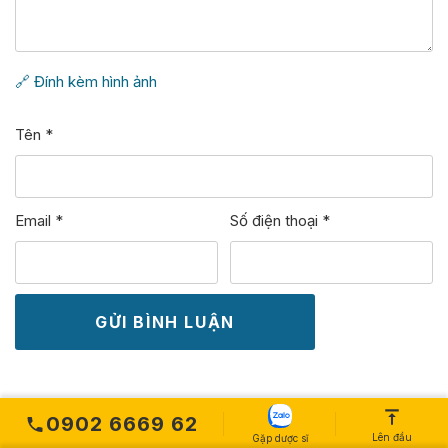
🔗 Đính kèm hình ảnh
Tên
*
Email
*
Số điện thoại
*
0902 6669 62
Lên đầu
Gặp dược sĩ