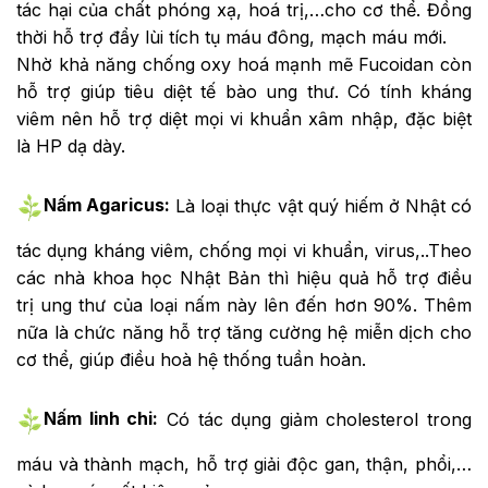
tác hại của chất phóng xạ, hoá trị,…cho cơ thể. Đồng
thời hỗ trợ đẩy lùi tích tụ máu đông, mạch máu mới.
Nhờ khả năng chống oxy hoá mạnh mẽ Fucoidan còn
hỗ trợ giúp tiêu diệt tế bào ung thư. Có tính kháng
viêm nên hỗ trợ diệt mọi vi khuẩn xâm nhập, đặc biệt
là HP dạ dày.
Nấm Agaricus:
Là loại thực vật quý hiếm ở Nhật có
tác dụng kháng viêm, chống mọi vi khuẩn, virus,..Theo
các nhà khoa học Nhật Bản thì hiệu quả hỗ trợ điều
trị ung thư của loại nấm này lên đến hơn 90%. Thêm
nữa là chức năng hỗ trợ tăng cường hệ miễn dịch cho
cơ thể, giúp điều hoà hệ thống tuần hoàn.
Nấm linh chi:
Có tác dụng giảm cholesterol trong
máu và thành mạch, hỗ trợ giải độc gan, thận, phổi,…