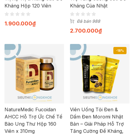
Kháng Hộp 120 Viên
Kháng Của Nhật
Đã bán 988
1.900.000
₫
2.700.000
₫
-18%
NatureMedic Fucoidan
Viên Uống Tỏi Đen &
AHCC Hỗ Trợ Ức Chế Tế
Dấm Đen Moromi Nhật
Bào Ung Thư Hộp 160
Bản – Giải Pháp Hỗ Trợ
Viên x 310mg
Tăng Cường Đề Kháng,