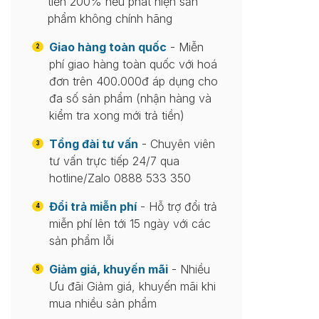
tiền 200% nếu phát hiện sản
phẩm không chính hãng
Giao hàng toàn quốc
- Miễn
2
phí giao hàng toàn quốc với hoá
đơn trên 400.000đ áp dụng cho
đa số sản phẩm (nhận hàng và
kiểm tra xong mới trả tiền)
Tổng đài tư vấn
- Chuyên viên
3
tư vấn trực tiếp 24/7 qua
hotline/Zalo 0888 533 350
Đổi trả miễn phí
- Hỗ trợ đổi trả
4
miễn phí lên tới 15 ngày với các
sản phẩm lỗi
Giảm giá, khuyến mãi
- Nhiều
5
Ưu đãi Giảm giá, khuyến mãi khi
mua nhiều sản phẩm