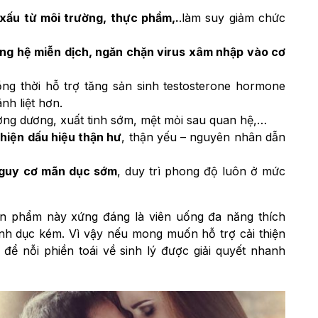
 xấu từ môi trường, thực phẩm,.
.làm suy giảm chức
ng hệ miễn dịch, ngăn chặn virus xâm nhập vào cơ
ồng thời hỗ trợ tăng sản sinh testosterone hormone
h liệt hơn.
ơng dương, xuất tinh sớm, mệt mỏi sau quan hệ,…
hiện dấu hiệu thận hư
, thận yếu – nguyên nhân dẫn
 nguy cơ mãn dục sớm
, duy trì phong độ luôn ở mức
ản phẩm này xứng đáng là viên uống đa năng thích
nh dục kém. Vì vậy nếu mong muốn hỗ trợ cải thiện
 để nỗi phiền toái về sinh lý được giải quyết nhanh