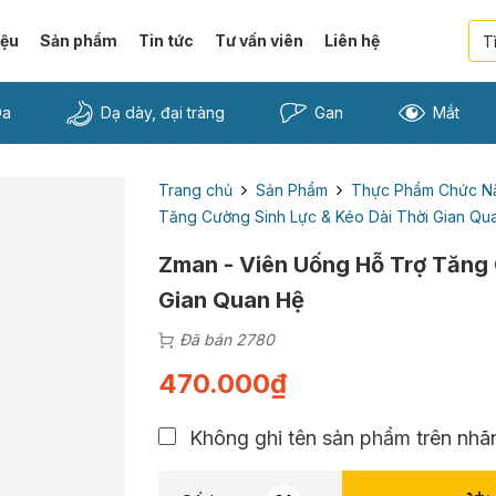
iệu
Sản phẩm
Tin tức
Tư vấn viên
Liên hệ
Da
Dạ dày, đại tràng
Gan
Mắt
Trang chủ
Sản Phẩm
Thực Phẩm Chức N
Tăng Cường Sinh Lực & Kéo Dài Thời Gian Qu
Zman - Viên Uống Hỗ Trợ Tăng 
Gian Quan Hệ
Đã bán 2780
470.000
₫
Không ghi tên sản phẩm trên nhãn