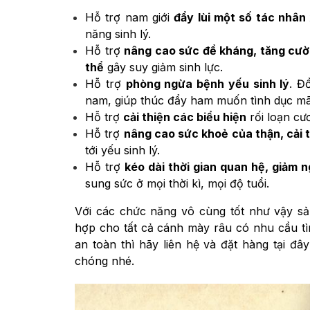
Hỗ trợ nam giới
đẩy lùi một số tác nhân
năng sinh lý.
Hỗ trợ
nâng cao sức đề kháng, tăng cườ
thể
gây suy giảm sinh lực.
Hỗ trợ
phòng ngừa bệnh yếu sinh lý
. Đ
nam, giúp thúc đẩy ham muốn tình dục mãn
Hỗ trợ
cải thiện các biểu hiện
rối loạn cư
Hỗ trợ
nâng cao sức khoẻ của thận, cải t
tới yếu sinh lý.
Hỗ trợ
kéo dài thời gian quan hệ, giảm
sung sức ở mọi thời kì, mọi độ tuổi.
Với các chức năng vô cùng tốt như vậy s
hợp cho tất cả cánh mày râu có nhu cầu tì
an toàn thì hãy liên hệ và đặt hàng tại đây
chóng nhé.