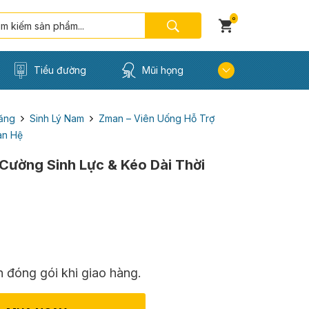
0
Tiểu đường
Mũi họng
ăng
Sinh Lý Nam
Zman – Viên Uống Hỗ Trợ
an Hệ
Cường Sinh Lực & Kéo Dài Thời
 đóng gói khi giao hàng.