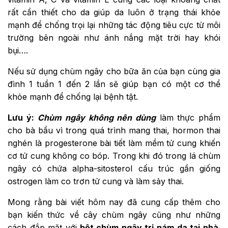
rất cần thiết cho da giúp da luôn ở trạng thái khỏe
mạnh để chống trọi lại những tác động tiêu cực từ môi
trường bên ngoài như ánh nắng mặt trời hay khói
bụi….
Nếu sử dụng chùm ngây cho bữa ăn của bạn cùng gia
đình 1 tuần 1 đến 2 lần sẽ giúp bạn có một cơ thể
khỏe mạnh để chống lại bệnh tật.
Lưu ý:
Chùm ngây không nên dùng
làm thực phẩm
cho bà bầu vì trong quá trình mang thai, hormon thai
nghén là progesterone bài tiết làm mềm tử cung khiến
cơ tử cung không co bóp. Trong khi đó trong lá chùm
ngây có chứa alpha-sitosterol cấu trúc gần giống
ostrogen làm co trơn tử cung và làm sảy thai.
Mong rằng bài viết hôm nay đã cung cấp thêm cho
bạn kiến thức về cây chùm ngây cũng như những
cách đắp mặt với
bột chùm ngây trị nám da tại nhà
.