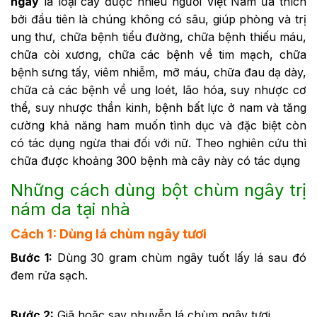
ngây
là loại cây được nhiều người Việt Nam ưa thích
bởi đầu tiên là chúng không có sâu, giúp phòng và trị
ung thư, chữa bệnh tiểu đường, chữa bệnh thiếu máu,
chữa còi xương, chữa các bệnh về tim mạch, chữa
bệnh sưng tấy, viêm nhiễm, mỡ máu, chữa đau dạ dày,
chữa cả các bệnh về ung loét, lão hóa, suy nhược cơ
thể, suy nhược thần kinh, bệnh bất lực ở nam và tăng
cường khả năng ham muốn tình dục và đặc biệt còn
có tác dụng ngừa thai đối với nữ. Theo nghiên cứu thì
chữa được khoảng 300 bệnh mà cây này có tác dụng
Những cách dùng bột chùm ngây trị
nám da tại nhà
Cách 1: Dùng lá chùm ngây tươi
Bước 1:
Dùng 30 gram chùm ngây tuốt lấy lá sau đó
đem rửa sạch.
Bước 2:
Giã hoặc say nhuyễn lá chùm ngây tươi.