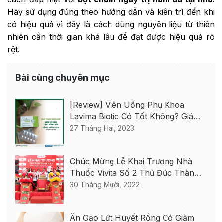
Hãy sử dụng đúng theo hướng dẫn và kiên trì đến khi
có hiệu quả vì đây là cách dùng nguyên liệu từ thiên
nhiên cần thời gian khá lâu để đạt được hiệu quả rõ
rệt.
Bài cùng chuyên mục
[Review] Viên Uống Phụ Khoa
Lavima Biotic Có Tốt Không? Giá
Bao Nhiêu? Mua Ở Đâu?
27 Tháng Hai, 2023
Chúc Mừng Lễ Khai Trương Nhà
Thuốc Vivita Số 2 Thủ Đức Thành
Công Tốt Đẹp
30 Tháng Mười, 2022
Ăn Gạo Lứt Huyết Rồng Có Giảm