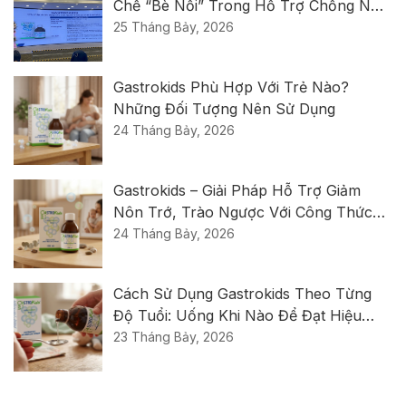
Chế “bè Nổi” Trong Hỗ Trợ Chống Nôn
Trớ, Trào Ngược?
25 Tháng Bảy, 2026
Gastrokids Phù Hợp Với Trẻ Nào?
Những Đối Tượng Nên Sử Dụng
24 Tháng Bảy, 2026
Gastrokids – Giải Pháp Hỗ Trợ Giảm
Nôn Trớ, Trào Ngược Với Công Thức
Thế Hệ Mới Từ Ý
24 Tháng Bảy, 2026
Cách Sử Dụng Gastrokids Theo Từng
Độ Tuổi: Uống Khi Nào Để Đạt Hiệu
Quả Tốt Nhất?
23 Tháng Bảy, 2026