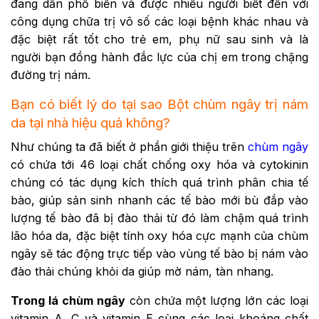
đang dần phổ biến và được nhiều người biết đến với
công dụng chữa trị vô số các loại bệnh khác nhau và
đặc biệt rất tốt cho trẻ em, phụ nữ sau sinh và là
người bạn đồng hành đắc lực của chị em trong chặng
đường trị nám.
Bạn có biết lý do tại sao Bột chùm ngây trị nám
da tại nhà hiệu quả không?
Như chúng ta đã biết ở phần giới thiệu trên
chùm ngây
có chứa tới 46 loại chất chống oxy hóa và cytokinin
chúng có tác dụng kích thích quá trình phân chia tế
bào, giúp sản sinh nhanh các tế bào mới bù đắp vào
lượng tế bào đã bị đào thải từ đó làm chậm quá trình
lão hóa da, đặc biệt tính oxy hóa cực mạnh của chùm
ngây sẽ tác động trực tiếp vào vùng tế bào bị nám vào
đào thải chúng khỏi da giúp mờ nám, tàn nhang.
Trong lá chùm ngây
còn chứa một lượng lớn các loại
vitamin A, C và vitamin E cùng các loại khoáng chất