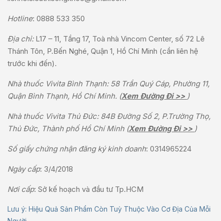
Hotline
:
0888 533 350
Địa chỉ:
L17 – 11, Tầng 17, Toà nhà Vincom Center, số 72 Lê
Thánh Tôn, P.Bến Nghé, Quận 1, Hồ Chí Minh (cần liên hệ
trước khi đến).
Nhà thuốc Vivita Bình Thạnh: 58 Trần Quý Cáp, Phường 11,
Quận Bình Thạnh, Hồ Chí Minh. (
Xem Đường Đi >>
)
Nhà thuốc Vivita Thủ Đức: 84B Đường Số 2, P.Trường Thọ,
Thủ Đức, Thành phố Hồ Chí Minh (
Xem Đường Đi >>
)
Số giấy chứng nhận đăng ký kinh doanh
: 0314965224
Ngày cấp
: 3/4/2018
Nơi cấp
: Sở kế hoạch và đầu tư Tp.HCM
Lưu ý: Hiệu Quả Sản Phẩm Còn Tuỳ Thuộc Vào Cơ Địa Của Mỗi
Người