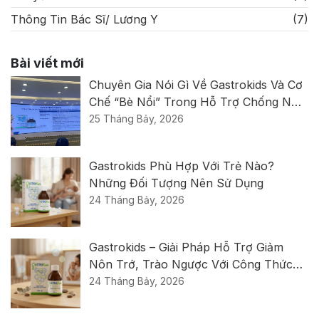
Thông Tin Bác Sĩ/ Lương Y
(7)
Bài viết mới
Chuyên Gia Nói Gì Về Gastrokids Và Cơ
Chế “bè Nổi” Trong Hỗ Trợ Chống Nôn
Trớ, Trào Ngược?
25 Tháng Bảy, 2026
Gastrokids Phù Hợp Với Trẻ Nào?
Những Đối Tượng Nên Sử Dụng
24 Tháng Bảy, 2026
Gastrokids – Giải Pháp Hỗ Trợ Giảm
Nôn Trớ, Trào Ngược Với Công Thức
Thế Hệ Mới Từ Ý
24 Tháng Bảy, 2026