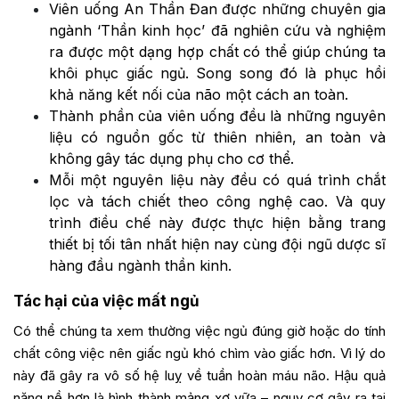
Viên uống An Thần Đan được những chuyên gia
ngành ‘Thần kinh học’ đã nghiên cứu và nghiệm
ra được một dạng hợp chất có thể giúp chúng ta
khôi phục giấc ngủ. Song song đó là phục hồi
khả năng kết nối của não một cách an toàn.
Thành phần của viên uống đều là những nguyên
liệu có nguồn gốc từ thiên nhiên, an toàn và
không gây tác dụng phụ cho cơ thể.
Mỗi một nguyên liệu này đều có quá trình chắt
lọc và tách chiết theo công nghệ cao. Và quy
trình điều chế này được thực hiện bằng trang
thiết bị tối tân nhất hiện nay cùng đội ngũ dược sĩ
hàng đầu ngành thần kinh.
Tác hại của việc mất ngủ
Có thể chúng ta xem thường việc ngủ đúng giờ hoặc do tính
chất công việc nên giấc ngủ khó chìm vào giấc hơn. Vì lý do
này đã gây ra vô số hệ luỵ về tuần hoàn máu não. Hậu quả
nặng nề hơn là hình thành mảng xơ vữa – nguy cơ gây ra tai