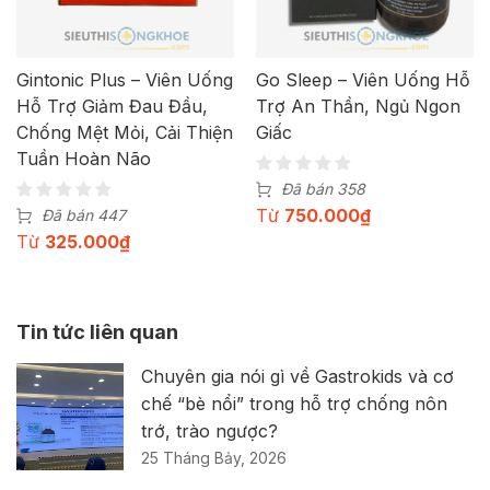
Gintonic Plus – Viên Uống
Go Sleep – Viên Uống Hỗ
Hỗ Trợ Giảm Đau Đầu,
Trợ An Thần, Ngủ Ngon
Chống Mệt Mỏi, Cải Thiện
Giấc
Tuần Hoàn Não
Đã bán 358
Từ
750.000
₫
Đã bán 447
Từ
325.000
₫
Tin tức liên quan
Chuyên gia nói gì về Gastrokids và cơ
chế “bè nổi” trong hỗ trợ chống nôn
trớ, trào ngược?
25 Tháng Bảy, 2026