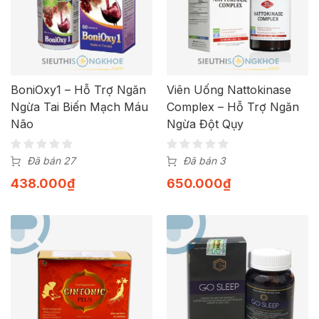
BoniOxy1 – Hỗ Trợ Ngăn
Viên Uống Nattokinase
Ngừa Tai Biến Mạch Máu
Complex – Hỗ Trợ Ngăn
Não
Ngừa Đột Qụy
Đã bán 27
Đã bán 3
438.000
₫
650.000
₫