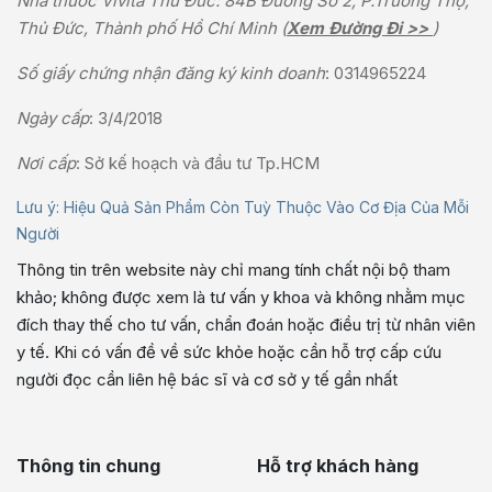
Nhà thuốc Vivita Thủ Đức: 84B Đường Số 2, P.Trường Thọ,
Thủ Đức, Thành phố Hồ Chí Minh (
Xem Đường Đi >>
)
Số giấy chứng nhận đăng ký kinh doanh
: 0314965224
Ngày cấp
: 3/4/2018
Nơi cấp
: Sở kế hoạch và đầu tư Tp.HCM
Lưu ý: Hiệu Quả Sản Phẩm Còn Tuỳ Thuộc Vào Cơ Địa Của Mỗi
Người
Thông tin trên website này chỉ mang tính chất nội bộ tham
khảo; không được xem là tư vấn y khoa và không nhằm mục
đích thay thế cho tư vấn, chẩn đoán hoặc điều trị từ nhân viên
y tế. Khi có vấn đề về sức khỏe hoặc cần hỗ trợ cấp cứu
người đọc cần liên hệ bác sĩ và cơ sở y tế gần nhất
Thông tin chung
Hỗ trợ khách hàng