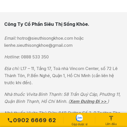
Công Ty Cổ Phần Siêu Thị Sống Khỏe.
Email:
hotro@sieuthisongkhoe.com
hoặc
lienhe.sieuthisongkhoe@gmail.com
Hotline
:
0888 533 350
Địa chỉ:
L17 – 11, Tầng 17, Toà nhà Vincom Center, số 72 Lê
Thánh Tôn, P.Bến Nghé, Quận 1, Hồ Chí Minh (cần liên hệ
trước khi đến).
Nhà thuốc Vivita Bình Thạnh: 58 Trần Quý Cáp, Phường 11,
Quận Bình Thạnh, Hồ Chí Minh. (
Xem Đường Đi >>
)
Nhà thuốc Vivita Thủ Đức: 84B Đường Số 2, P.Trường Thọ,
0902 6669 62
Thủ Đức, Thành phố Hồ Chí Minh (
Xem Đường Đi >>
)
Lên đầu
Gặp dược sĩ