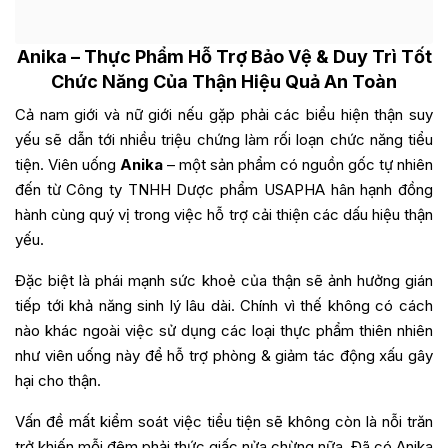
Anika
– Thực Phẩm Hỗ Trợ Bảo Vệ & Duy Trì Tốt
Chức Năng Của Thận Hiệu Quả An Toàn
Cả nam giới và nữ giới nếu gặp phải các biểu hiện thận suy
yếu sẽ dẫn tới nhiều triệu chứng làm rối loạn chức năng tiểu
tiện. Viên uống
Anika
– một sản phẩm có nguồn gốc tự nhiên
đến từ Công ty TNHH Dược phẩm USAPHA hân hạnh đồng
hành cùng quý vị trong việc hỗ trợ cải thiện các dấu hiệu thận
yếu.
Đặc biệt là phái mạnh sức khoẻ của thận sẽ ảnh hưởng gián
tiếp tới khả năng sinh lý lâu dài. Chính vì thế không có cách
nào khác ngoài việc sử dụng các loại thực phẩm thiên nhiên
như viên uống này để hỗ trợ phòng & giảm tác động xấu gây
hại cho thận.
Vấn đề mất kiểm soát việc tiểu tiện sẽ không còn là nỗi trăn
trở khiến mỗi đêm phải thức giấc nửa chừng nữa. Đã có Anika