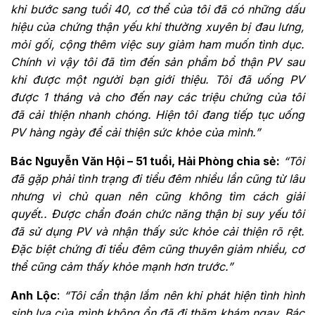
khi bước sang tuổi 40, cơ thể của tôi đã có những dấu
hiệu của chứng thận yếu khi thường xuyên bị đau lưng,
mỏi gối, cộng thêm việc suy giảm ham muốn tình dục.
Chính vì vậy tôi đã tìm đến sản phẩm bổ thận PV sau
khi được một người bạn giới thiệu. Tôi đã uống PV
được 1 tháng và cho đến nay các triệu chứng của tôi
đã cải thiện nhanh chóng. Hiện tôi đang tiếp tục uống
PV hàng ngày để cải thiện sức khỏe của mình.”
Bác Nguyễn Văn Hội – 51 tuổi, Hải Phòng chia sẻ:
“Tôi
đã gặp phải tình trạng đi tiểu đêm nhiều lần cũng từ lâu
nhưng vì chủ quan nên cũng không tìm cách giải
quyết.. Được chẩn đoán chức năng thận bị suy yếu tôi
đã sử dụng PV và nhận thấy sức khỏe cải thiện rõ rệt.
Đặc biệt chứng đi tiểu đêm cũng thuyên giảm nhiều, cơ
thể cũng cảm thấy khỏe mạnh hơn trước.”
Anh Lộc
:
“Tôi cẩn thận lắm nên khi phát hiện tình hình
sinh lya của mình không ổn đã đi thăm khám ngay. Bác