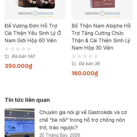
Đế Vương Đơn Hỗ Trợ
Bổ Thận Nam Abipha Hỗ
Cải Thiện Yếu Sinh Lý Ở
Trợ Tăng Cường Chức
Nam Giới Hộp 60 Viên
Thận & Cải Thiện Sinh Lý
Nam Hộp 30 Viên
Đã bán 140
Đã bán 36
350.000
₫
160.000
₫
Tin tức liên quan
Chuyên gia nói gì về Gastrokids và cơ
chế “bè nổi” trong hỗ trợ chống nôn
trớ, trào ngược?
25 Tháng Bảy, 2026