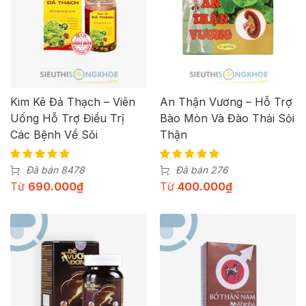
Kim Kê Đả Thạch – Viên
An Thận Vương – Hỗ Trợ
Uống Hỗ Trợ Điều Trị
Bào Mòn Và Đào Thải Sỏi
Các Bệnh Về Sỏi
Thận
Đã bán 8478
Đã bán 276
Từ
690.000
₫
Từ
400.000
₫