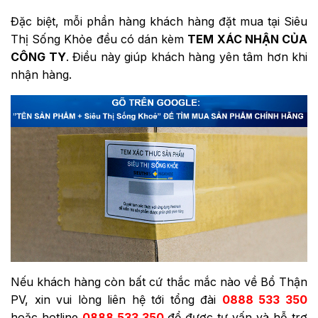
Đặc biệt, mỗi phần hàng khách hàng đặt mua tại Siêu
Thị Sống Khỏe đều có dán kèm
TEM XÁC NHẬN CỦA
CÔNG TY
. Điều này giúp khách hàng yên tâm hơn khi
nhận hàng.
Nếu khách hàng còn bất cứ thắc mắc nào về Bổ Thận
PV, xin vui lòng liên hệ tới tổng đài
0888 533 350
hoặc
hotline
0888 533 350
để được tư vấn và hỗ trợ