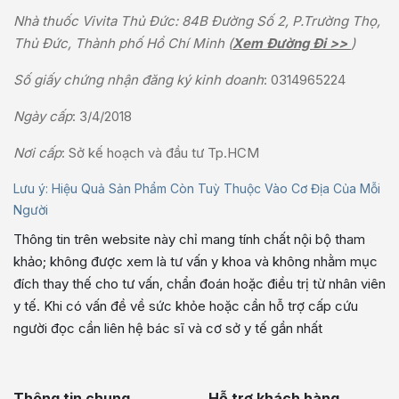
Nhà thuốc Vivita Thủ Đức: 84B Đường Số 2, P.Trường Thọ,
Thủ Đức, Thành phố Hồ Chí Minh (
Xem Đường Đi >>
)
Số giấy chứng nhận đăng ký kinh doanh
: 0314965224
Ngày cấp
: 3/4/2018
Nơi cấp
: Sở kế hoạch và đầu tư Tp.HCM
Lưu ý: Hiệu Quả Sản Phẩm Còn Tuỳ Thuộc Vào Cơ Địa Của Mỗi
Người
Thông tin trên website này chỉ mang tính chất nội bộ tham
khảo; không được xem là tư vấn y khoa và không nhằm mục
đích thay thế cho tư vấn, chẩn đoán hoặc điều trị từ nhân viên
y tế. Khi có vấn đề về sức khỏe hoặc cần hỗ trợ cấp cứu
người đọc cần liên hệ bác sĩ và cơ sở y tế gần nhất
Thông tin chung
Hỗ trợ khách hàng