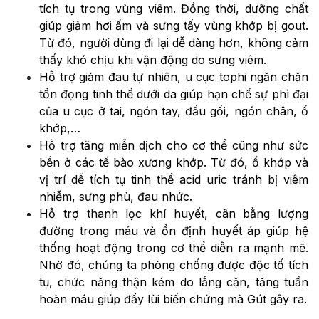
tích tụ trong vùng viêm. Đồng thời, dưỡng chất
giúp giảm hơi ấm và sưng tấy vùng khớp bị gout.
Từ đó, người dùng đi lại dễ dàng hơn, không cảm
thấy khó chịu khi vận động do sưng viêm.
Hỗ trợ giảm đau tự nhiên, u cục tophi ngăn chặn
tồn đọng tinh thể dưới da giúp hạn chế sự phì đại
của u cục ở tai, ngón tay, đầu gối, ngón chân, ổ
khớp,…
Hỗ trợ tăng miễn dịch cho cơ thể cũng như sức
bền ở các tế bào xương khớp. Từ đó, ổ khớp và
vị trí dễ tích tụ tinh thể acid uric tránh bị viêm
nhiễm, sưng phù, đau nhức.
Hỗ trợ thanh lọc khí huyết, cân bằng lượng
đường trong máu và ổn định huyết áp giúp hệ
thống hoạt động trong cơ thể diễn ra mạnh mẽ.
Nhờ đó, chúng ta phòng chống được độc tố tích
tụ, chức năng thận kém do lắng cặn, tăng tuần
hoàn máu giúp đẩy lùi biến chứng mà Gút gây ra.