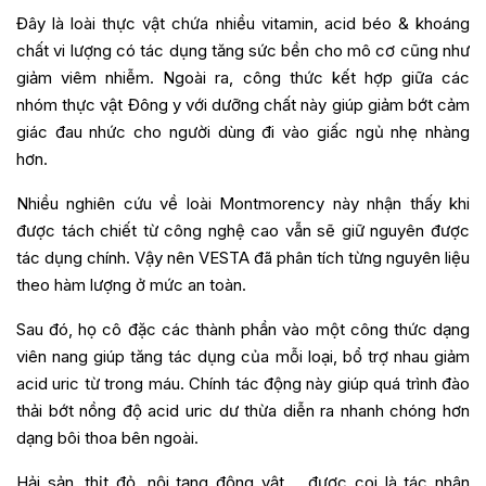
Đây là loài thực vật chứa nhiều vitamin, acid béo & khoáng
chất vi lượng có tác dụng tăng sức bền cho mô cơ cũng như
giảm viêm nhiễm. Ngoài ra, công thức kết hợp giữa các
nhóm thực vật Đông y với dưỡng chất này giúp giảm bớt cảm
giác đau nhức cho người dùng đi vào giấc ngủ nhẹ nhàng
hơn.
Nhiều nghiên cứu về loài Montmorency này nhận thấy khi
được tách chiết từ công nghệ cao vẫn sẽ giữ nguyên được
tác dụng chính. Vậy nên VESTA đã phân tích từng nguyên liệu
theo hàm lượng ở mức an toàn.
Sau đó, họ cô đặc các thành phần vào một công thức dạng
viên nang giúp tăng tác dụng của mỗi loại, bổ trợ nhau giảm
acid uric từ trong máu. Chính tác động này giúp quá trình đào
thải bớt nồng độ acid uric dư thừa diễn ra nhanh chóng hơn
dạng bôi thoa bên ngoài.
Hải sản, thịt đỏ, nội tạng động vật,… được coi là tác nhân