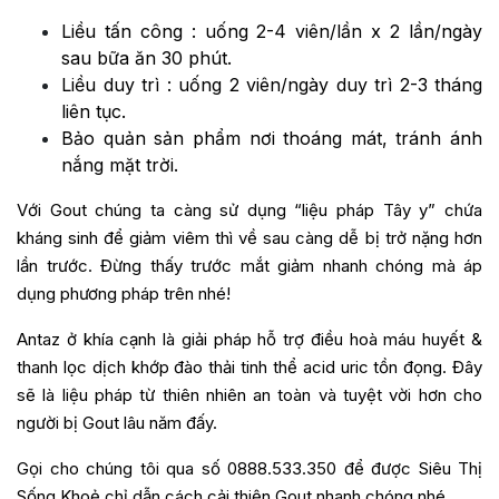
Liều tấn công : uống 2-4 viên/lần x 2 lần/ngày
sau bữa ăn 30 phút.
Liều duy trì : uống 2 viên/ngày duy trì 2-3 tháng
liên tục.
Bảo quản sản phẩm nơi thoáng mát, tránh ánh
nắng mặt trời.
Với Gout chúng ta càng sử dụng “liệu pháp Tây y” chứa
kháng sinh để giảm viêm thì về sau càng dễ bị trở nặng hơn
lần trước. Đừng thấy trước mắt giảm nhanh chóng mà áp
dụng phương pháp trên nhé!
Antaz ở khía cạnh là giải pháp hỗ trợ điều hoà máu huyết &
thanh lọc dịch khớp đào thải tinh thể acid uric tồn đọng. Đây
sẽ là liệu pháp từ thiên nhiên an toàn và tuyệt vời hơn cho
người bị Gout lâu năm đấy.
Gọi cho chúng tôi qua số 0888.533.350 để được Siêu Thị
Sống Khoẻ chỉ dẫn cách cải thiện Gout nhanh chóng nhé.