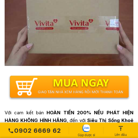
Với cam kết bán
HOÀN TIỀN 200% NẾU PHÁT HIỆN
HÀNG KHÔNG HÍNH HÃNG
, đến với
Siêu Thị Sống Khoẻ
Vivita
quý khách hàng sẽ hoàn toàn an tâm và hài lòng về
0902 6669 62
Lên đầu
chất lượng và nguồn gốc sản phẩm.
Gặp dược sĩ