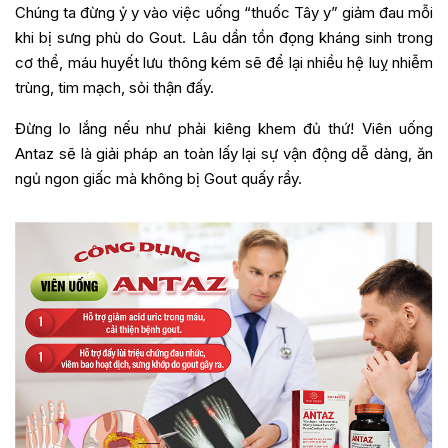
Chúng ta đừng ỷ y vào việc uống “thuốc Tây y” giảm đau mỗi
khi bị sưng phù do Gout. Lâu dần tồn đọng kháng sinh trong
cơ thể, máu huyết lưu thông kém sẽ để lại nhiều hệ luỵ nhiễm
trùng, tim mạch, sỏi thận đấy.
Đừng lo lắng nếu như phải kiêng khem đủ thứ! Viên uống
Antaz sẽ là giải pháp an toàn lấy lại sự vận động dễ dàng, ăn
ngủ ngon giấc mà không bị Gout quấy rầy.