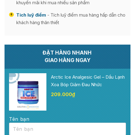
khuyến mãi khi mua nhiều sản phẩm
Tích luỹ điểm
- Tích luỹ điểm mua hàng hấp dẫn cho
6
khách hàng thân thiết
ĐẶT HÀNG NHANH
GIAO HÀNG NGAY
Arctic Ice Analgesic Gel – Dầu Lạnh
Xoa Bóp Giảm Đau Nhức
209.000
₫
Tên bạn