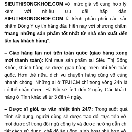
SIEUTHISONGKHOE.COM
với mức giá vô cùng hợp lý,
kèm với nhiều ưu đãi hấp dẫn.
SIEUTHISONGKHOE.COM
là kênh phân phối các sản
phẩm Đông Y uy tín hàng đầu hiện nay với phương châm:
“
mang những sản phẩm tốt nhất từ nhà sản xuất đến
tận tay khách hàng
”.
– Giao hàng tận nơi trên toàn quốc (giao hàng xong
mới thanh toán):
Khi mua sản phẩm tại Siêu Thị Sống
Khỏe, khách hàng sẽ được giao hàng miễn phí trên toàn
quốc. Hơn thế nữa, dịch vụ chuyển hàng cũng vô cùng
nhanh chóng. Những ai ở TP.HCM chỉ trong vòng 24h là
có thể nhận được. Hà Nội sẽ từ 1 đến 2 ngày. Các khách
hàng ở Tỉnh khác sẽ từ 3 đến 4 ngày.
– Dược sĩ giỏi, tư vấn nhiệt tình 24/7:
Trong suốt quá
trình sử dụng, người dùng sẽ được trao đổi trực tiếp với
một dược sĩ trong đội ngũ công ty và được hướng dẫn chi
tiết cách sử dụng, chế độ ăn uống, sinh hoạt phù hợp với