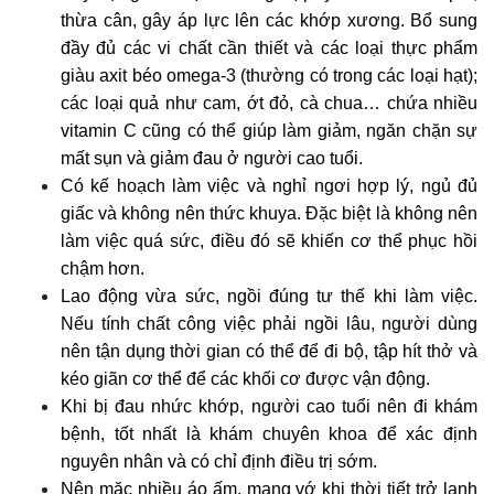
thừa cân, gây áp lực lên các khớp xương. Bổ sung
đầy đủ các vi chất cần thiết và các loại thực phẩm
giàu axit béo omega-3 (thường có trong các loại hạt);
các loại quả như cam, ớt đỏ, cà chua… chứa nhiều
vitamin C cũng có thể giúp làm giảm, ngăn chặn sự
mất sụn và giảm đau ở người cao tuổi.
Có kế hoạch làm việc và nghỉ ngơi hợp lý, ngủ đủ
giấc và không nên thức khuya. Đặc biệt là không nên
làm việc quá sức, điều đó sẽ khiến cơ thể phục hồi
chậm hơn.
Lao động vừa sức, ngồi đúng tư thế khi làm việc.
Nếu tính chất công việc phải ngồi lâu, người dùng
nên tận dụng thời gian có thể để đi bộ, tập hít thở và
kéo giãn cơ thể để các khối cơ được vận động.
Khi bị đau nhức khớp, người cao tuổi nên đi khám
bệnh, tốt nhất là khám chuyên khoa để xác định
nguyên nhân và có chỉ định điều trị sớm.
Nên mặc nhiều áo ấm, mang vớ khi thời tiết trở lạnh