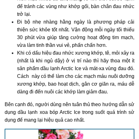
để tránh các vùng như khớp gối, bàn chân đau nhức
trở lại.
Đi bộ nhẹ nhàng hằng ngày là phương pháp cải
thiện sức khỏe tốt nhất. Vận động mỗi ngày tối thiểu
30 phút vừa giúp tăng cường hoạt động tim mạch,
vừa làm tinh thần vui vẻ, phấn chấn hơn.
Khi có dấu hiệu đau nhức xương khớp, tê, mỏi xảy ra
(nhất là khi ngủ dậy) ở vị trí nào thì hãy thoa một ít
sản phẩm dầu lạnh Arctic Ice và mát-xa vùng đau đó.
Cách này có thể làm cho các mạch máu nuôi dưỡng
xương khớp, bao hoạt dịch, gân cơ giãn ra, máu dễ
dàng đi đến nuôi các khớp làm giảm đau.
Bên cạnh đó, người dùng nên tuân thủ theo hướng dẫn sử
dụng dầu lạnh xoa bóp Arctic Ice trong suốt quá trình sử
dụng để mang lại hiệu quả cao nhất.