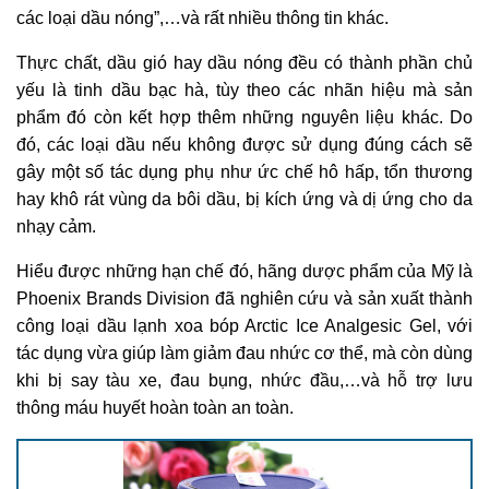
các loại dầu nóng”,…và rất nhiều thông tin khác.
Thực chất, dầu gió hay dầu nóng đều có thành phần chủ
yếu là tinh dầu bạc hà, tùy theo các nhãn hiệu mà sản
phẩm đó còn kết hợp thêm những nguyên liệu khác. Do
đó, các loại dầu nếu không được sử dụng đúng cách sẽ
gây một số tác dụng phụ như ức chế hô hấp, tổn thương
hay khô rát vùng da bôi dầu, bị kích ứng và dị ứng cho da
nhạy cảm.
Hiểu được những hạn chế đó, hãng dược phẩm của Mỹ là
Phoenix Brands Division đã nghiên cứu và sản xuất thành
công loại dầu lạnh xoa bóp Arctic Ice Analgesic Gel, với
tác dụng vừa giúp làm giảm đau nhức cơ thể, mà còn dùng
khi bị say tàu xe, đau bụng, nhức đầu,…và hỗ trợ lưu
thông máu huyết hoàn toàn an toàn.