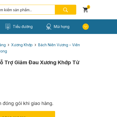
0
Tiểu đường
Mũi họng
ăng
Xương Khớp
Bách Niên Vương – Viên
rong
Hỗ Trợ Giảm Đau Xương Khớp Từ
 đóng gói khi giao hàng.