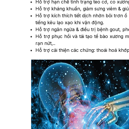
Hỗ trợ hạn chế tình trạng teo cơ, co xươ
Hỗ trợ kháng khuẩn, giảm sưng viêm & giú
Hỗ trợ kích thích tiết dịch nhờn bôi trơn ổ 
tiếng kêu lạo xạo khi vận động.
Hỗ trợ ngăn ngừa & điều trị bệnh gout, ph
Hỗ trợ phục hồi và tái tạo tế bào xương m
rạn nứt,..
Hỗ trợ cải thiện các chứng: thoái hoá khớp