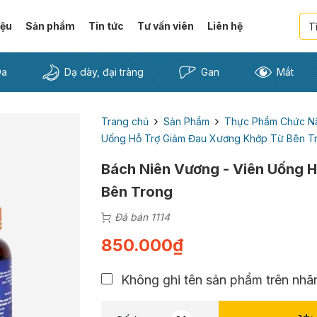
iệu
Sản phẩm
Tin tức
Tư vấn viên
Liên hệ
Da
Dạ dày, đại tràng
Gan
Mắt
Trang chủ
Sản Phẩm
Thực Phẩm Chức N
Uống Hỗ Trợ Giảm Đau Xương Khớp Từ Bên T
Bách Niên Vương - Viên Uống 
Bên Trong
Đã bán 1114
850.000
₫
Không ghi tên sản phẩm trên nhãn