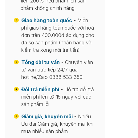
tiền 200% nếu phát hiện sản
phẩm không chính hãng
Giao hàng toàn quốc
- Miễn
2
phí giao hàng toàn quốc với hoá
đơn trên 400.000đ áp dụng cho
đa số sản phẩm (nhận hàng và
kiểm tra xong mới trả tiền)
Tổng đài tư vấn
- Chuyên viên
3
tư vấn trực tiếp 24/7 qua
hotline/Zalo 0888 533 350
Đổi trả miễn phí
- Hỗ trợ đổi trả
4
miễn phí lên tới 15 ngày với các
sản phẩm lỗi
Giảm giá, khuyến mãi
- Nhiều
5
Ưu đãi Giảm giá, khuyến mãi khi
mua nhiều sản phẩm