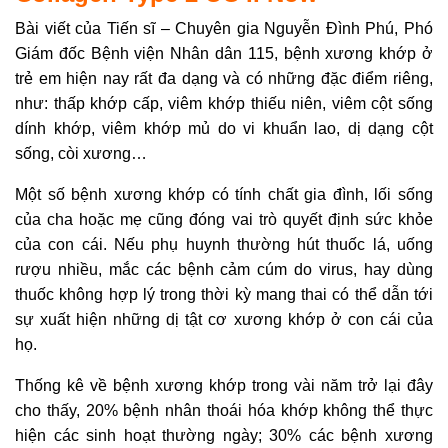
Bài viết của Tiến sĩ – Chuyên gia Nguyễn Đình Phú, Phó
Giám đốc Bệnh viện Nhân dân 115, bệnh xương khớp ở
trẻ em hiện nay rất đa dạng và có những đặc điểm riêng,
như: thấp khớp cấp, viêm khớp thiếu niên, viêm cột sống
dính khớp, viêm khớp mủ do vi khuẩn lao, dị dạng cột
sống, còi xương…
Một số bệnh xương khớp có tính chất gia đình, lối sống
của cha hoặc mẹ cũng đóng vai trò quyết định sức khỏe
của con cái. Nếu phụ huynh thường hút thuốc lá, uống
rượu nhiều, mắc các bệnh cảm cúm do virus, hay dùng
thuốc không hợp lý trong thời kỳ mang thai có thể dẫn tới
sự xuất hiện những dị tật cơ xương khớp ở con cái của
họ.
Thống kê về bệnh xương khớp trong vài năm trở lại đây
cho thấy, 20% bệnh nhân thoái hóa khớp không thể thực
hiện các sinh hoạt thường ngày; 30% các bệnh xương