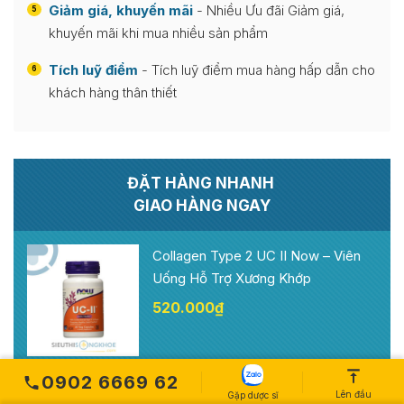
Giảm giá, khuyến mãi
- Nhiều Ưu đãi Giảm giá,
5
khuyến mãi khi mua nhiều sản phẩm
Tích luỹ điểm
- Tích luỹ điểm mua hàng hấp dẫn cho
6
khách hàng thân thiết
ĐẶT HÀNG NHANH
GIAO HÀNG NGAY
Collagen Type 2 UC II Now – Viên
Uống Hỗ Trợ Xương Khớp
520.000
₫
0902 6669 62
Tên bạn
Lên đầu
Gặp dược sĩ