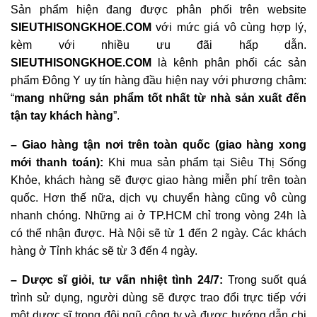
Sản phẩm hiện đang được phân phối trên website
SIEUTHISONGKHOE.COM
với mức giá vô cùng hợp lý,
kèm với nhiều ưu đãi hấp dẫn.
SIEUTHISONGKHOE.COM
là kênh phân phối các sản
phẩm Đông Y uy tín hàng đầu hiện nay với phương châm:
“
mang những sản phẩm tốt nhất từ nhà sản xuất đến
tận tay khách hàng
”.
– Giao hàng tận nơi trên toàn quốc (giao hàng xong
mới thanh toán):
Khi mua sản phẩm tại Siêu Thị Sống
Khỏe, khách hàng sẽ được giao hàng miễn phí trên toàn
quốc. Hơn thế nữa, dịch vụ chuyển hàng cũng vô cùng
nhanh chóng. Những ai ở TP.HCM chỉ trong vòng 24h là
có thể nhận được. Hà Nội sẽ từ 1 đến 2 ngày. Các khách
hàng ở Tỉnh khác sẽ từ 3 đến 4 ngày.
– Dược sĩ giỏi, tư vấn nhiệt tình 24/7:
Trong suốt quá
trình sử dụng, người dùng sẽ được trao đổi trực tiếp với
một dược sĩ trong đội ngũ công ty và được hướng dẫn chi