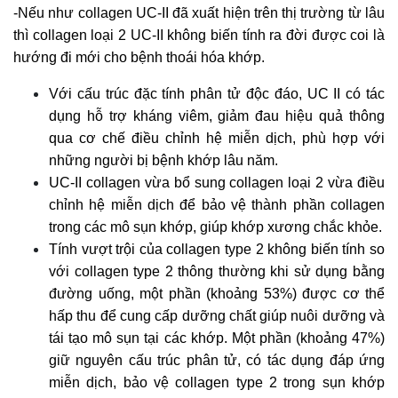
-Nếu như collagen UC-II đã xuất hiện trên thị trường từ lâu
thì collagen loại 2 UC-II không biến tính ra đời được coi là
hướng đi mới cho bệnh thoái hóa khớp.
Với cấu trúc đặc tính phân tử độc đáo, UC II có tác
dụng hỗ trợ kháng viêm, giảm đau hiệu quả thông
qua cơ chế điều chỉnh hệ miễn dịch, phù hợp với
những người bị bệnh khớp lâu năm.
UC-II collagen vừa bổ sung collagen loại 2 vừa điều
chỉnh hệ miễn dịch để bảo vệ thành phần collagen
trong các mô sụn khớp, giúp khớp xương chắc khỏe.
Tính vượt trội của collagen type 2 không biến tính so
với collagen type 2 thông thường khi sử dụng bằng
đường uống, một phần (khoảng 53%) được cơ thể
hấp thu để cung cấp dưỡng chất giúp nuôi dưỡng và
tái tạo mô sụn tại các khớp. Một phần (khoảng 47%)
giữ nguyên cấu trúc phân tử, có tác dụng đáp ứng
miễn dịch, bảo vệ collagen type 2 trong sụn khớp