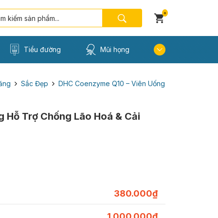
0
Tiểu đường
Mũi họng
ăng
Sắc Đẹp
DHC Coenzyme Q10 – Viên Uống
 Hỗ Trợ Chống Lão Hoá & Cải
380.000
₫
1.000.000
₫