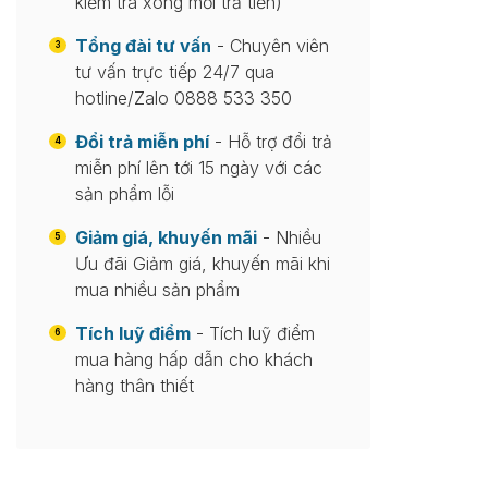
kiểm tra xong mới trả tiền)
Tổng đài tư vấn
- Chuyên viên
3
tư vấn trực tiếp 24/7 qua
hotline/Zalo 0888 533 350
Đổi trả miễn phí
- Hỗ trợ đổi trả
4
miễn phí lên tới 15 ngày với các
sản phẩm lỗi
Giảm giá, khuyến mãi
- Nhiều
5
Ưu đãi Giảm giá, khuyến mãi khi
mua nhiều sản phẩm
Tích luỹ điểm
- Tích luỹ điểm
6
mua hàng hấp dẫn cho khách
hàng thân thiết