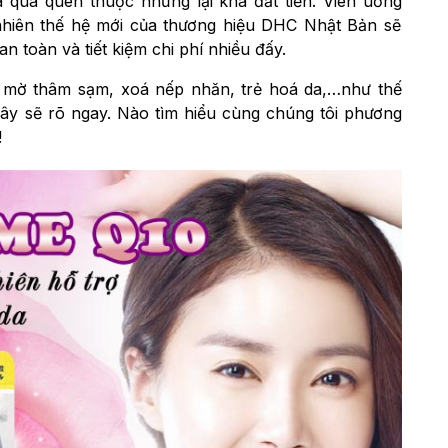
 quá quen thuộc nhưng lại khá đắt tiền.
Viên uống
nhiên thế hệ mới của thương hiệu DHC Nhật Bản sẽ
 toàn và tiết kiệm chi phí nhiều đấy.
m mờ thâm sạm, xoá nếp nhăn, trẻ hoá da,…như thế
 đây sẽ rõ ngay. Nào tìm hiểu cùng chúng tôi phương
!