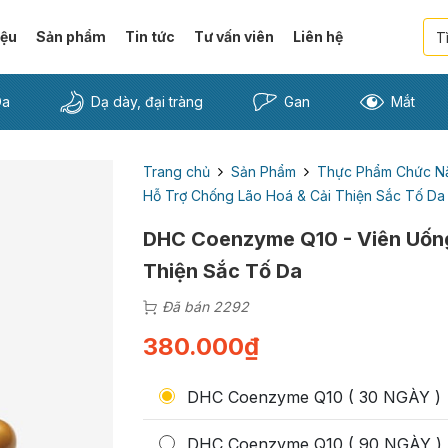
iệu
Sản phẩm
Tin tức
Tư vấn viên
Liên hệ
Da
Dạ dày, đại tràng
Gan
Mắt
Trang chủ
Sản Phẩm
Thực Phẩm Chức N
Hỗ Trợ Chống Lão Hoá & Cải Thiện Sắc Tố Da
DHC Coenzyme Q10 - Viên Uống
Thiện Sắc Tố Da
Đã bán 2292
380.000
₫
DHC Coenzyme Q10 ( 30 NGÀY )
DHC Coenzyme Q10 ( 90 NGÀY )