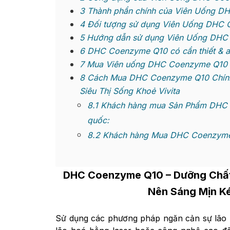
3
Thành phần chính của Viên Uống D
4
Đối tượng sử dụng Viên Uống DHC
5
Hướng dẫn sử dụng Viên Uống DHC
6
DHC Coenzyme Q10 có cần thiết & a
7
Mua Viên uống DHC Coenzyme Q10 ở
8
Cách Mua DHC Coenzyme Q10 Chính 
Siêu Thị Sống Khoẻ Vivita
8.1
Khách hàng mua Sản Phẩm DHC C
quốc:
8.2
Khách hàng Mua DHC Coenzyme 
DHC Coenzyme Q10
– Dưỡng Chất
Nên Sáng Mịn Ké
Sử dụng các phương pháp ngăn cản sự lão h