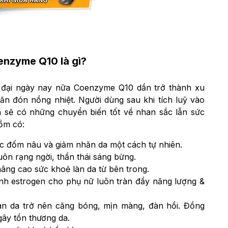
nzyme Q10 là gì?
ện đại ngày nay nữa Coenzyme Q10 dần trở thành xu
n đón nồng nhiệt. Người dùng sau khi tích luỹ vào
an sẽ có những chuyển biến tốt về nhan sắc lẫn sức
ồm có:
c đốm nâu và giảm nhăn da một cách tự nhiên.
uôn rạng ngời, thần thái sáng bừng.
âng cao sức khoẻ làn da từ bên trong.
 sinh estrogen cho phụ nữ luôn tràn đầy năng lượng &
 làn da trở nên căng bóng, mịn màng, đàn hồi. Đồng
gây tổn thương da.