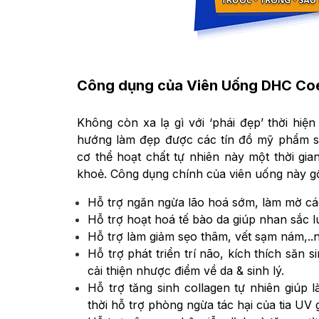
Công dụng của Viên Uống DHC Coe
Không còn xa lạ gì với ‘phái đẹp’ thời hi
hướng làm đẹp được các tín đồ mỹ phẩm să
cơ thể hoạt chất tự nhiên này một thời gi
khoẻ. Công dụng chính của viên uống này g
Hỗ trợ ngăn ngừa lão hoá sớm, làm mờ cá
Hỗ trợ hoạt hoá tế bào da giúp nhan sắc l
Hỗ trợ làm giảm sẹo thâm, vết sạm nám,..n
Hỗ trợ phát triển trí não, kích thích săn
cải thiện nhược điểm về da & sinh lý.
Hỗ trợ tăng sinh collagen tự nhiên giúp
thời hỗ trợ phòng ngừa tác hại của tia UV 