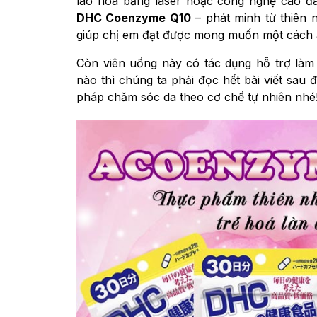
lão hoá bằng laser hoặc công nghệ cao đã
DHC Coenzyme Q10
– phát minh từ thiên 
giúp chị em đạt được mong muốn một cách an
Còn viên uống này có tác dụng hỗ trợ là
nào thì chúng ta phải đọc hết bài viết sau
pháp chăm sóc da theo cơ chế tự nhiên nhé