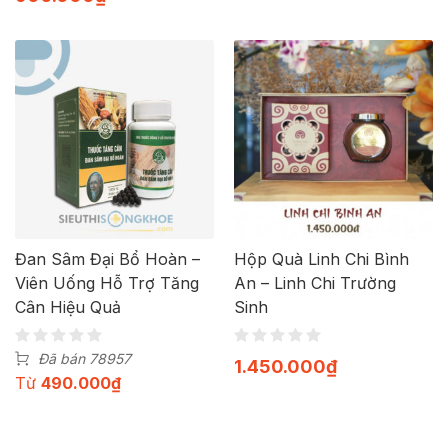
Đan Sâm Đại Bổ Hoàn –
Hộp Quà Linh Chi Bình
Viên Uống Hỗ Trợ Tăng
An – Linh Chi Trường
Cân Hiệu Quả
Sinh
Đã bán 78957
1.450.000
₫
Từ
490.000
₫