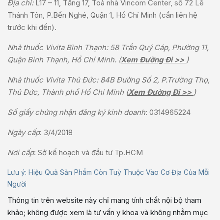
Địa chỉ:
L17 – 11, Tầng 17, Toà nhà Vincom Center, số 72 Lê
Thánh Tôn, P.Bến Nghé, Quận 1, Hồ Chí Minh (cần liên hệ
trước khi đến).
Nhà thuốc Vivita Bình Thạnh: 58 Trần Quý Cáp, Phường 11,
Quận Bình Thạnh, Hồ Chí Minh. (
Xem Đường Đi >>
)
Nhà thuốc Vivita Thủ Đức: 84B Đường Số 2, P.Trường Thọ,
Thủ Đức, Thành phố Hồ Chí Minh (
Xem Đường Đi >>
)
Số giấy chứng nhận đăng ký kinh doanh
: 0314965224
Ngày cấp
: 3/4/2018
Nơi cấp
: Sở kế hoạch và đầu tư Tp.HCM
Lưu ý: Hiệu Quả Sản Phẩm Còn Tuỳ Thuộc Vào Cơ Địa Của Mỗi
Người
Thông tin trên website này chỉ mang tính chất nội bộ tham
khảo; không được xem là tư vấn y khoa và không nhằm mục