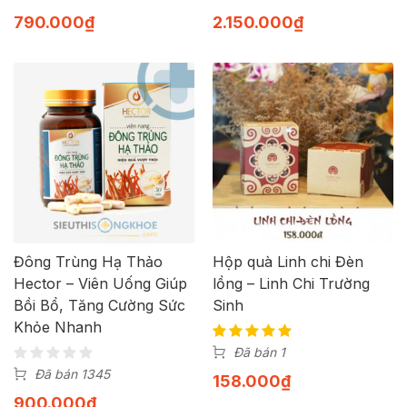
790.000
₫
2.150.000
₫
Đông Trùng Hạ Thảo
Hộp quà Linh chi Đèn
Hector – Viên Uống Giúp
lồng – Linh Chi Trường
Bồi Bổ, Tăng Cường Sức
Sinh
Khỏe Nhanh
Đã bán 1
Đã bán 1345
158.000
₫
900.000
₫